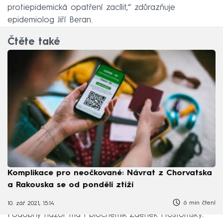
protiepidemická opatření zacílit,“ zdůrazňuje
epidemiolog Jiří Beran.
Čtěte také
Komplikace pro neočkované: Návrat z Chorvatska
a Rakouska se od pondělí ztíží
6 min čtení
10. zář 2021, 15:14
Podobný názor má i biochemik Zdeněk Hostomský.