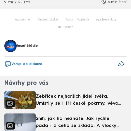
6 min čtení
9. zář 2021, 19:51
epidemie
Andrej Babiš
Adam Vojtěch
epidemiolog
Jiří Beran
Josef Mádle
Vstup do diskuze
Návrhy pro vás
Žebříček nejhorších jídel světa.
Umístily se i tři české pokrmy, vévodí
skandinávská kuchyně
Sníh, jak ho neznáte: Jak rychle
padá i z čeho se skládá. A vločky