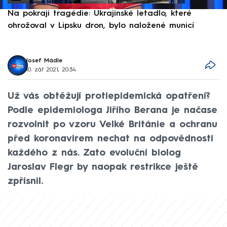
Na pokraji tragédie: Ukrajinské letadlo, které
P
ohrožoval v Lipsku dron, bylo naložené municí
e
Josef Mádle
10. zář 2021, 20:34
Už vás obtěžují protiepidemická opatření?
Podle epidemiologa Jiřího Berana je načase
rozvolnit po vzoru Velké Británie a ochranu
před koronavirem nechat na odpovědnosti
každého z nás. Zato evoluční biolog
Jaroslav Flegr by naopak restrikce ještě
zpřísnil.