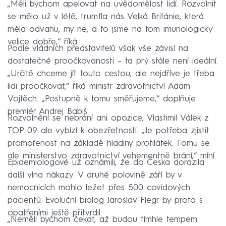
„Měli bychom apelovat na uvědomělost lidí. Rozvolnit
se mělo už v létě, trumfla nás Velká Británie, která
měla odvahu, my ne, a to jsme na tom imunologicky
velice dobře,“ říká.
Podle vládních představitelů však vše závisí na
dostatečné proočkovanosti – ta prý stále není ideální.
„Určitě chceme jít touto cestou, ale nejdříve je třeba
lidi proočkovat,“ říká ministr zdravotnictví Adam
Vojtěch. „Postupně k tomu směřujeme,“ doplňuje
premiér Andrej Babiš.
Rozvolnění se nebrání ani opozice, Vlastimil Válek z
TOP 09 ale vybízí k obezřetnosti. „Je potřeba zjistit
promořenost na základě hladiny protilátek. Tomu se
ale ministerstvo zdravotnictví vehementně brání,“ míní.
Epidemiologové už oznámili, že do Česka dorazila
další vlna nákazy. V druhé polovině září by v
nemocnicích mohlo ležet přes 500 covidových
pacientů. Evoluční biolog Jaroslav Flegr by proto s
opatřeními ještě přitvrdil.
„Neměli bychom čekat, až budou tímhle tempem