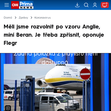
Domů
Zprávy
Koronavirus
Měli jsme rozvolnit po vzoru Anglie,
míní Beran. Je třeba zpřísnit, oponuje
Flegr
Žádná položka z playlistu není
Výběr redakce
dostupná.