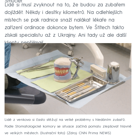
Šmucler.
Lidé si musí zvyknout na to, že budou za zubařem
dojíždět.
Někdy i desítky kilometrů.
Na odlehlejších
místech se pak radnice snaží nalákat lékaře na
zařízení ordinace dokonce bytem.
Ve Štítech takto
získali specialistu až z Ukrajiny.
Ani tady už ale další
klienty nepřijímají.
Lidé z venkova si často stěžují na velké problémy s hledáním zubařů.
Podle Stomatologické komory se situace začíná pomalu zlepšovat hlavně
ve velkých městech. (Ilustrační foto)
Zdroj: CNN Prima NEWS