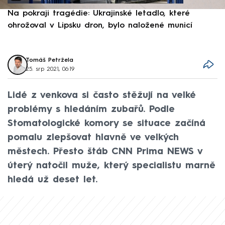
Na pokraji tragédie: Ukrajinské letadlo, které
P
ohrožoval v Lipsku dron, bylo naložené municí
e
Tomáš Petržela
25. srp 2021, 06:19
Lidé z venkova si často stěžují na velké
problémy s hledáním zubařů. Podle
Stomatologické komory se situace začíná
pomalu zlepšovat hlavně ve velkých
městech. Přesto štáb CNN Prima NEWS v
úterý natočil muže, který specialistu marně
hledá už deset let.