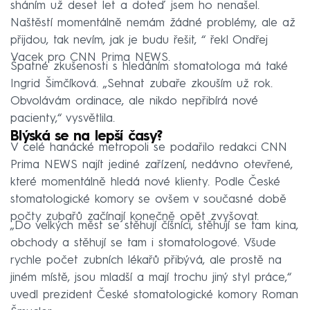
sháním už deset let a doteď jsem ho nenašel.
Naštěstí momentálně nemám žádné problémy, ale až
přijdou, tak nevím, jak je budu řešit, “ řekl Ondřej
Vacek pro CNN Prima NEWS.
Špatné zkušenosti s hledáním stomatologa má také
Ingrid Šimčíková.
„Sehnat zubaře zkouším už rok.
Obvolávám ordinace, ale nikdo nepřibírá nové
pacienty,“ vysvětlila.
Blýská se na lepší časy?
V celé hanácké metropoli se podařilo redakci CNN
Prima NEWS najít jediné zařízení, nedávno otevřené,
které momentálně hledá nové klienty.
Podle České
stomatologické komory se ovšem v současné době
počty zubařů začínají konečně opět zvyšovat.
„Do velkých měst se stěhují číšníci, stěhují se tam kina,
obchody a stěhují se tam i stomatologové.
Všude
rychle počet zubních lékařů přibývá, ale prostě na
jiném místě, jsou mladší a mají trochu jiný styl práce,“
uvedl prezident České stomatologické komory Roman