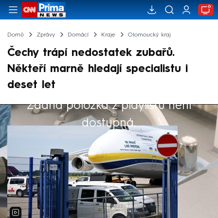
Domů
Zprávy
Domácí
Kraje
Olomoucký kraj
Čechy trápí nedostatek zubařů.
Někteří marně hledají specialistu i
deset let
Žádná položka z playlistu není
Výběr redakce
dostupná.