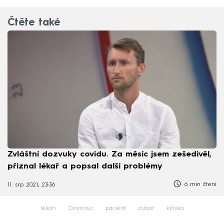
Čtěte také
Zvláštní dozvuky covidu. Za měsíc jsem zešedivěl,
přiznal lékař a popsal další problémy
6 min čtení
11. srp 2021, 23:36
lékaři
Olomouc
pacient
zubař
klinika