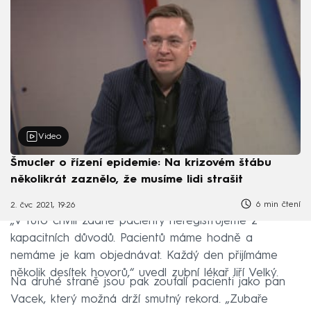
Video
Šmucler o řízení epidemie: Na krizovém štábu
několikrát zaznělo, že musíme lidi strašit
6 min čtení
2. čvc 2021, 19:26
„V tuto chvíli žádné pacienty neregistrujeme z
kapacitních důvodů.
Pacientů máme hodně a
nemáme je kam objednávat.
Každý den přijímáme
několik desítek hovorů,“ uvedl zubní lékař Jiří Velký.
Na druhé straně jsou pak zoufalí pacienti jako pan
Vacek, který možná drží smutný rekord.
„Zubaře