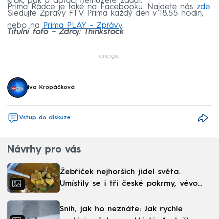
krok, pak o dotaci nemůžete žádat.
Prima Rádce je také na Facebooku. Najdete nás
zde
.
Sledujte Zprávy FTV Prima každý den v 18.55 hodin,
nebo na
Prima PLAY – Zprávy
.
Titulní foto – Zdroj: Thinkstock
energie
Iva Kropáčková
Vstup do diskuze
Návrhy pro vás
Žebříček nejhorších jídel světa.
Umístily se i tři české pokrmy, vévodí
skandinávská kuchyně
Sníh, jak ho neznáte: Jak rychle