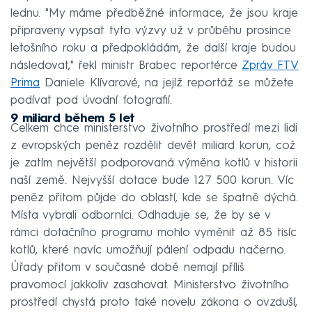
lednu. "My máme předběžné informace, že jsou kraje
připraveny vypsat tyto výzvy už v průběhu prosince
letošního roku a předpokládám, že další kraje budou
následovat," řekl ministr Brabec reportérce
Zpráv FTV
Prima
Daniele Klívarové, na jejíž reportáž se můžete
podívat pod úvodní fotografií.
9 miliard během 5 let
Celkem chce ministerstvo životního prostředí mezi lidi
z evropských peněz rozdělit devět miliard korun, což
je zatím největší podporovaná výměna kotlů v historii
naší země. Nejvyšší dotace bude 127 500 korun. Víc
peněz přitom půjde do oblastí, kde se špatně dýchá.
Místa vybrali odborníci. Odhaduje se, že by se v
rámci dotačního programu mohlo vyměnit až 85 tisíc
kotlů, které navíc umožňují pálení odpadu načerno.
Úřady přitom v současné době nemají příliš
pravomocí jakkoliv zasahovat. Ministerstvo životního
prostředí chystá proto také novelu zákona o ovzduší,