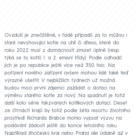
Ovzduší je znečištěné, v řadě případů za to můžou i
staré nevyhovující kotle na uhlí či dřevo, které do
roku 2022 musí z domácností zmizet úplně (resp.
týká se to kotlů 1. a 2. emisní třídy). Podle odhadů
jich je po republice ještě více než 350 tisíc. Na
pořízení nového zařízení ovšem mohou lidé také teď
výrazně ušetřit. V nejbližších týdnech už možná
budou moci první zájemci zažádat o dotaci na
výměnu starého kotle za nový. Na spadnutí je totiž
další kolo série takzvaných kotlíkových dotací. Deset
ze čtrnácti krajů by totiž podle šéfa resortu životního
prostředí Richarda Brabce mohlo vypsat výzvu na
podávání žádostí ještě do konce letošního roku.
Například Jihočeský kraj nebo Praha ale údajně až v