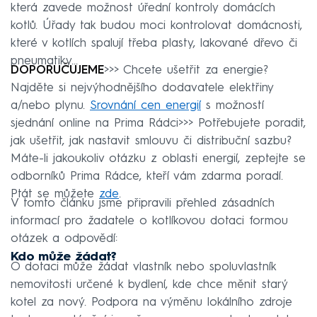
která zavede možnost úřední kontroly domácích
kotlů. Úřady tak budou moci kontrolovat domácnosti,
které v kotlích spalují třeba plasty, lakované dřevo či
pneumatiky...
DOPORUČUJEME
>>> Chcete ušetřit za energie?
Najděte si nejvýhodnějšího dodavatele elektřiny
a/nebo plynu.
Srovnání cen energií
s možností
sjednání online na Prima Rádci>>> Potřebujete poradit,
jak ušetřit, jak nastavit smlouvu či distribuční sazbu?
Máte-li jakoukoliv otázku z oblasti energií, zeptejte se
odborníků Prima Rádce, kteří vám zdarma poradí.
Ptát se můžete
zde
.
V tomto článku jsme připravili přehled zásadních
informací pro žadatele o kotlíkovou dotaci formou
otázek a odpovědí:
Kdo může žádat?
O dotaci může žádat vlastník nebo spoluvlastník
nemovitosti určené k bydlení, kde chce měnit starý
kotel za nový. Podpora na výměnu lokálního zdroje