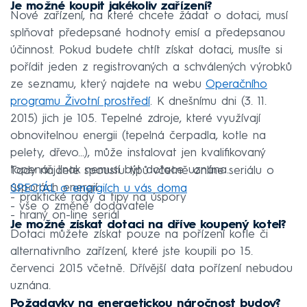
Je možné koupit jakékoliv zařízení?
Nové zařízení, na které chcete žádat o dotaci, musí
splňovat předepsané hodnoty emisí a předepsanou
účinnost. Pokud budete chtít získat dotaci, musíte si
pořídit jeden z registrovaných a schválených výrobků
ze seznamu, který najdete na webu
Operačního
programu Životní prostředí
. K dnešnímu dni (3. 11.
2015) jich je 105. Tepelné zdroje, které využívají
obnovitelnou energii (tepelná čerpadla, kotle na
pelety, dřevo...), může instalovat jen kvalifikovaný
topenář. Jinak nemusí být dotace uznána.
Tady najdete spoustu tipů včetně online seriálu o
úsporách energií:
SPECIÁL o energiích u vás doma
- praktické rady a tipy na úspory
- vše o změně dodavatele
- hraný on-line seriál
Je možné získat dotaci na dříve koupený kotel?
Dotaci můžete získat pouze na pořízení kotle či
alternativního zařízení, které jste koupili po 15.
červenci 2015 včetně. Dřívější data pořízení nebudou
uznána.
Požadavky na energetickou náročnost budov?