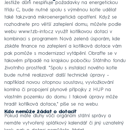
Jestliže dům nesplňuje požadavky na energetickou
třídu C, bude nutné spolu s výměnou kotle udělat
také takzvaná mikroenergetická opatření. Když se
rozhodnete pro větší zateplení domu, můžete podle
webu www.tzb-info.cz využít kotlíkovou dotaci v
kombinaci s programem Nová zelená úsporám, kde
získáte finance na zateplení a kotlíková dotace vám
pak pomůže s modernizací vytápění. Obraťte se v
takovém případě na krajskou pobočku Státního fondu
životního prostředí. "Spolu s instalací nového kotle
bude nutné realizovat další technické úpravy –
například novou otopnou soustavu, vyvložkování
komína či propojení plynové přípojky z HUP na
vlastním pozemku do domu. I takové úpravy může
hradit kotlíková dotace," píše se na webu.
Kdo nemůže žádat o dotaci?
Pokud máte dluhy vůči orgánům státní správy a
nemáte vytvořený splátkový kalendář či jiný uznatelný