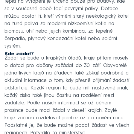
tepla na vytápění je určena pouze pro budovy, kde
se v současné době topí pevnými palivy. Dotace
můžou dostat ti, kteří výmění starý neekologický kotel
na tuhá paliva za moderní nízkoemisní kotle na
biomasu, uhlí nebo jejich kombinaci, za tepelné
čerpadlo, plynový kondezační kotel nebo solární
systém.
Kde žádat?
Žádat se bude u krajských úřadů, kraje přitom musely
o dotaci pro občany zažádat do 30. září. Obyvatelé
jednotlivých krajů na úřadech také získají podrobné a
aktuální informace o tom, kdy přesně přijímání žádostí
odstartuje. Každý region to bude mít nastavené jinak,
každý získá také jinou částku na rozdělení mezi
žadatele. Podle našich informací se už během
prosince bude moci žádat v deseti krajích. Zbylé
kraje začnou rozdělovat peníze až po novém roce.
Podstatné je, že bude možné podat žádost ve všech
regionech. Potvrdilo to ministerstvo.