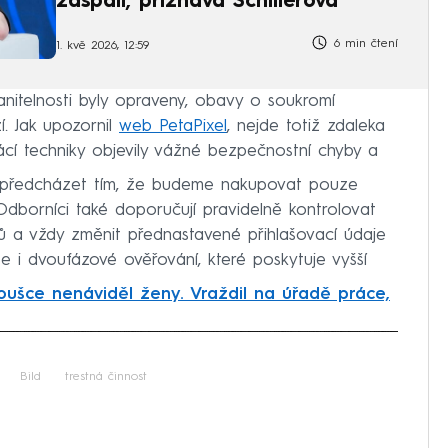
zaspali, přiznává Schillerová
6 min čtení
1. kvě 2026, 12:59
anitelnosti byly opraveny, obavy o soukromí
. Jak upozornil
web PetaPixel
, nejde totiž zdaleka
ácí techniky objevily vážné bezpečnostní chyby a
ě předcházet tím, že budeme nakupovat pouze
dborníci také doporučují pravidelně kontrolovat
ů a vždy změnit přednastavené přihlašovací údaje
že i dvoufázové ověřování, které poskytuje vyšší
roušce nenáviděl ženy. Vraždil na úřadě práce,
iled to fetch
Bild
trestná činnost