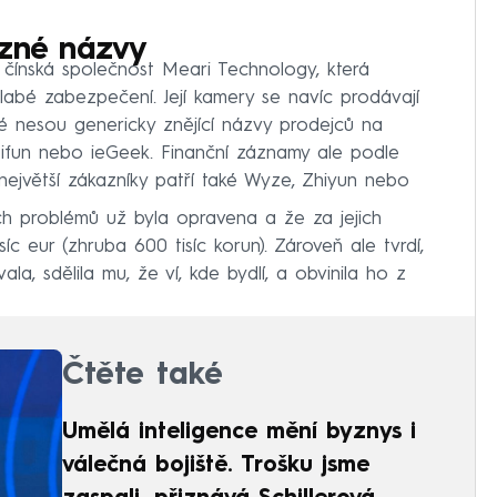
ůzné názvy
čínská společnost Meari Technology, která
labé zabezpečení. Její kamery se navíc prodávají
 nesou genericky znějící názvy prodejců na
oifun nebo ieGeek. Finanční záznamy ale podle
největší zákazníky patří také Wyze, Zhiyun nebo
ch problémů už byla opravena a že za jejich
íc eur (zhruba 600 tisíc korun). Zároveň ale tvrdí,
a, sdělila mu, že ví, kde bydlí, a obvinila ho z
Čtěte také
Umělá inteligence mění byznys i
válečná bojiště. Trošku jsme