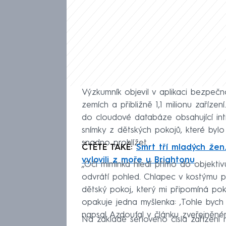
Výzkumník objevil v aplikaci bezpečn
zemích a přibližně 1,1 milionu zaříze
do cloudové databáze obsahující int
snímky z dětských pokojů, které by
snadno prohlížet.
ČTĚTE TAKÉ:
Smrt tří mladých žen.
vylovili z moře u Brightonu
„Oči miminka hledí přímo do objekti
odvrátí pohled. Chlapec v kostýmu p
dětský pokoj, který mi připomíná pok
opakuje jedna myšlenka: ‚Tohle bych n
napsal Azdoufal v článku zveřejněn
Na základě sériového čísla zařízení n