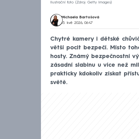
Ilustrační foto
Zdroj: Getty Images
Michaela Bartošová
15. kvě 2026, 06:47
Chytré kamery i dětské chůvi
větší pocit bezpečí. Místo t
hosty. Známý bezpečnostní vý
zásadní slabinu u více než mil
prakticky kdokoliv získat př
světě.