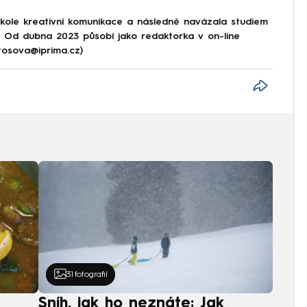
škole kreativní komunikace a následně navázala studiem
e. Od dubna 2023 působí jako redaktorka v on-line
tosova@iprima.cz)
31
fotografií
Sníh, jak ho neznáte: Jak