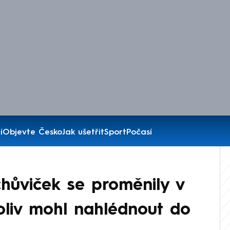
í
Objevte Česko
Jak ušetřit
Sport
Počasí
chůviček se proměnily v
oliv mohl nahlédnout do