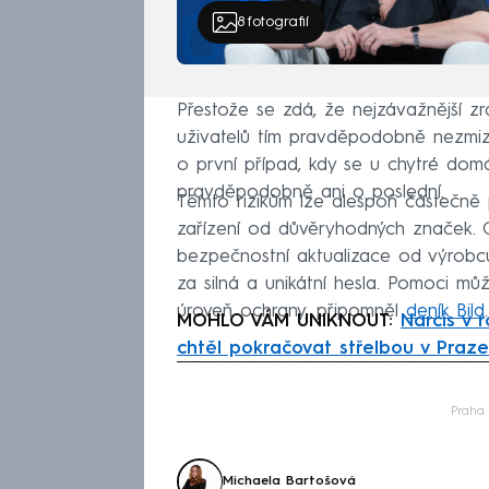
8
fotografií
Přestože se zdá, že nejzávažnější zr
uživatelů tím pravděpodobně nezmizí
o první případ, kdy se u chytré dom
pravděpodobně ani o poslední.
Těmto rizikům lze alespoň částečn
zařízení od důvěryhodných značek. O
bezpečnostní aktualizace od výrobc
za silná a unikátní hesla. Pomoci mů
úroveň ochrany, připomněl
deník Bild
.
MOHLO VÁM UNIKNOUT:
Narcis v 
chtěl pokračovat střelbou v Praze
Fa
Praha
Michaela Bartošová