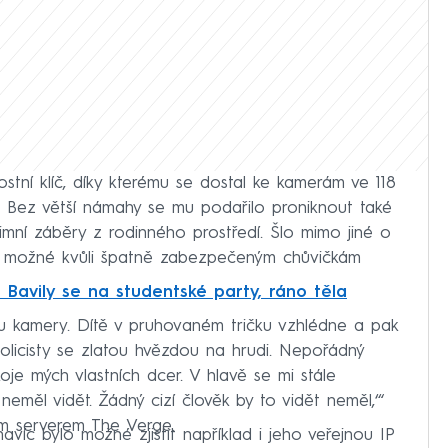
ostní klíč, díky kterému se dostal ke kamerám ve 118
ní. Bez větší námahy se mu podařilo proniknout také
imní záběry z rodinného prostředí. Šlo mimo jiné o
lo možné kvůli špatně zabezpečeným chůvičkám
 Bavily se na studentské party, ráno těla
vu kamery. Dítě v pruhovaném tričku vzhlédne a pak
olicisty se zlatou hvězdou na hrudi. Nepořádný
oje mých vlastních dcer. V hlavě se mi stále
eměl vidět. Žádný cizí člověk by to vidět neměl,‘“
ém serverem The Verge.
avíc bylo možné zjistit například i jeho veřejnou IP