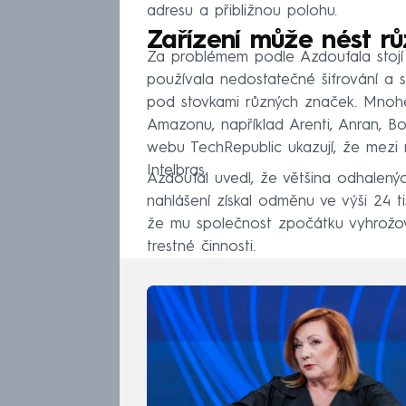
adresu a přibližnou polohu.
Zařízení může nést r
Za problémem podle Azdoufala stojí 
používala nedostatečné šifrování a s
pod stovkami různých značek. Mnohé
Amazonu, například Arenti, Anran, B
webu TechRepublic ukazují, že mezi 
Intelbras.
Azdoufal uvedl, že většina odhalený
nahlášení získal odměnu ve výši 24 tis
že mu společnost zpočátku vyhrožoval
trestné činnosti.