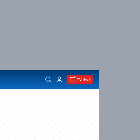
TV živě