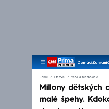
Domácí
Zahranič
Pořady
Domů
Lifestyle
Věda a technologie
Miliony dětských 
malé špehy. Kdok