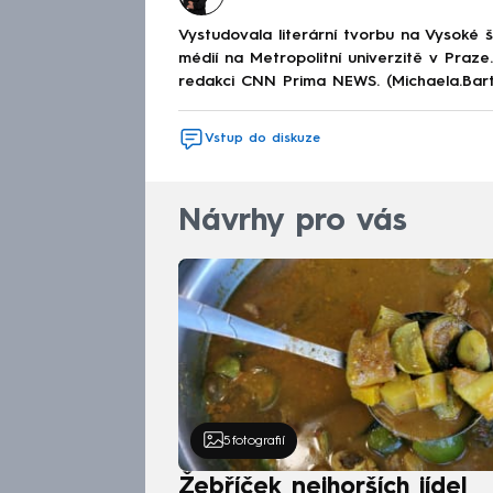
Vystudovala literární tvorbu na Vysoké 
médií na Metropolitní univerzitě v Praz
redakci CNN Prima NEWS. (Michaela.Bar
Vstup do diskuze
Návrhy pro vás
5
fotografií
Žebříček nejhorších jídel