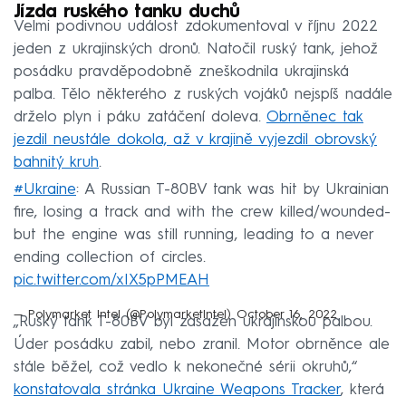
Jízda ruského tanku duchů
Velmi podivnou událost zdokumentoval v říjnu 2022
jeden z ukrajinských dronů. Natočil ruský tank, jehož
posádku pravděpodobně zneškodnila ukrajinská
palba. Tělo některého z ruských vojáků nejspíš nadále
drželo plyn i páku zatáčení doleva.
Obrněnec tak
jezdil neustále dokola, až v krajině vyjezdil obrovský
bahnitý kruh
.
#Ukraine
: A Russian T-80BV tank was hit by Ukrainian
fire, losing a track and with the crew killed/wounded-
but the engine was still running, leading to a never
ending collection of circles.
pic.twitter.com/xIX5pPMEAH
— Polymarket Intel (@PolymarketIntel)
October 16, 2022
„Ruský tank T-80BV byl zasažen ukrajinskou palbou.
Úder posádku zabil, nebo zranil. Motor obrněnce ale
stále běžel, což vedlo k nekonečné sérii okruhů,“
konstatovala stránka Ukraine Weapons Tracker
, která