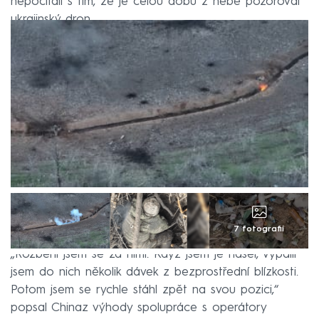
nepočítali s tím, že je celou dobu z nebe pozoroval
ukrajinský dron.
7 fotografií
„Rozběhl jsem se za nimi. Když jsem je našel, vypálil
jsem do nich několik dávek z bezprostřední blízkosti.
Potom jsem se rychle stáhl zpět na svou pozici,“
popsal Chinaz výhody spolupráce s operátory