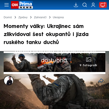
Domů
Zprávy
Zahraničí
Ukrajina
Momenty války: Ukrajinec sám
zlikvidoval šest okupantů i jízda
ruského tanku duchů
Žádná položka z playlistu není
dostupná.
9 fotografií
Marek Veselý
30. bře 2024, 06:36
Ruská invaze na Ukrajinu je bezpochyby
nejkrvavějším konfliktem v Evropě od druhé