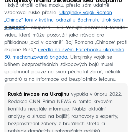
Ukrajinský hrdina zlikvidoval šest okupantů
I když utrpěl otřes mozku, přesto sám udatně
vzdoroval ruské přesile.
Ukrajinský voják Roman
„Chinaz“ loni v květnu odrazil u Bachmutu útok šesti
okupantů
.
„Chinaz vs. okupanti – 6:0. Věnujte pozornost tomuto
Failed to fetch
videu, které může posloužit jako návod pro
příkladnou ‚akci v obraně‘. Boj Romana ‚Chinaze‘ proti
skupině Rusů,“
uvedla na svém Facebooku ukrajinská
30. mechanizovaná brigáda
. Ukrajinský voják se
během bezprostředních zákopových bojů musel
spolehnout pouze na svou pěchotní zbraň, několik
granátů a na informace od bezpilotního letounu.
Ruská invaze na Ukrajinu
vypukla v únoru 2022.
Redakce CNN Prima NEWS o tomto krvavém
konfliktu neustále informuje. Nabízí aktuální
analýzy o situaci na bojišti, rozhovory s experty,
bezprostřední záběry z brutálních střetů či
pohledy domácích i zahraničních politiků.