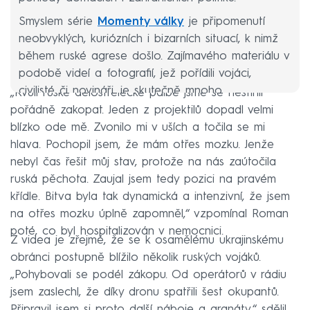
Smyslem série
Momenty války
je připomenutí
neobvyklých, kuriózních i bizarních situací, k nimž
během ruské agrese došlo. Zajímavého materiálu v
podobě videí a fotografií, jež pořídili vojáci,
civilisté či novináři, je skutečně mnoho.
„Kvůli ruské dělostřelecké palbě jsme se nestihli
pořádně zakopat. Jeden z projektilů dopadl velmi
blízko ode mě. Zvonilo mi v uších a točila se mi
hlava. Pochopil jsem, že mám otřes mozku. Jenže
nebyl čas řešit můj stav, protože na nás zaútočila
ruská pěchota. Zaujal jsem tedy pozici na pravém
křídle. Bitva byla tak dynamická a intenzivní, že jsem
na otřes mozku úplně zapomněl,“ vzpomínal Roman
poté, co byl hospitalizován v nemocnici.
Z videa je zřejmé, že se k osamělému ukrajinskému
obránci postupně blížilo několik ruských vojáků.
„Pohybovali se podél zákopu. Od operátorů v rádiu
jsem zaslechl, že díky dronu spatřili šest okupantů.
Připravil jsem si proto další náboje a granáty,“ sdělil