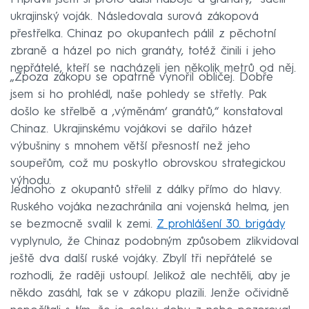
ukrajinský voják. Následovala surová zákopová
přestřelka. Chinaz po okupantech pálil z pěchotní
zbraně a házel po nich granáty, totéž činili i jeho
nepřátelé, kteří se nacházeli jen několik metrů od něj.
„Zpoza zákopu se opatrně vynořil obličej. Dobře
jsem si ho prohlédl, naše pohledy se střetly. Pak
došlo ke střelbě a ‚výměnám‘ granátů,“ konstatoval
Chinaz. Ukrajinskému vojákovi se dařilo házet
výbušniny s mnohem větší přesností než jeho
soupeřům, což mu poskytlo obrovskou strategickou
výhodu.
Jednoho z okupantů střelil z dálky přímo do hlavy.
Ruského vojáka nezachránila ani vojenská helma, jen
se bezmocně svalil k zemi.
Z prohlášení 30. brigády
vyplynulo, že Chinaz podobným způsobem zlikvidoval
ještě dva další ruské vojáky. Zbylí tři nepřátelé se
rozhodli, že raději ustoupí. Jelikož ale nechtěli, aby je
někdo zasáhl, tak se v zákopu plazili. Jenže očividně