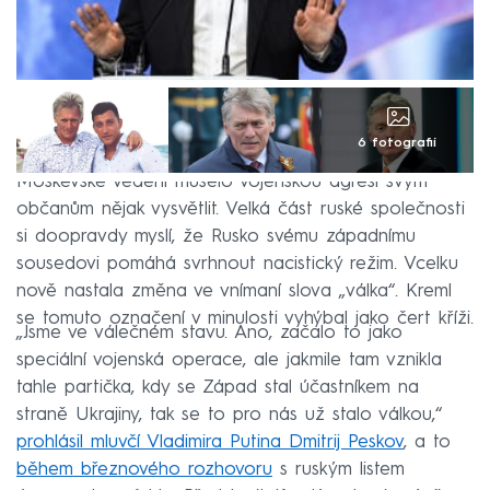
6 fotografií
Moskevské vedení muselo vojenskou agresi svým
občanům nějak vysvětlit. Velká část ruské společnosti
si doopravdy myslí, že Rusko svému západnímu
sousedovi pomáhá svrhnout nacistický režim. Vcelku
nově nastala změna ve vnímaní slova „válka“. Kreml
se tomuto označení v minulosti vyhýbal jako čert kříži.
„Jsme ve válečném stavu. Ano, začalo to jako
speciální vojenská operace, ale jakmile tam vznikla
tahle partička, kdy se Západ stal účastníkem na
straně Ukrajiny, tak se to pro nás už stalo válkou,“
prohlásil mluvčí Vladimira Putina Dmitrij Peskov
, a to
během březnového rozhovoru
s ruským listem