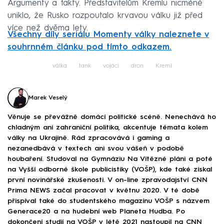
Argumenty a fakty. Představitelům Kremlu nicméně
uniklo, že Rusko rozpoutalo krvavou válku již před
více než dvěma lety.
Všechny díly seriálu Momenty války naleznete v
souhrnném článku pod tímto odkazem.
válka
tank
vojáci
dron
Kreml
Marek Veselý
Věnuje se převážně domácí politické scéně. Nenechává ho
chladným ani zahraniční politika, akcentuje témata kolem
války na Ukrajině. Rád zpracovává i gaming a
nezanedbává v textech ani svou vášeň v podobě
houbaření. Studoval na Gymnáziu Na Vítězné pláni a poté
na Vyšší odborné škole publicistiky (VOŠP), kde také získal
první novinářské zkušenosti. V on-line zpravodajství CNN
Prima NEWS začal pracovat v květnu 2020. V té době
přispíval také do studentského magazínu VOŠP s názvem
Generace20 a na hudební web Planeta Hudba. Po
dokončení studií na VOŠP v létě 2021 nastoupil na CNN