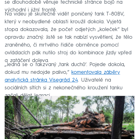
se dlouhodobě věnuje technické stránce bojů na
východní i jižní frontě.
Na videu je skutečně vidět poničený tank T-80BV,
který v neobydlené oblasti kroužil dokola. Vyjetá
stopa dokazovala, že počet odjetých „koleček“ byl
opravdu značný. Jistě se tak nabízí vysvětlení, že tělo
zraněného, či mrtvého řidiče obrněnce pomocí
ovládacích pák nutilo stroj do kombinace jízdy vpřed
a zatáčení doleva.
„Jedná se o takzvaný ‚tank duchů‘. Pojede dokola,
dokud mu nedojde palivo,“
komentovala záběry
analytická stránka Visegrád 24
. Uživatelé na
sociálních sítích si z nekonečného kroužení tanku
začali dělat legraci.