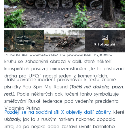
9 fotografií
Mnoho lidí poukazovalo na podobnost vyjetého
kruhu se záhadnými obrazci v obilí, které někteří
konspirátoři přisuzují mimozemšťanům. „Je to přistávací
dráha pro UFO,“ napsal jeden z komentujících.
Další uživatelé incident přirovnávali k textu známé
písničky You Spin Me Round (
Točíš mě dokola, pozn.
red.
). Podle některých pak točení tanku symbolizuje
směřování Ruské federace pod vedením prezidenta
Vladimira Putina.
Později se na sociální síti X objevily další záběry
, které
ukázaly, jak to s ruským tankem nakonec dopadlo.
Stroj se po nějaké době zastavil uvnitř bahnitého