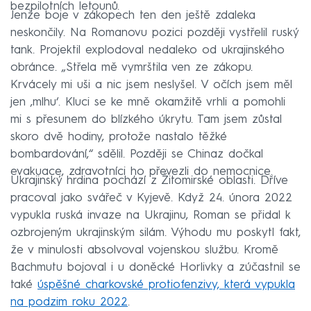
bezpilotních letounů.
Jenže boje v zákopech ten den ještě zdaleka
neskončily. Na Romanovu pozici později vystřelil ruský
tank. Projektil explodoval nedaleko od ukrajinského
obránce. „Střela mě vymrštila ven ze zákopu.
Krvácely mi uši a nic jsem neslyšel. V očích jsem měl
jen ‚mlhu‘. Kluci se ke mně okamžitě vrhli a pomohli
mi s přesunem do blízkého úkrytu. Tam jsem zůstal
skoro dvě hodiny, protože nastalo těžké
bombardování,“ sdělil. Později se Chinaz dočkal
evakuace, zdravotníci ho převezli do nemocnice.
Ukrajinský hrdina pochází z Žitomirské oblasti. Dříve
pracoval jako svářeč v Kyjevě. Když 24. února 2022
vypukla ruská invaze na Ukrajinu, Roman se přidal k
ozbrojeným ukrajinským silám. Výhodu mu poskytl fakt,
že v minulosti absolvoval vojenskou službu. Kromě
Bachmutu bojoval i u doněcké Horlivky a zúčastnil se
také
úspěšné charkovské protiofenzivy, která vypukla
na podzim roku 2022
.