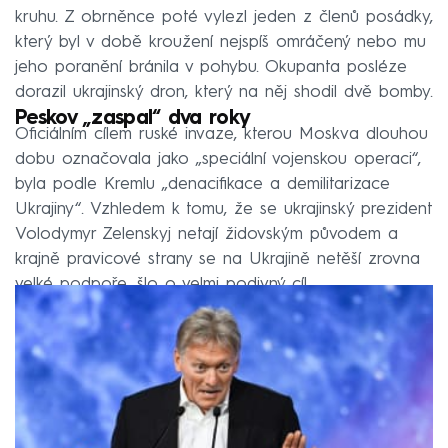
kruhu. Z obrněnce poté vylezl jeden z členů posádky,
který byl v době kroužení nejspíš omráčený nebo mu
jeho poranění bránila v pohybu. Okupanta posléze
dorazil ukrajinský dron, který na něj shodil dvě bomby.
Peskov „zaspal“ dva roky
Oficiálním cílem ruské invaze, kterou Moskva dlouhou
dobu označovala jako „speciální vojenskou operaci“,
byla podle Kremlu „denacifikace a demilitarizace
Ukrajiny“. Vzhledem k tomu, že se ukrajinský prezident
Volodymyr Zelenskyj netají židovským původem a
krajně pravicové strany se na Ukrajině netěší zrovna
velké podpoře, šlo o velmi podivný cíl.