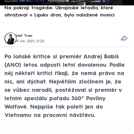
Na pokraji tragédie: Ukrajinské letadlo, které
P
ohrožoval v Lipsku dron, bylo naložené municí
e
Viet Tran
19. čvc 2021, 21:23
Po loňské kritice si premiér Andrej Babiš
(ANO) letos odpustí letní dovolenou. Podle
něj někteří kritici říkají, že nemá právo na
nic, ani dýchat. Největším zločinem je, že
se vůbec narodil, postěžoval si premiér v
letním speciálu pořadu 360° Pavlíny
Wolfové. Nejspíše tak poletí jen do
Vietnamu na pracovní návštěvu.