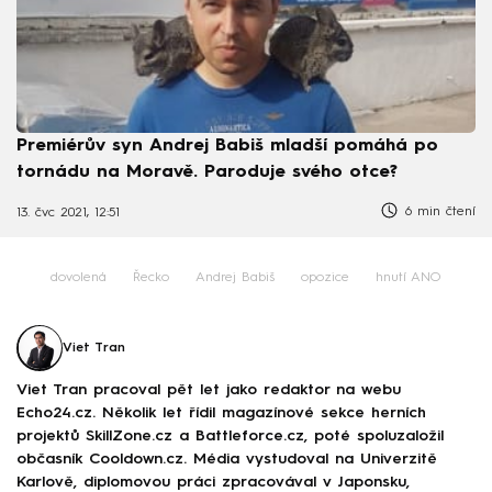
Premiérův syn Andrej Babiš mladší pomáhá po
tornádu na Moravě. Paroduje svého otce?
6 min čtení
13. čvc 2021, 12:51
dovolená
Řecko
Andrej Babiš
opozice
hnutí ANO
Viet Tran
Viet Tran pracoval pět let jako redaktor na webu
Echo24.cz. Několik let řídil magazínové sekce herních
projektů SkillZone.cz a Battleforce.cz, poté spoluzaložil
občasník Cooldown.cz. Média vystudoval na Univerzitě
Karlově, diplomovou práci zpracovával v Japonsku,