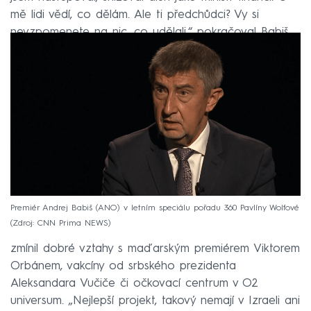
mě lidi vědí, co dělám. Ale ti předchůdci? Vy si
nevzpomenete na nic, co udělali,“ pokračoval Babiš.
Premiér Andrej Babiš (ANO) v letním speciálu pořadu 360 Pavlíny Wolfové
Zdroj: CNN Prima NEWS
V rozhovoru začal vyjmenovávat své další úspěchy –
zmínil dobré vztahy s maďarským premiérem Viktorem
Orbánem, vakcíny od srbského prezidenta
Aleksandara Vučiče či očkovací centrum v O2
universum. „Nejlepší projekt, takový nemají v Izraeli ani