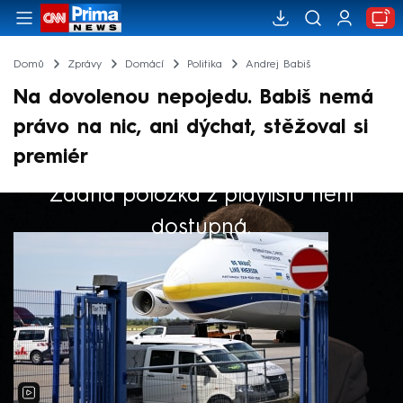
Domů
Zprávy
Domácí
Politika
Andrej Babiš
Na dovolenou nepojedu. Babiš nemá
právo na nic, ani dýchat, stěžoval si
premiér
Žádná položka z playlistu není
Výběr redakce
dostupná.