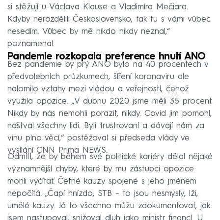
si stěžují u Václava Klause a Vladimíra Mečiara.
Kdyby nerozdělili Československo, tak tu s vámi vůbec
nesedím. Vůbec by mě nikdo nikdy neznal,“
poznamenal.
Pandemie rozkopala preference hnutí ANO
Bez pandemie by prý ANO bylo na 40 procentech v
předvolebních průzkumech, šíření koronaviru ale
nalomilo vztahy mezi vládou a veřejností, čehož
využila opozice. „V dubnu 2020 jsme měli 35 procent.
Nikdy by nás nemohli porazit, nikdy. Covid jim pomohl,
naštval všechny lidi. Byli frustrovaní a dávají nám za
vinu plno věcí,“ postěžoval si předseda vlády ve
vysílání CNN Prima NEWS.
Odmítl, že by během své politické kariéry dělal nějaké
významnější chyby, které by mu zástupci opozice
mohli vyčítat. Četné kauzy spojené s jeho jménem
nepočítá. „Čapí hnízdo, STB – to jsou nesmysly, lži,
umělé kauzy. Já to všechno můžu zdokumentovat, jak
jsem nastupoval, snižoval dluh jako ministr financí. U