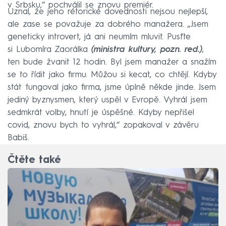
v Srbsku,“ pochválil se znovu premiér.
Uznal, že jeho rétorické dovednosti nejsou nejlepší,
ale zase se považuje za dobrého manažera. „Jsem
geneticky introvert, já ani neumím mluvit. Pusťte
si Lubomíra Zaorálka
(ministra kultury, pozn. red.)
,
ten bude žvanit 12 hodin. Byl jsem manažer a snažím
se to řídit jako firmu. Můžou si kecat, co chtějí. Kdyby
stát fungoval jako firma, jsme úplně někde jinde. Jsem
jediný byznysmen, který uspěl v Evropě. Vyhrál jsem
sedmkrát volby, hnutí je úspěšné. Kdyby nepřišel
covid, znovu bych to vyhrál,“ zopakoval v závěru
Babiš.
Čtěte také