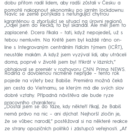
dobu přitom radil lidem, aby radši zůstali v Česku a
pomohli nakopnout ekonomiku po jarním lockdownu.
Navíc se země potýkala s nefungující chytrou
karanténou a zhoršující se situací na úrovni regionů.
„Odjel jsem do Řecka, to byl skandál. Ale měl jsem to
zaplacené. Dcera říkala – tati, když nepojedeš, už s
tebou nemluvím. Na Krétě jsem byl každé ráno on-
line s Integrovaným centrálním řídícím týmem (ICŘT),
neustále makám. A když jsem vyzýval lidi, aby utráceli
doma, poprvé v životě jsem byl třikrát v lázních,“
obhajoval se premiér v rozhovoru CNN Prima NEWS.
Rodina o dovolenou nicméně nepřijde – tento rok
pojede na výlety bez Babiše. Premiéra možná čeká
jen cesta do Vietnamu, se kterým má dle svých slov
dobré vztahy. Případná návštěva ale bude ryze
pracovního charakteru.
„Dostal jsem se do fáze, kdy někteří říkají, že Babiš
nemá právo na nic – ani dýchat. Nejhorší zločin je,
že se vůbec narodil,“ postěžoval si na některé reakce
ze strany opozičních politiků i zástupců veřejnosti. „Ať