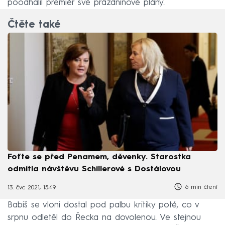
poodhalil premiér své prázdninové plány.
Čtěte také
Foťte se před Penamem, děvenky. Starostka
odmítla návštěvu Schillerové s Dostálovou
6 min čtení
13. čvc 2021, 15:49
Babiš se vloni dostal pod palbu kritiky poté, co v
srpnu odletěl do Řecka na dovolenou. Ve stejnou