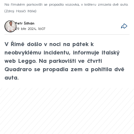
Na římském parkovišti se propadla vozovka, v kráteru zmizela dvě auta.
Zdroj: Hasiči Itálie
Petr Šilhán
29. bře 2024, 16:07
V Římě došlo v noci na pátek k
neobvyklému incidentu, informuje italský
web Leggo. Na parkovišti ve čtvrti
Quadraro se propadla zem a pohltila dvě
auta.