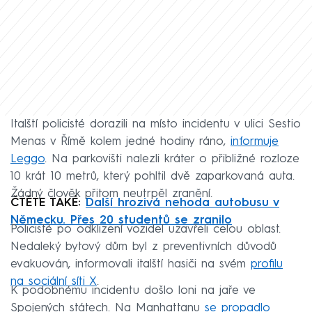
Italští policisté dorazili na místo incidentu v ulici Sestio
Menas v Římě kolem jedné hodiny ráno,
informuje
Leggo
. Na parkovišti nalezli kráter o přibližné rozloze
10 krát 10 metrů, který pohltil dvě zaparkovaná auta.
Žádný člověk přitom neutrpěl zranění.
ČTĚTE TAKÉ:
Další hrozivá nehoda autobusu v
Německu. Přes 20 studentů se zranilo
Policisté po odklizení vozidel uzavřeli celou oblast.
Nedaleký bytový dům byl z preventivních důvodů
evakuován, informovali italští hasiči na svém
profilu
na sociální síti X
.
K podobnému incidentu došlo loni na jaře ve
Spojených státech. Na Manhattanu
se propadlo