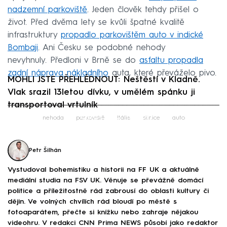
nadzemní parkoviště
. Jeden člověk tehdy přišel o
život. Před dvěma lety se kvůli špatné kvalitě
infrastruktury
propadlo parkovištěm auto v indické
Bombaji
. Ani Česku se podobné nehody
nevyhnuly. Předloni v Brně se do
asfaltu propadla
zadní náprava nákladního
auta, které převáželo pivo.
MOHLI JSTE PŘEHLÉDNOUT: Neštěstí v Kladně.
Vlak srazil 13letou dívku, v umělém spánku ji
transportoval vrtulník
Failed to fetch
nehoda
parkoviště
Itálie
silnice
auto
Petr Šilhán
Vystudoval bohemistiku a historii na FF UK a aktuálně
mediální studia na FSV UK. Věnuje se převážně domácí
politice a příležitostně rád zabrousí do oblasti kultury či
dějin. Ve volných chvílích rád bloudí po městě s
fotoaparátem, přečte si knížku nebo zahraje nějakou
videohru. V redakci CNN Prima NEWS působí jako redaktor