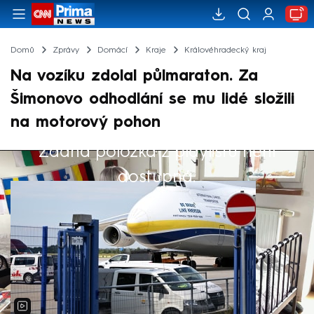
Domů
Zprávy
Domácí
Kraje
Královéhradecký kraj
Na vozíku zdolal půlmaraton. Za
Šimonovo odhodlání se mu lidé složili
na motorový pohon
Žádná položka z playlistu není
Výběr redakce
dostupná.