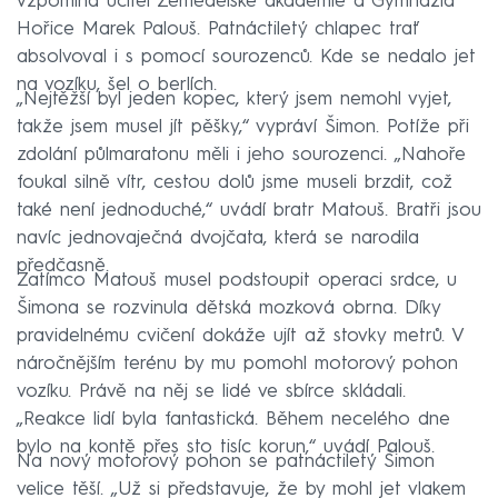
vzpomíná učitel Zemědělské akademie a Gymnázia
Hořice Marek Palouš. Patnáctiletý chlapec trať
absolvoval i s pomocí sourozenců. Kde se nedalo jet
na vozíku, šel o berlích.
„Nejtěžší byl jeden kopec, který jsem nemohl vyjet,
takže jsem musel jít pěšky,“ vypráví Šimon. Potíže při
zdolání půlmaratonu měli i jeho sourozenci. „Nahoře
foukal silně vítr, cestou dolů jsme museli brzdit, což
také není jednoduché,“ uvádí bratr Matouš. Bratři jsou
navíc jednovaječná dvojčata, která se narodila
předčasně.
Zatímco Matouš musel podstoupit operaci srdce, u
Šimona se rozvinula dětská mozková obrna. Díky
pravidelnému cvičení dokáže ujít až stovky metrů. V
náročnějším terénu by mu pomohl motorový pohon
vozíku. Právě na něj se lidé ve sbírce skládali.
„Reakce lidí byla fantastická. Během necelého dne
bylo na kontě přes sto tisíc korun,“ uvádí Palouš.
Na nový motorový pohon se patnáctiletý Šimon
velice těší. „Už si představuje, že by mohl jet vlakem