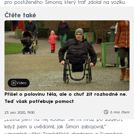
pro postiženého Šimona, který trať zdolal na vozíku.
Čtěte také
Video
Přišel o polovinu těla, ale o chuť žít rozhodně ne.
Teď však potřebuje pomoct
6 min čtení
23. pro 2020, 19:00
„Zůstal jsem na něj koukat. Šel mi mráz po zádech,
když jsem si uvědomil, jak Šimon zabojoval,“