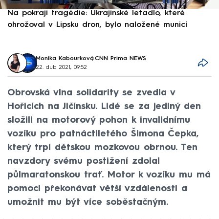
Na pokraji tragédie: Ukrajinské letadlo, které
P
ohrožoval v Lipsku dron, bylo naložené municí
e
Monika Kabourková
,
CNN Prima NEWS
22. dub 2021, 09:52
Obrovská vlna solidarity se zvedla v
Hořicích na Jičínsku. Lidé se za jediný den
složili na motorový pohon k invalidnímu
vozíku pro patnáctiletého Šimona Čepka,
který trpí dětskou mozkovou obrnou. Ten
navzdory svému postižení zdolal
půlmaratonskou trať. Motor k vozíku mu má
pomoci překonávat větší vzdálenosti a
umožnit mu být více soběstačným.