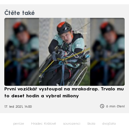
Čtěte také
První vozíčkář vystoupal na mrakodrap. Trvalo mu
to deset hodin a vybral miliony
6 min čtení
17. led 2021, 14:00
peníze
Hradec Králové
sourozenci
škola
dvojčata