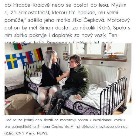
do Hradce Králové nebo se dostat do lesa. Myslím
si, že samostatnost, kterou tím nabude, mu velmi
pomůže,“ sdělila jeho matka Jitka Čepková. Motorový
pohon by měl Šimon dostat za několik týdnů. Spolu s
ním sbírka pokryje i doplatek za nový vozík. Ten
současný je totiž Šimonovi už několik let malý.
Lidé se za jediný den složili na motorový pohon k invalidnímu vozíku
pro patnáctiletého Šimona Čepka, který trpí dětskou mozkovou obrnou.
Zdroj: CNN Prima NEWS