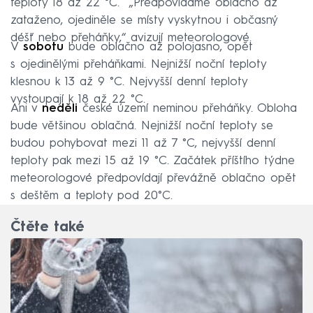
teploty 18 až 22 °C. „Předpovídáme oblačno až
zataženo, ojediněle se místy vyskytnou i občasný
déšť nebo přeháňky,“ avizují meteorologové.
V
sobotu
bude oblačno až polojasno, opět
s ojedinělými přeháňkami. Nejnižší noční teploty
klesnou k 13 až 9 °C. Nejvyšší denní teploty
vystoupají k 18 až 22 °C.
Ani v
neděli
české území neminou přeháňky. Obloha
bude většinou oblačná. Nejnižší noční teploty se
budou pohybovat mezi 11 až 7 °C, nejvyšší denní
teploty pak mezi 15 až 19 °C. Začátek příštího týdne
meteorologové předpovídají převážně oblačno opět
s deštěm a teploty pod 20°C.
Čtěte také