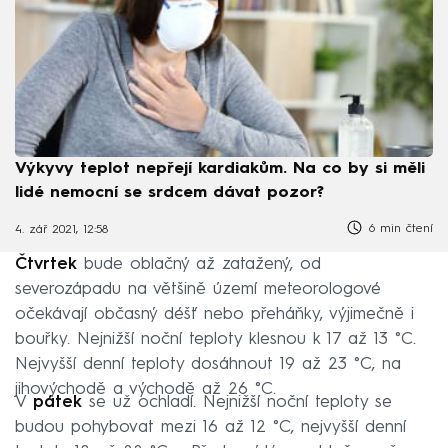
Výkyvy teplot nepřejí kardiakům. Na co by si měli
lidé nemocní se srdcem dávat pozor?
6 min čtení
4. zář 2021, 12:58
Čtvrtek
bude oblačný až zatažený, od
severozápadu na většině území meteorologové
očekávají občasný déšť nebo přeháňky, výjimečně i
bouřky. Nejnižší noční teploty klesnou k 17 až 13 °C.
Nejvyšší denní teploty dosáhnout 19 až 23 °C, na
jihovýchodě a východě až 26 °C.
V
pátek
se už ochladí. Nejnižší noční teploty se
budou pohybovat mezi 16 až 12 °C, nejvyšší denní