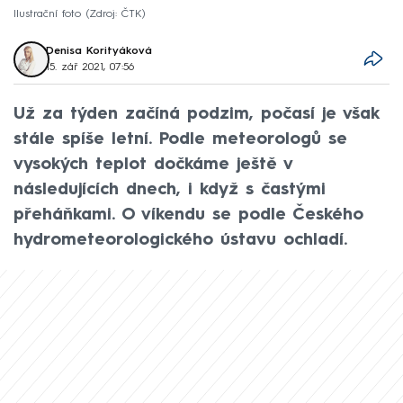
Ilustrační foto
Zdroj: ČTK
Denisa Korityáková
15. zář 2021, 07:56
Už za týden začíná podzim, počasí je však
stále spíše letní. Podle meteorologů se
vysokých teplot dočkáme ještě v
následujících dnech, i když s častými
přeháňkami. O víkendu se podle Českého
hydrometeorologického ústavu ochladí.