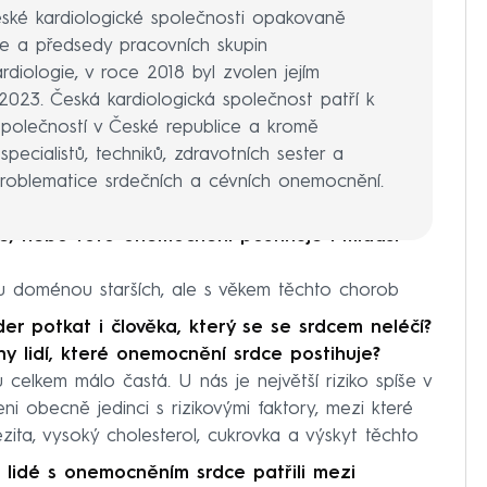
eské kardiologické společnosti opakovaně
ře a předsedy pracovních skupin
rdiologie, v roce 2018 byl zvolen jejím
23. Česká kardiologická společnost patří k
polečností v České republice a kromě
specialistů, techniků, zdravotních sester a
 problematice srdečních a cévních onemocnění.
idé, nebo toto onemocnění postihuje i mladší
u doménou starších, ale s věkem těchto chorob
er potkat i člověka, který se se srdcem neléčí?
y lidí, které onemocnění srdce postihuje?
u celkem málo častá. U nás je největší riziko spíše v
ni obecně jedinci s rizikovými faktory, mezi které
ezita, vysoký cholesterol, cukrovka a výskyt těchto
 lidé s onemocněním srdce patřili mezi