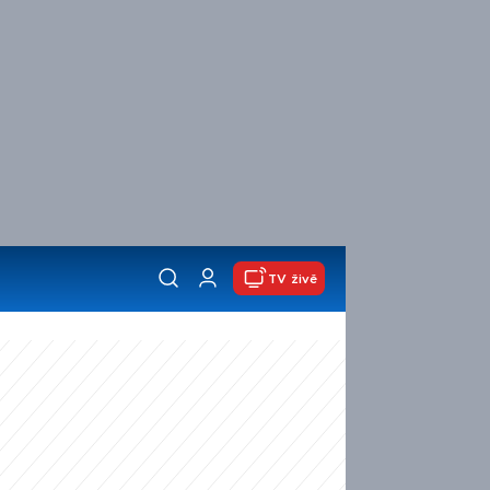
TV živě