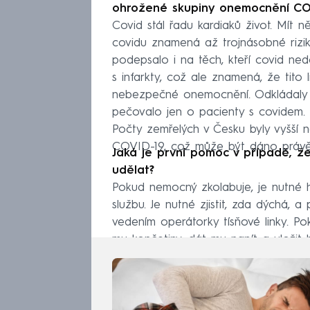
ohrožené skupiny onemocnění COVI
Covid stál řadu kardiaků život. Mít 
covidu znamená až trojnásobné rizik
podepsalo i na těch, kteří covid n
s infarkty, což ale znamená, že tito 
nebezpečné onemocnění. Odkládaly s
pečovalo jen o pacienty s covidem. 
Počty zemřelých v Česku byly vyšší 
COVID-19, což může být dáno právě 
Jaká je první pomoc v případě, že
udělat?
Pokud nemocný zkolabuje, je nutné
službu. Je nutné zjistit, zda dýchá, a
vedením operátorky tísňové linky. Po
mu končetiny, dát mu napít a uložit 