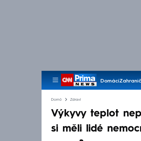
Domácí
Zahranič
Pořady
Domů
Zdraví
Výkyvy teplot nep
si měli lidé nemo