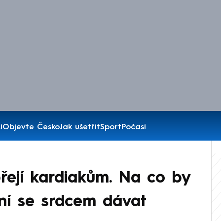
í
Objevte Česko
Jak ušetřit
Sport
Počasí
řejí kardiakům. Na co by
cní se srdcem dávat