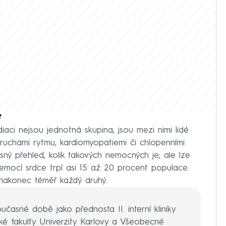
?
diaci nejsou jednotná skupina, jsou mezi nimi lidé
oruchami rytmu, kardiomyopatiemi či chlopenními
ý přehled, kolik takových nemocných je, ale lze
mocí srdce trpí asi 15 až 20 procent populace.
nakonec téměř každý druhý.
učasné době jako přednosta II. interní kliniky
řské fakulty Univerzity Karlovy a Všeobecné