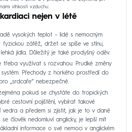
ami vlhkosti vzduchu.
kardiaci nejen v létě
adě vysokých teplot – lidé s nemocným
fyzickou zátěž, držet se spíše ve stínu,
hká jídla. Důležitý je také prodyšný oděv.
je třeba využívat s rozvahou. Prudké změny
ní systém. Přechody z horkého prostředí do
pro „srdcaře“ nebezpečné.
zejména pokud se chystáte do tropických
dobré cestovní pojištění, vybírat takové
 vedra a předem si zjistit, jak je to v dané
 se člověk nedomluví anglicky, je lepší mít
 základní informace o své nemoci v anglickém