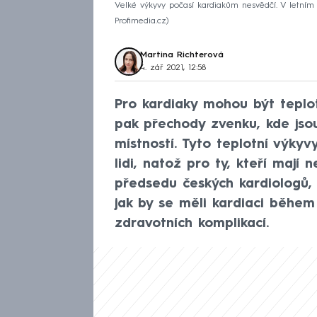
Velké výkyvy počasí kardiakům nesvědčí. V letním
Profimedia.cz
Martina Richterová
4. zář 2021, 12:58
Pro kardiaky mohou být teplo
pak přechody zvenku, kde jsou
místností. Tyto teplotní výk
lidi, natož pro ty, kteří maj
předsedu českých kardiologů, 
jak by se měli kardiaci během
zdravotních komplikací.