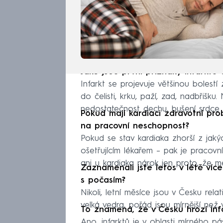
Jaké jsou první příznaky infarktu
Infarkt se projevuje většinou bolestí 
do čelisti, krku, paží, zad, nadbřišk
nedostatečnost dechu, bušení srdce č
Pokud mají kardiaci zdravotní pro
na pracovní neschopnost?
Pokud se stav kardiaka zhorší z jakýc
ošetřujícím lékařem – pak je pracov
ani u kardiaka nárok jen proto, že m
Zaznamenali jste letos v létě víc
s počasím?
Nikoli, letní měsíce jsou v Česku rela
velká vedra, pořád jsou mírnější než 
To znamená, že v Česku hrozí inf
Ano, infarktů je v oblasti mírného p