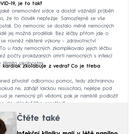
D-19, je to tak?
nějaké onemocnění srdce a dostat vážnější průběh
o, že to člověk nepřežije. Samozřejmě se vše
edostali. Do nemocnic se dostalo méně nemocných
lidé jej možná prodělali. Bez léčby přitom jde o
e rovněž některé výkony – zdravotnictví
To u řady nemocných zkomplikovalo jejich léčbu.
než počty prokázaných úmrtí nemocných s infekcí
těmito okolnostmi.
 kardiak zkolabuje z vedra? Co je třeba
 hned přivolat odbornou pomoc, tedy záchrannou
 pokud ne, zahájit laickou resuscitaci, nejlépe pod
kud je nemocný při vědomí, pak je namístě podložit
ho do chladnějšího prostředí.
Čtěte také
Infekční kliniky mají v létě napilno.