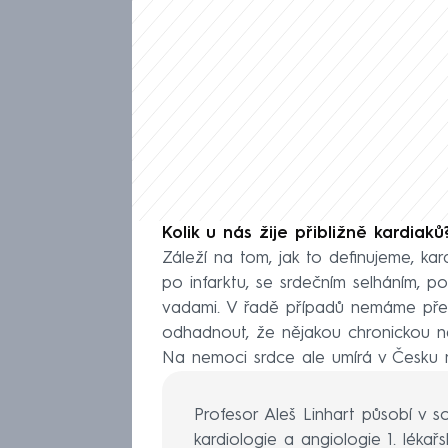
Kolik u nás žije přibližně kardiaků
Záleží na tom, jak to definujeme, kar
po infarktu, se srdečním selháním, p
vadami. V řadě případů nemáme přesn
odhadnout, že nějakou chronickou ne
Na nemoci srdce ale umírá v Česku 
Profesor Aleš Linhart působí v so
kardiologie a angiologie 1. léka