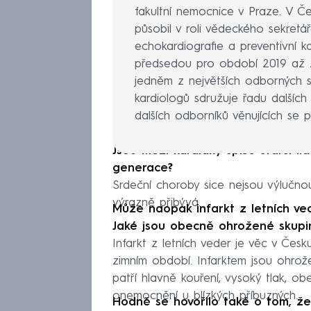
fakultní nemocnice v Praze. V Č
působil v roli vědeckého sekretá
echokardiografie a preventivní ka
předsedou pro období 2019 až 20
jedněm z největších odborných s
kardiologů sdružuje řadu dalších 
dalších odborníků věnujících se
Jsou mezi kardiaky spíše starší l
generace?
Srdeční choroby sice nejsou výlučno
výrazně přibývá.
Může naopak infarkt z letních ved
Jaké jsou obecně ohrožené skupin
Infarkt z letních veder je věc v Česk
zimním období. Infarktem jsou ohrože
patří hlavně kouření, vysoký tlak, ob
onemocnění u blízkých příbuzných.
Hodně se hovořilo také o tom, že