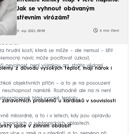
Jak se vyhnout obávaným
střevním virózám?
6 min čtení
11. srp 2021, 09:59
 obecně?
za hrudní kostí, která se může – ale nemusí – šířit
u. Nemocný navíc může pociťovat úzkost,
i nevolnost, není výjimkou ani ztráta vědomí.
blémy z důvodu vysokých teplot, mají nárok i
hkoli objektivních příčin – a to je na posouzení
ní neschopnost namístě. Rozhodně ale na ni není
eteorologové hlásí vysoké teploty.
e zdravotních problémů u kardiaků v souvislosti
tivně milosrdné, a to i v letech, kdy jsou opravdu
v tropických a subtropických oblastech.
arkty spíše v zimním období?
ásma více v zimě a v předjaří, a to zejména při