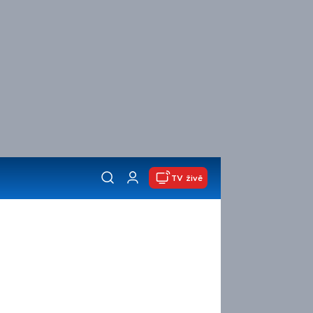
TV živě