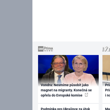
Vondra: Nesmíme působit jako
Pri
magnet na migranty. Konečná se
Pri
opřela do Evropské komise
i n
Podmínka pro Ukrajince za útok
Ma