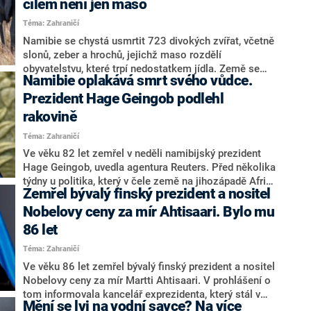
cílem není jen maso
Téma: Zahraničí
Namibie se chystá usmrtit 723 divokých zvířat, včetně
slonů, zeber a hrochů, jejichž maso rozdělí
obyvatelstvu, které trpí nedostatkem jídla. Země se
Namibie oplakává smrt svého vůdce.
potýká s nejhorším suchem za posledních 100 let,
informuje CNN.
Prezident Hage Geingob podlehl
rakovině
Téma: Zahraničí
Ve věku 82 let zemřel v neděli namibijský prezident
Hage Geingob, uvedla agentura Reuters. Před několika
týdny u politika, který v čele země na jihozápadě Afriky
Zemřel bývalý finský prezident a nositel
stál od roku 2015, lékaři zjistili rakovinu.
Nobelovy ceny za mír Ahtisaari. Bylo mu
86 let
Téma: Zahraničí
Ve věku 86 let zemřel bývalý finský prezident a nositel
Nobelovy ceny za mír Martti Ahtisaari. V prohlášení o
tom informovala kancelář exprezidenta, který stál v
Mění se lvi na vodní savce? Na více
čele Finska v letech 1994 až 2000. Nobelovu cenu