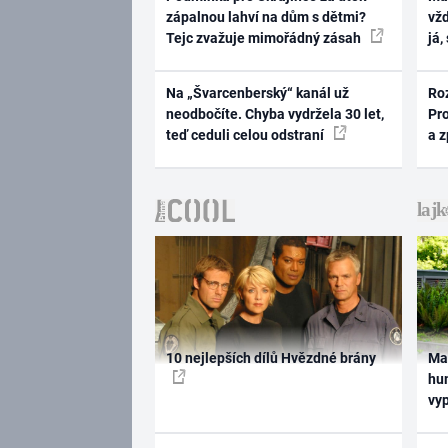
zápalnou lahví na dům s dětmi?
vž
Tejc zvažuje mimořádný zásah
já,
Na „Švarcenberský“ kanál už
Ro
neodbočíte. Chyba vydržela 30 let,
Pr
teď ceduli celou odstraní
a 
10 nejlepších dílů Hvězdné brány
Ma
hum
vy