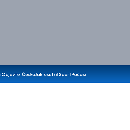
í
Objevte Česko
Jak ušetřit
Sport
Počasí