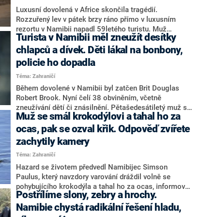
Luxusní dovolená v Africe skončila tragédií.
Rozzuřený lev v pátek brzy ráno přímo v luxusním
rezortu v Namibii napadl 59letého turistu. Muž
Turista v Namibii měl zneužít desítky
běsnění šelmy nepřežil. Incidentem se zabývá tamní
policie. Informovaly o tom agentury AFP a NAMPA.
chlapců a dívek. Děti lákal na bonbony,
policie ho dopadla
Téma: Zahraničí
Během dovolené v Namibii byl zatčen Brit Douglas
Robert Brook. Nyní čelí 38 obviněním, včetně
zneužívání dětí či znásilnění. Pětašedesátiletý muž se
Muž se smál krokodýlovi a tahal ho za
podle britských médií zaměřil na chlapce a dívky z
domorodé komunity.
ocas, pak se ozval křik. Odpověď zvířete
zachytily kamery
Téma: Zahraničí
Hazard se životem předvedl Namibijec Simson
Paulus, který navzdory varování dráždil volně se
pohybujícího krokodýla a tahal ho za ocas, informoval
Postřílíme slony, zebry a hrochy.
deník The Namibian. Ještěr si ale provokaci nenechal
líbit a na muže zaútočil.
Namibie chystá radikální řešení hladu,