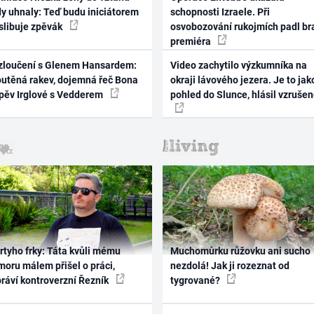
dy uhnaly: Teď budu iniciátorem
schopnosti Izraele. Při
 slibuje zpěvák
osvobozování rukojmích padl br
premiéra
zloučení s Glenem Hansardem:
Video zachytilo výzkumníka na
outěná rakev, dojemná řeč Bona
okraji lávového jezera. Je to jak
zpěv Irglové s Vedderem
pohled do Slunce, hlásil vzruše
rtyho frky: Táta kvůli mému
Muchomůrku růžovku ani sucho
oru málem přišel o práci,
nezdolá! Jak ji rozeznat od
práví kontroverzní Řezník
tygrované?