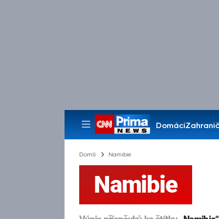
Domácí
Zahranič
Pořady
Domů
Namibie
Namibie