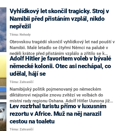
Vyhlídkový let skončil tragicky. Stroj v
Namibii před přistáním vzplál, nikdo
nepřežil
Téma: Nehody
Obrovskou tragédií skončil vyhlídkový let nad pouští v
Namibii. Malé letadlo se čtyřmi Němci na palubě v
neděli krátce před přistáním vzplálo a zřítilo se k
Adolf Hitler je favoritem voleb v bývalé
zemi. Nikdo havárii nepřežil, informovala v pondělí
zahraniční média.
německé kolonii. Otec asi nechápal, co
udělal, hájí se
Téma: Zahraničí
Namibijský politik pojmenovaný po německém
diktátorovi nejspíše znovu zvítězí ve volbách do
místní rady regionu Oshana. Adolf Hitler Uunona již
Lev roztrhal turistu přímo v luxusním
jednou ve volbách triumfoval se ziskem 85 procent
hlasů. Podle jeho slov si jeho otec při výběru jména
rezortu v Africe. Muž na něj narazil
nebyl vědom, kdo byl Adolf Hitler.
cestou na toaletu
Téma: Zahraničí