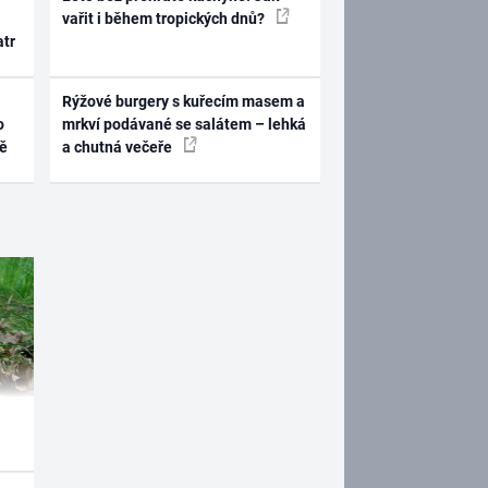
vařit i během tropických dnů?
atr
Rýžové burgery s kuřecím masem a
o
mrkví podávané se salátem – lehká
ně
a chutná večeře