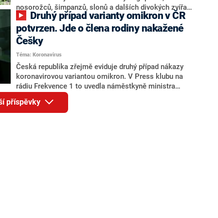
nosorožců, šimpanzů, slonů a dalších divokých zvířat.
Druhý případ varianty omikron v ČR
Dozvíte se mnoho o zvířatech, jejich ochraně v praxi,
ale i silné lidské příběhy těch, kteří zasvětili svůj život
potvrzen. Jde o člena rodiny nakažené
divočině. V neposlední řadě jsou součástí knihy také
Češky
krátká zamyšlení o tom, co dnešní stav planety a
Téma: Koronavirus
podoba vztahu ke zvířatům vypovídá o nás lidech a co
vše můžeme pro sebe získat, pokud svůj vztah s
Česká republika zřejmě eviduje druhý případ nákazy
divočinou obnovíme.
koronavirovou variantou omikron. V Press klubu na
rádiu Frekvence 1 to uvedla náměstkyně ministra
zdravotnictví Martina Koziar Vašáková. Podle ní jde o
ší příspěvky
člena rodiny nakažené Češky, která se v listopadu
vrátila z Namibie přes Jihoafrickou republiku a Dubaj.