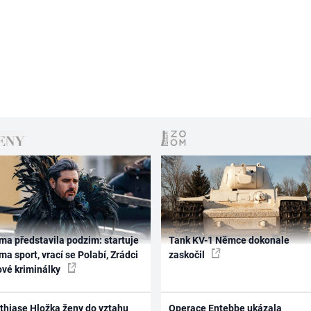
ma představila podzim: startuje
Tank KV-1 Němce dokonale
ma sport, vrací se Polabí, Zrádci
zaskočil
ové kriminálky
thiase Hložka ženy do vztahu
Operace Entebbe ukázala