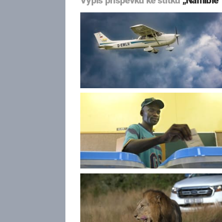
Výpis příspěvků ke štítku
„Namibie“