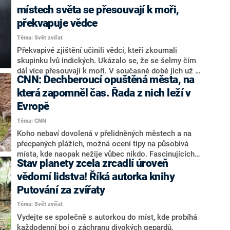
Ahtisaari dostal za zásluhy při vyjednávání míru
místech světa se přesouvají k moři,
například v Indonésii, Namibii, Severním Irsku a
překvapuje vědce
Kosovu.
Téma: Svět zvířat
Překvapivé zjištění učinili vědci, kteří zkoumali
skupinku lvů indických. Ukázalo se, že se šelmy čím
dál více přesouvají k moři. V současné době jich už na
CNN: Dechberoucí opuštěná města, na
pobřeží v indickém státu Gudžarát žije více než
stovka. Informuje o tom deník The Guardian.
která zapomněl čas. Řada z nich leží v
Evropě
Téma: CNN
Koho nebaví dovolená v přelidněných městech a na
přecpaných plážích, možná ocení tipy na působivá
místa, kde naopak nežije vůbec nikdo. Fascinujících
Stav planety zcela zrcadlí úroveň
oblastí, které mají svou slávu dávno za sebou, je totiž
po světě celá řada. Jejich přehled přinesla CNN. A
vědomí lidstva! Říká autorka knihy
některé z nich leží i nedaleko České republiky.
Putování za zvířaty
Téma: Svět zvířat
Vydejte se společně s autorkou do míst, kde probíhá
každodenní boj o záchranu divokých gepardů,