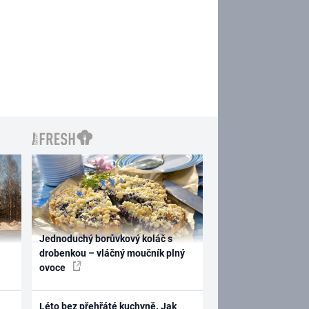
Jednoduchý borůvkový koláč s
drobenkou – vláčný moučník plný
ovoce
Léto bez přehřáté kuchyně. Jak