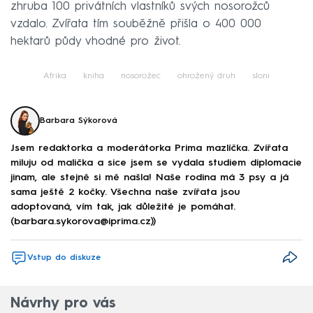
zhruba 100 privátních vlastníků svých nosorožců
vzdalo. Zvířata tím souběžně přišla o 400 000
hektarů půdy vhodné pro život.
Afrika
kniha
nosorožec
ohrožený druh
sloni
Barbara Sýkorová
Jsem redaktorka a moderátorka Prima mazlíčka. Zvířata
miluju od malička a sice jsem se vydala studiem diplomacie
jinam, ale stejně si mě našla! Naše rodina má 3 psy a já
sama ještě 2 kočky. Všechna naše zvířata jsou
adoptovaná, vím tak, jak důležité je pomáhat.
(barbara.sykorova@iprima.cz))
Vstup do diskuze
Návrhy pro vás