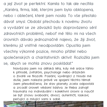
a její život je perfektní. Kamila to tak ale necítila:
„Kariéra, firma, lidé, kterými jsem byla obklopena,
nebo i oblečení, které jsem nosila. To vše přestalo
dávat smysl. Období přechodu k novému životu
a vyvázání se ze závazků bylo doprovázeno sérií
zdravotních problémů, neboť mé tělo mi na všech
úrovních dávalo jednoznačně najevo, že žiji život,
kterému již vnitřně neodpovídám. Opustila jsem
všechny výkonné pozice, mnoho přátel nebo
společenských a charitativních aktivit. Rozložila jsem
se, abych se mohla znovu poskládat."
Navázala jsem na dětská léta, kdy mě srdce táhlo
k přírodě, zvířatům, psychologii nebo otázkám
o životě ve filozofii. Poslání, vyvěrající z hloubi mé
duše, jsem nalezla právě ve spojení těchto témat.
Jsem přesvědčena, že stav planety zcela odpovídá
a zrcadlí úroveň vědomí lidstva. Je třeba zahojit
traumata na individuální i kolektivní úrovni a naučit
se být znovu svobodní, divocí, autentičtí, laskaví,
pečující a milující sami k sobě.