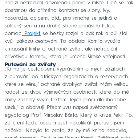
nabízí netradiční dovolenou přímo v místě. Lidé se tak
dostanou do přímého kontaktu se slony, lvy,
nosorožci, opicemi, atd., pro mnohé se jedná o
splněný sen a na druhé straně přináší kritickou
pomoc.
Projekt
se hezky rozjel a pak rok a půl stál
kvůli zákazu cestování. To období Kamila využila
k napsání knihy o ochraně zvířat, ale netradiční
přívětivou formou, která je určena široké veřejnosti.
Putování za zvířaty
„Kniha je cestopisem, vyprávěním o mých zážitcích
z putování po afrických organizacích a rezervacích,
které se věnují ochraně divokých zvířat. Mám velkou
radost ze dvou výjimečných osobností, které do mé
knihy zasáhly svým textem. Jejich práci dlouhodobě
sleduji a obdivuji. Předmluvu napsal světoznámý
egyptolog Prof. Miroslav Bárta, který o knize řekl: ‚To,
že čtení textu budu muset několikrát přerušit, jsem
nečekal. Nebylo to proto, že by mě kniha nebavila,