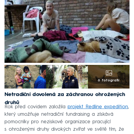
6 fotografií
Netradiční dovolená za záchranou ohrožených
druhů
Rok před covidem založila
projekt Redline expedition
,
který umožňuje netradiční fundraising a získává
pomocníky pro neziskové organizace pracující
s ohroženými druhy divokých zvířat ve světě tím, že