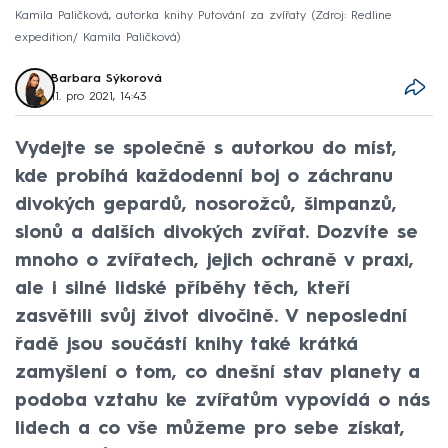
Kamila Paličková, autorka knihy Putování za zvířaty
Zdroj: Redline
expedition/ Kamila Paličková
Barbara Sýkorová
11. pro 2021, 14:43
Vydejte se společně s autorkou do míst,
kde probíhá každodenní boj o záchranu
divokých gepardů, nosorožců, šimpanzů,
slonů a dalších divokých zvířat. Dozvíte se
mnoho o zvířatech, jejich ochraně v praxi,
ale i silné lidské příběhy těch, kteří
zasvětili svůj život divočině. V neposlední
řadě jsou součástí knihy také krátká
zamyšlení o tom, co dnešní stav planety a
podoba vztahu ke zvířatům vypovídá o nás
lidech a co vše můžeme pro sebe získat,