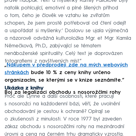
právě naopak. Text a myšlenky Kamily Paličkové byly
natolik pohlcující, emotivní a plné šílených příhod
o tom, čeho je člověk ve vztahu ke zvířatům
schopen, že jsem prostě potřeboval od čtení odejít
a uspořádat si myšlenky.‘ Doslovu se ujala výjimečná
a názorově odvážná kulturoložka Mgr. et Mgr. Kamila
Němečková, Ph.D., zabývající se tématem
nenáboženské spirituality. Celý text je doprovázen
fotografiemi z navštívených míst.“
„
Nákupem v předprodeji zde na mých webových
stránkách
bude 10 % z ceny knihy určeno
organizacím, se kterými se v knize seznámíte.“
Ukázka z knihy
Boj za legalizaci obchodu s nosorožčími rohy
Proč ale Lynne a další osobnosti, které pracují
s nosorožci na každodenní bázi, věří, že uvolnění
obchodování je cestou k ochraně? Opírají se
o zkušenosti z minulosti. V roce 1977 byl zaveden
zákaz obchodu s nosorožčími rohy na mezinárodní
úrovni a cena na černém trhu dramaticky vzrostla.