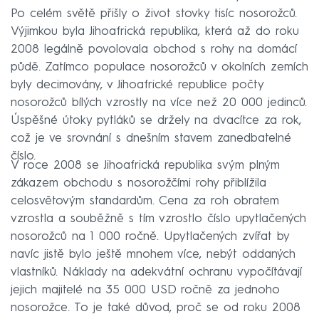
Po celém světě přišly o život stovky tisíc nosorožců.
Výjimkou byla Jihoafrická republika, která až do roku
2008 legálně povolovala obchod s rohy na domácí
půdě. Zatímco populace nosorožců v okolních zemích
byly decimovány, v Jihoafrické republice počty
nosorožců bílých vzrostly na více než 20 000 jedinců.
Úspěšné útoky pytláků se držely na dvacítce za rok,
což je ve srovnání s dnešním stavem zanedbatelné
číslo.
V roce 2008 se Jihoafrická republika svým plným
zákazem obchodu s nosorožčími rohy přiblížila
celosvětovým standardům. Cena za roh obratem
vzrostla a souběžně s tím vzrostlo číslo upytlačených
nosorožců na 1 000 ročně. Upytlačených zvířat by
navíc jistě bylo ještě mnohem více, nebýt oddaných
vlastníků. Náklady na adekvátní ochranu vypočítávají
jejich majitelé na 35 000 USD ročně za jednoho
nosorožce. To je také důvod, proč se od roku 2008