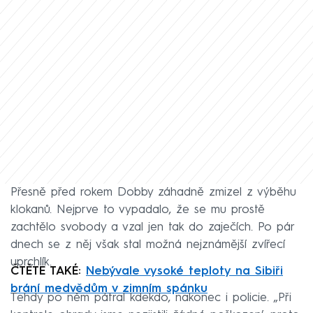
Přesně před rokem Dobby záhadně zmizel z výběhu
klokanů. Nejprve to vypadalo, že se mu prostě
zachtělo svobody a vzal jen tak do zaječích. Po pár
dnech se z něj však stal možná nejznámější zvířecí
uprchlík.
ČTĚTE TAKÉ:
Nebývale vysoké teploty na Sibiři
brání medvědům v zimním spánku
Tehdy po něm pátral kdekdo, nakonec i policie. „Při