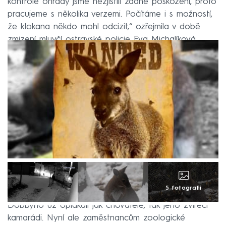
kontrole ohrady jsme nezjistili žádné poškození, proto
pracujeme s několika verzemi. Počítáme i s možností,
že klokana někdo mohl odcizit,“ ozřejmila v době
zmizení mluvčí ostravské policie Eva Michalíková.
5 fotografií
Dobbyho už oplakali jak chovatelé, tak jeho zvířecí
kamarádi. Nyní ale zaměstnancům zoologické