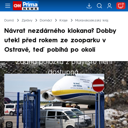
Domů
Zprávy
Domácí
Kraje
Moravskoslezský kraj
Návrat nezdárného klokana? Dobby
utekl před rokem ze zooparku v
Ostravě, teď pobíhá po okolí
Žádná položka z playlistu není
Výběr redakce
dostupná.