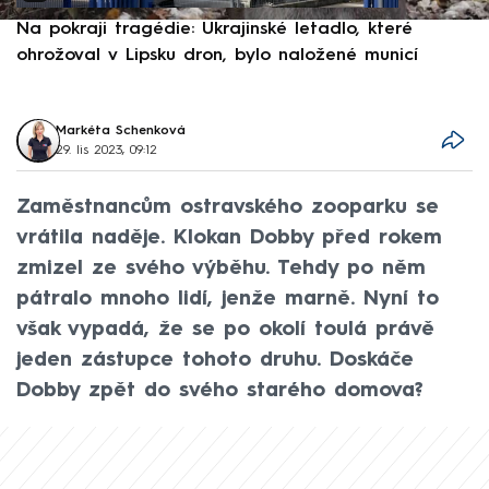
Na pokraji tragédie: Ukrajinské letadlo, které
P
ohrožoval v Lipsku dron, bylo naložené municí
e
Markéta Schenková
29. lis 2023, 09:12
Zaměstnancům ostravského zooparku se
vrátila naděje. Klokan Dobby před rokem
zmizel ze svého výběhu. Tehdy po něm
pátralo mnoho lidí, jenže marně. Nyní to
však vypadá, že se po okolí toulá právě
jeden zástupce tohoto druhu. Doskáče
Dobby zpět do svého starého domova?