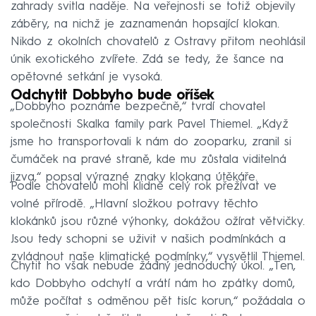
zahrady svitla naděje. Na veřejnosti se totiž objevily
záběry, na nichž je zaznamenán hopsající klokan.
Nikdo z okolních chovatelů z Ostravy přitom neohlásil
únik exotického zvířete. Zdá se tedy, že šance na
opětovné setkání je vysoká.
Odchytit Dobbyho bude oříšek
„Dobbyho poznáme bezpečně,“ tvrdí chovatel
společnosti Skalka family park Pavel Thiemel. „Když
jsme ho transportovali k nám do zooparku, zranil si
čumáček na pravé straně, kde mu zůstala viditelná
jizva,“ popsal výrazné znaky klokana útěkáře.
Podle chovatelů mohl klidně celý rok přežívat ve
volné přírodě. „Hlavní složkou potravy těchto
klokánků jsou různé výhonky, dokážou ožírat větvičky.
Jsou tedy schopni se uživit v našich podmínkách a
zvládnout naše klimatické podmínky,“ vysvětlil Thiemel.
Chytit ho však nebude žádný jednoduchý úkol. „Ten,
kdo Dobbyho odchytí a vrátí nám ho zpátky domů,
může počítat s odměnou pět tisíc korun,“ požádala o