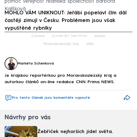
pomoc veřejnost ředitelka společnosti Barbora
Kalíšková.
MOHLO VÁM UNIKNOUT: Jeřábi popelaví čím dál
častěji zimují v Česku. Problémem jsou však
vypuštěné rybníky
Failed to fetch
Ostrava
klimatické podmínky
klokan
Moravskoslezský kraj
útěk
Markéta Schenková
Je krajskou reportérkou pro Moravskoslezský kraj a
autorkou článků on-line redakce CNN Prima NEWS.
Pro tento článek jsou komentáře vypnuté
Návrhy pro vás
Žebříček nejhorších jídel světa.