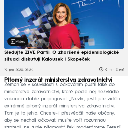
Video
Sledujte ŽIVĚ Partii: O zhoršené epidemiologické
situaci diskutují Kalousek i Skopeček
6 min čtení
19. pro 2020, 07:24
Pitomý inzerát ministerstva zdravotnictví
Zeman se v souvislosti s očkováním pustil také do
ministerstva zdravotnictví, které podle něj nezvládlo
vakcinaci dobře propagovat. „Nevím, jestli jste viděla
extrémně pitomý inzerát ministerstva zdravotnictví.
Tam je ta jehla. Chcete-li přesvědčit naše občany,
aby se nechali očkovat, musíte volit rozumnou
strategii, ne tuhle pitomost,“ řekl moderátorce Terezii