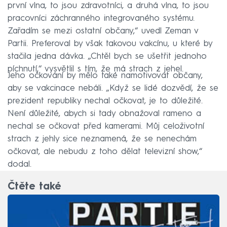
první vlna, to jsou zdravotníci, a druhá vlna, to jsou
pracovníci záchranného integrovaného systému.
Zařadím se mezi ostatní občany,“ uvedl Zeman v
Partii. Preferoval by však takovou vakcínu, u které by
stačila jedna dávka. „Chtěl bych se ušetřit jednoho
píchnutí,“ vysvětlil s tím, že má strach z jehel.
Jeho očkování by mělo také namotivovat občany,
aby se vakcinace nebáli. „Když se lidé dozvědí, že se
prezident republiky nechal očkovat, je to důležité.
Není důležité, abych si tady obnažoval rameno a
nechal se očkovat před kamerami. Můj celoživotní
strach z jehly sice neznamená, že se nenechám
očkovat, ale nebudu z toho dělat televizní show,“
dodal.
Čtěte také