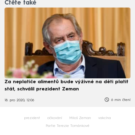
Čtěte také
Za neplatiče alimentů bude výživné na děti platit
stát, schválil prezident Zeman
6 min čtení
18. pro 2020, 12:06
prezident
očkování
Miloš Zeman
vakcína
Partie Terezie Tománkové