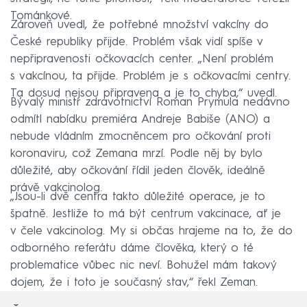
Tománkové.
Zároveň uvedl, že potřebné množství vakcíny do
České republiky přijde. Problém však vidí spíše v
nepřipravenosti očkovacích center. „Není problém
s vakcínou, ta přijde. Problém je s očkovacími centry.
Ta dosud nejsou připravena a je to chyba,“ uvedl.
Bývalý ministr zdravotnictví Roman Prymula nedávno
odmítl nabídku premiéra Andreje Babiše (ANO) a
nebude vládním zmocněncem pro očkování proti
koronaviru, což Zemana mrzí. Podle něj by bylo
důležité, aby očkování řídil jeden člověk, ideálně
právě vakcinolog.
„Jsou-li dvě centra takto důležité operace, je to
špatně. Jestliže to má být centrum vakcinace, ať je
v čele vakcinolog. My si občas hrajeme na to, že do
odborného referátu dáme člověka, který o té
problematice vůbec nic neví. Bohužel mám takový
dojem, že i toto je současný stav,“ řekl Zeman.