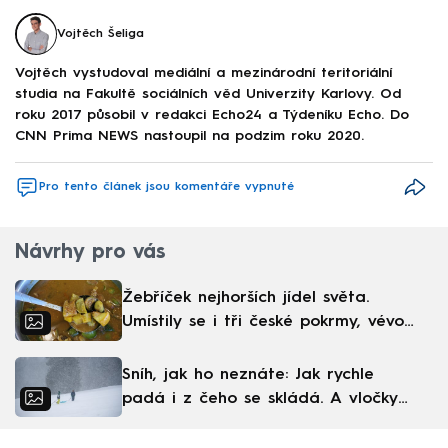
Vojtěch Šeliga
Vojtěch vystudoval mediální a mezinárodní teritoriální
studia na Fakultě sociálních věd Univerzity Karlovy. Od
roku 2017 působil v redakci Echo24 a Týdeníku Echo. Do
CNN Prima NEWS nastoupil na podzim roku 2020.
Pro tento článek jsou komentáře vypnuté
Návrhy pro vás
Žebříček nejhorších jídel světa.
Umístily se i tři české pokrmy, vévodí
skandinávská kuchyně
Sníh, jak ho neznáte: Jak rychle
padá i z čeho se skládá. A vločky
nejsou bílé