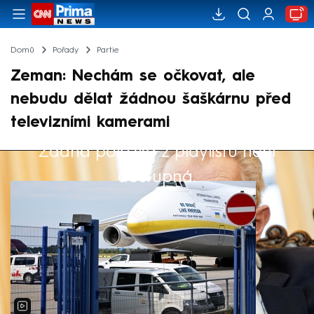
Domů
Pořady
Partie
Zeman: Nechám se očkovat, ale
nebudu dělat žádnou šaškárnu před
televizními kamerami
Žádná položka z playlistu není
Výběr redakce
dostupná.