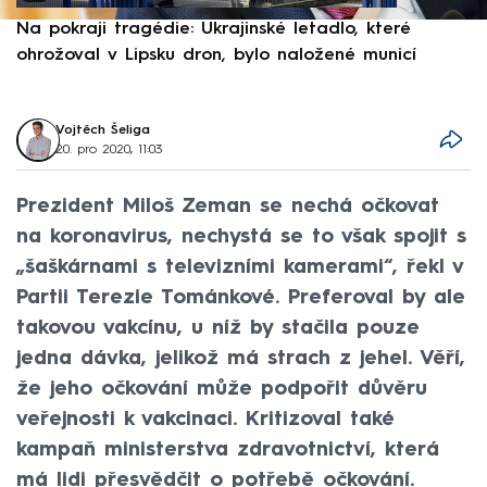
Na pokraji tragédie: Ukrajinské letadlo, které
P
ohrožoval v Lipsku dron, bylo naložené municí
e
Vojtěch Šeliga
20. pro 2020, 11:03
Prezident Miloš Zeman se nechá očkovat
na koronavirus, nechystá se to však spojit s
„šaškárnami s televizními kamerami“, řekl v
Partii Terezie Tománkové. Preferoval by ale
takovou vakcínu, u níž by stačila pouze
jedna dávka, jelikož má strach z jehel. Věří,
že jeho očkování může podpořit důvěru
veřejnosti k vakcinaci. Kritizoval také
kampaň ministerstva zdravotnictví, která
má lidi přesvědčit o potřebě očkování.