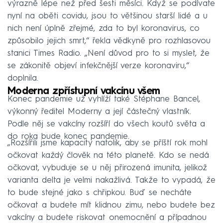
výrazně lépe než před šesti měsíci. Když se podívate
nyní na oběti covidu, jsou to většinou starší lidé a u
nich není úplně zřejmé, zda to byl koronavirus, co
způsobilo jejich smrt,“ řekla vědkyně pro rozhlasovou
stanici Times Radio. „Není důvod pro to si myslet, že
se zákonitě objeví infekčnější verze koronaviru,“
doplnila.
Moderna zpřístupní vakcínu všem
Konec pandemie už vyhlíží také Stéphane Bancel,
výkonný ředitel Moderny a její částečný vlastník.
Podle něj se vakcíny rozšíří do všech koutů světa a
do roka bude konec pandemie.
„Rozšířili jsme kapacity natolik, aby se příští rok mohl
očkovat každý člověk na této planetě. Kdo se nedá
očkovat, vybuduje se u něj přirozená imunita, jelikož
varianta delta je velmi nakažlivá. Takže to vypadá, že
to bude stejné jako s chřipkou. Buď se necháte
očkovat a budete mít klidnou zimu, nebo budete bez
vakcíny a budete riskovat onemocnění a případnou