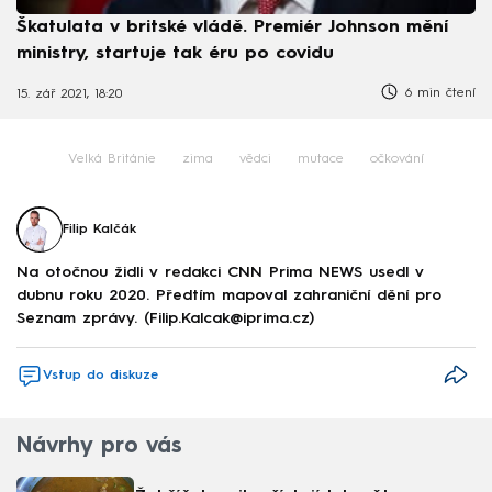
Škatulata v britské vládě. Premiér Johnson mění
ministry, startuje tak éru po covidu
6 min čtení
15. zář 2021, 18:20
Velká Británie
zima
vědci
mutace
očkování
Filip Kalčák
Na otočnou židli v redakci CNN Prima NEWS usedl v
dubnu roku 2020. Předtím mapoval zahraniční dění pro
Seznam zprávy. (Filip.Kalcak@iprima.cz)
Vstup do diskuze
Návrhy pro vás