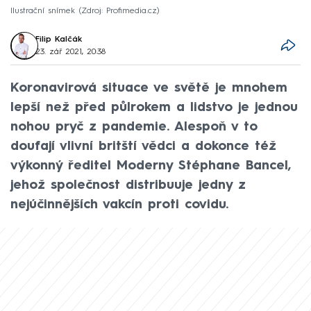
Ilustrační snímek
Zdroj: Profimedia.cz
Filip Kalčák
23. zář 2021, 20:38
Koronavirová situace ve světě je mnohem
lepší než před půlrokem a lidstvo je jednou
nohou pryč z pandemie. Alespoň v to
doufají vlivní britští vědci a dokonce též
výkonný ředitel Moderny Stéphane Bancel,
jehož společnost distribuuje jedny z
nejúčinnějších vakcín proti covidu.