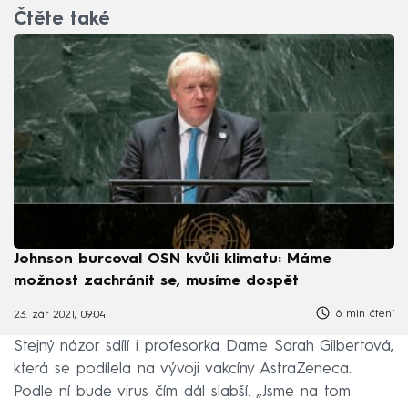
Čtěte také
Johnson burcoval OSN kvůli klimatu: Máme
možnost zachránit se, musíme dospět
6 min čtení
23. zář 2021, 09:04
Stejný názor sdílí i profesorka Dame Sarah Gilbertová,
která se podílela na vývoji vakcíny AstraZeneca.
Podle ní bude virus čím dál slabší. „Jsme na tom