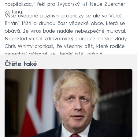
hospitalizaci,“ řekl pro švýcarský list Neue Zuercher
Zeitung.
Výše uvedené pozitivní prognózy se ale ve Velké
Británii tříští o druhou část vědecké obce, která se
obává, že virus bude nadále nebezpečně mutovat.
Například vrchní zdravotnický poradce britské vlády
Chris Whitty prohlásil, že všechny děti, které rodiče
nenechají očkovat, se „téměř jistě“ nakazí.
Čtěte také