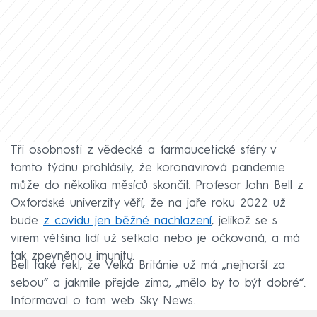
Tři osobnosti z vědecké a farmaucetické sféry v
tomto týdnu prohlásily, že koronavirová pandemie
může do několika měsíců skončit. Profesor John Bell z
Oxfordské univerzity věří, že na jaře roku 2022 už
bude
z covidu jen běžné nachlazení
, jelikož se s
virem většina lidí už setkala nebo je očkovaná, a má
tak zpevněnou imunitu.
Bell také řekl, že Velká Británie už má „nejhorší za
sebou“ a jakmile přejde zima, „mělo by to být dobré“.
Informoval o tom web Sky News.