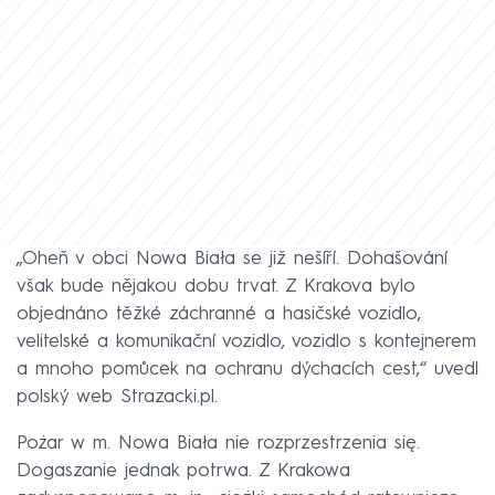
„Oheň v obci Nowa Biała se již nešíří. Dohašování
však bude nějakou dobu trvat. Z Krakova bylo
objednáno těžké záchranné a hasičské vozidlo,
velitelské a komunikační vozidlo, vozidlo s kontejnerem
a mnoho pomůcek na ochranu dýchacích cest,“ uvedl
polský web Strazacki.pl.
Pożar w m. Nowa Biała nie rozprzestrzenia się.
Dogaszanie jednak potrwa. Z Krakowa