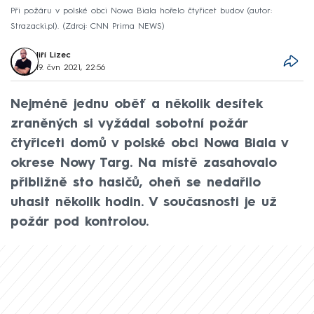
Při požáru v polské obci Nowa Biala hořelo čtyřicet budov (autor:
Strazacki.pl).
Zdroj: CNN Prima NEWS
Jiří Lizec
19. čvn 2021, 22:56
Nejméně jednu oběť a několik desítek
zraněných si vyžádal sobotní požár
čtyřiceti domů v polské obci Nowa Biala v
okrese Nowy Targ. Na místě zasahovalo
přibližně sto hasičů, oheň se nedařilo
uhasit několik hodin. V současnosti je už
požár pod kontrolou.