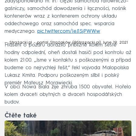
zadysponowano m. in.: ciężki samochód ratowniczo-
gaśniczy, samochód dowodzenia i łączności, nośnik
kontenerów wraz z kontenerem ochrony układu
oddechowego oraz samochód spec. wsparcia
medycznego.
pic.twitter.com/IeJ1SjPWWw
— Strażacki.pl - portal Strażaków (@Strazacki_pl)
June 19, 2021
Hlášení o požáru dorazilo přibližně kolem šesté
hodiny odpolední, oheň dostali hasiči pod kontrolu až
kolem 21:00. „Jsme v kontaktu s poškozenými a případ
budeme co nejrychleji řešit,“ řekl vojvoda Malopolska
Lukasz Kmita. Podporu poškozeným slíbil i polský
premiér Mateusz Morawiecki.
V obci Nowa Biala žije zhruba 1500 obyvatel. Hořelo
kolem dvaceti obytných a dvaceti hospodářských
budov.
Čtěte také