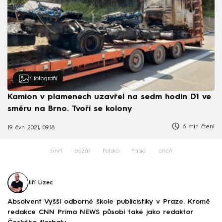
4
fotografií
Kamion v plamenech uzavřel na sedm hodin D1 ve
směru na Brno. Tvoří se kolony
6 min čtení
19. čvn 2021, 09:18
smrt
požár
Polsko
hasiči
oheň
Jiří Lizec
Absolvent Vyšší odborné škole publicistiky v Praze. Kromě
redakce CNN Prima NEWS působí také jako redaktor