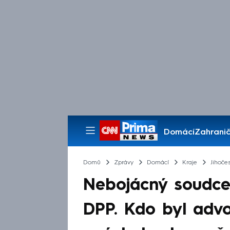
Domácí
Zahranič
Pořady
Domů
Zprávy
Domácí
Kraje
Jihočes
Nebojácný soudce 
DPP. Kdo byl advo