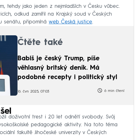
m, tehdy jako jeden z nejmladších v Česku vůbec.
icích, odkud zamířil na Krajský soud v Českých
mu senátu, připomíná
web Česká justice
.
Čtěte také
Babiš je český Trump, píše
věhlasný britský deník. Má
podobné recepty i politický styl
6 min čtení
16. čvn 2025, 07:03
šel
il doživotní trest i 20 let odnětí svobody. Svůj
vysokoškolské pedagogické aktivity. Na toto téma
ciální fakultě Jihočeské univerzity v Českých