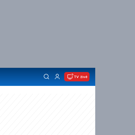
TV živě