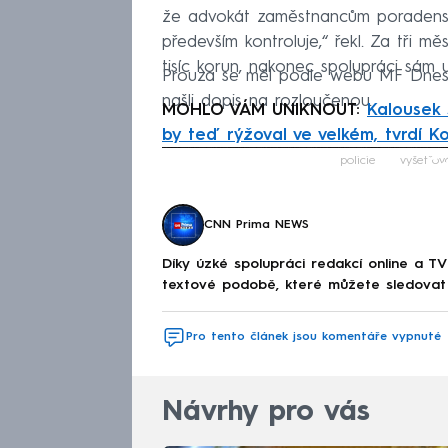
že advokát zaměstnancům poradenstv
především kontroluje,“ řekl. Za tři m
tisíc korun, nakonec spolupráci sám u
Prouza se měl podle webu MF Dne
našli dopis na rozloučenou.
MOHLO VÁM UNIKNOUT:
Kalousek s
by teď rýžoval ve velkém, tvrdí K
Fa
policie
vyšetřov
CNN Prima NEWS
Díky úzké spolupráci redakcí online a TV
textové podobě, které můžete sledovat v
Pro tento článek jsou komentáře vypnuté
Návrhy pro vás