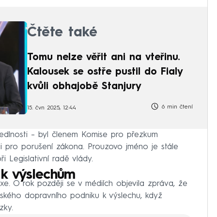
Čtěte také
Tomu nelze věřit ani na vteřinu.
Kalousek se ostře pustil do Fialy
kvůli obhajobě Stanjury
6 min čtení
15. čvn 2025, 12:44
vedlnosti – byl členem Komise pro přezkum
ti pro porušení zákona. Prouzovo jméno je stále
ři Legislativní radě vlády.
 k výslechům
e. O rok později se v médiích objevila zpráva, že
kého dopravního podniku k výslechu, když
zky.