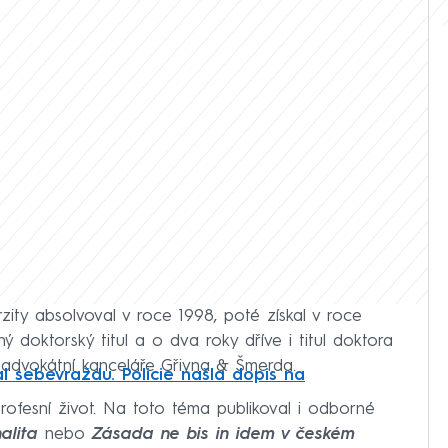
zity absolvoval v roce 1998, poté získal v roce
ý doktorský titul a o dva roky dříve i titul doktora
advokátní kanceláře Gřivna & Šmerda.
 sebevraždu. Policie našla dopis na
 profesní život. Na toto téma publikoval i odborné
alita
nebo
Zásada ne bis in idem v českém