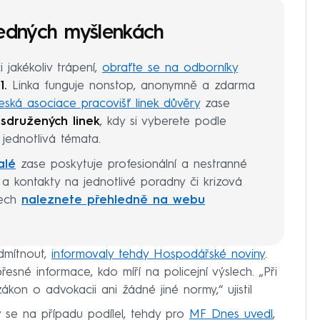
edných myšlenkách
i jakékoliv trápení,
obraťte se na odborníky
1.
Linka funguje nonstop, anonymně a zdarma
eská asociace pracovišť linek důvěry
zase
sdružených linek
, kdy si vyberete podle
jednotlivá témata.
alé
zase poskytuje profesionální a nestranné
y a kontakty na jednotlivé poradny či krizová
tech
naleznete přehledně na webu
dmítnout,
informovaly tehdy Hospodářské noviny
.
né informace, kdo míří na policejní výslech. „Při
kon o advokacii ani žádné jiné normy,“ ujistil
ý se na případu podílel, tehdy pro
MF Dnes uvedl
,