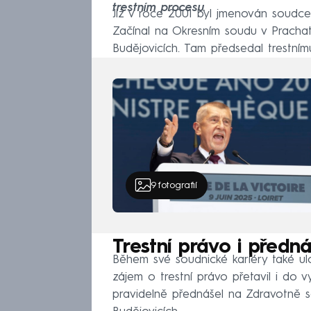
trestním procesu.
Již v roce 2001 byl jmenován soudce
Začínal na Okresním soudu v Prachat
Budějovicích. Tam předsedal trestní
9
fotografií
Trestní právo i předná
Během své soudnické kariéry také ulož
zájem o trestní právo přetavil i do 
pravidelně přednášel na Zdravotně so