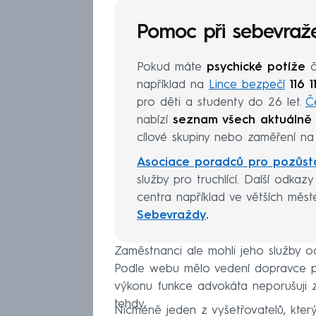
Pomoc při sebevraž
Pokud máte
psychické potíže
č
například na
Lince bezpečí
116 11
pro děti a studenty do 26 let.
Č
nabízí
seznam všech aktuálně 
cílové skupiny nebo zaměření na 
Asociace poradců pro pozůst
služby pro truchlící. Další odkaz
centra například ve větších měs
Sebevraždy
.
Zaměstnanci ale mohli jeho služby o
Podle webu mělo vedení dopravce přes
výkonu funkce advokáta neporušuji zá
tehdy.
Nicméně jeden z vyšetřovatelů, kter