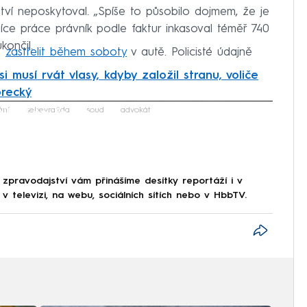
í neposkytoval. „Spíše to působilo dojmem, že je
ěsíce práce právník podle faktur inkasoval téměř 740
končil.
s
zastřelit během soboty
v autě. Policisté údajně
i musí rvát vlasy, kdyby založil stranu, voliče
orecký
iled to fetch
ání
sebevražda
soud
advokát
 zpravodajství vám přinášíme desítky reportáží i v
 televizi, na webu, sociálních sítích nebo v HbbTV.