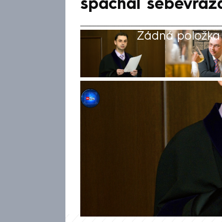
spáchal sebevraž
Žádná položka z
CNN Prima NEWS
16. čvn 2025, 17:30
Advokát Daniel Prouza, který 
bohatou kariéru v oblasti just
nejmladších soudců v Česku a 
Působil i v akademické sféře č
2013 se dostal do hledáčku mé
dopravním podnikem během vy