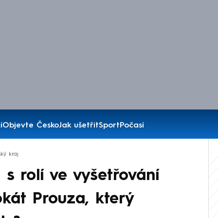
í
Objevte Česko
Jak ušetřit
Sport
Počasí
ký kraj
s rolí ve vyšetřování
kát Prouza, který