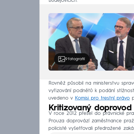
Budějovicích.
9
fotografií
Rovněž působil na ministerstvu spra
vyřizování podnětů k podání stížnos
uvedeno v
Komisi pro trestní právo
p
Kritizovaný doprovod
V roce 2012 přešel do právnické prax
Prouza doprovází zaměstnance pražs
policisté vyšetřovali předražené zaká