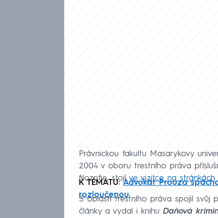
Právnickou fakultu Masarykovy univer
2004 v oboru trestního práva příslušn
filozofie, stojí
ve vizitce na stránkách
K TÉMATU:
Advokát Prouza spáchal
rozloučenou
S oblastí trestního práva spojil svůj
články a vydal i knihu
Daňová krimin