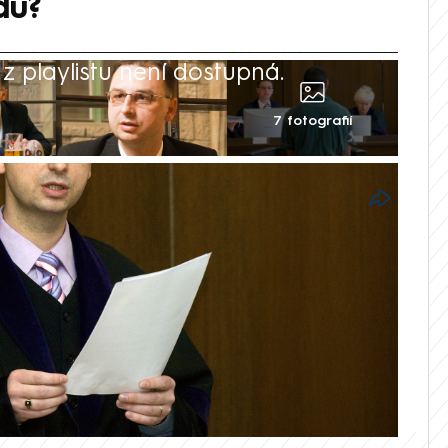
du?
 playlistu není dostupná.
7 fotografií
si v sobotu sáhl na život, měl za sebou
ice – v roce 2001 se stal jedním z
neváhal ukládat ani výjimečné tresty.
i na ministerstvu spravedlnosti. V roce
dií kvůli sporné spolupráci s pražským
šetřování předražených zakázek.