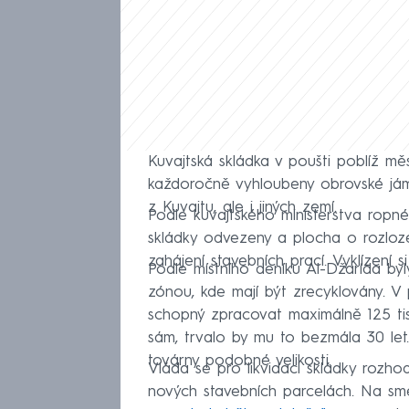
Kuvajtská skládka v poušti poblíž mě
každoročně vyhloubeny obrovské jám
z Kuvajtu, ale i jiných zemí.
Podle kuvajtského ministerstva ropn
skládky odvezeny a plocha o rozloze
zahájení stavebních prací. Vyklízení 
Podle místního deníku Al-Džarída b
zónou, kde mají být zrecyklovány. V 
schopný zpracovat maximálně 125 tis
sám, trvalo by mu to bezmála 30 let
továrny podobné velikosti.
Vláda se pro likvidaci skládky rozh
nových stavebních parcelách. Na sm