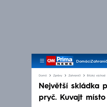
Domácí
Zahranič
Pořady
Domů
Zprávy
Zahraničí
Blízký východ
Největší skládka 
pryč. Kuvajt míst