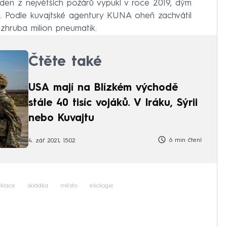
eden z největších požárů vypukl v roce 2019, dým
mků. Podle kuvajtské agentury KUNA oheň zachvátil
 zhruba milion pneumatik.
Čtěte také
USA mají na Blízkém východě
stále 40 tisíc vojáků. V Iráku, Sýrii
nebo Kuvajtu
6 min čtení
4. zář 2021, 15:02
yklace
skládka
město
ekologie