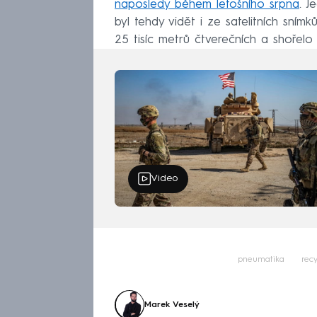
naposledy během letošního srpna
. J
byl tehdy vidět i ze satelitních sní
25 tisíc metrů čtverečních a shořelo
Video
pneumatika
rec
Marek Veselý