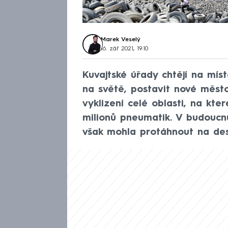
Marek Veselý
16. zář 2021, 19:10
Kuvajtské úřady chtějí na mís
na světě, postavit nové město
vyklizení celé oblasti, na kt
milionů pneumatik. V budoucnu
však mohla protáhnout na desí