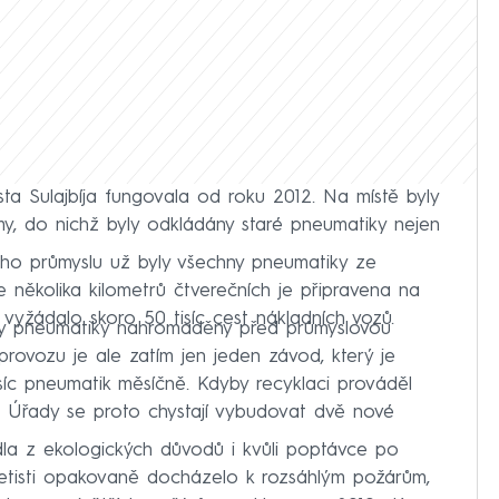
sta Sulajbíja fungovala od roku 2012. Na místě byly
y, do nichž byly odkládány staré pneumatiky nejen
ého průmyslu už byly všechny pneumatiky ze
 několika kilometrů čtverečních je připravena na
si vyžádalo skoro 50 tisíc cest nákladních vozů.
yly pneumatiky nahromaděny před průmyslovou
provozu je ale zatím jen jeden závod, který je
íc pneumatik měsíčně. Kdyby recyklaci prováděl
. Úřady se proto chystají vybudovat dvě nové
odla z ekologických důvodů i kvůli poptávce po
etisti opakovaně docházelo k rozsáhlým požárům,