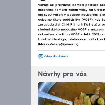
Věnuje se převážně domácí politické scé
akcentuje témata kolem války na Ukraj
ani svou vášeň v podobě houbaření. Stu
odborné škole publicistiky (VOŠP), kde ta
zpravodajství CNN Prima NEWS začal pra
studentského magazínu VOŠP s názvem 
dokončení studií na VOŠP v létě 2021 n
totalitní ideologie, přehnanou politickou 
(Marek.Vesely@iprima.cz)
Vstup do diskuze
Návrhy pro vás