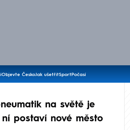
í
Objevte Česko
Jak ušetřit
Sport
Počasí
pneumatik na světě je
o ní postaví nové město