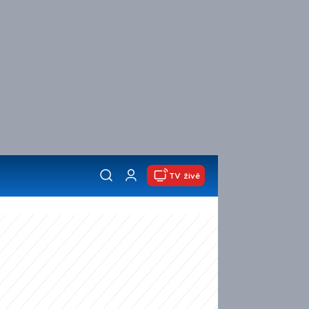
TV živě