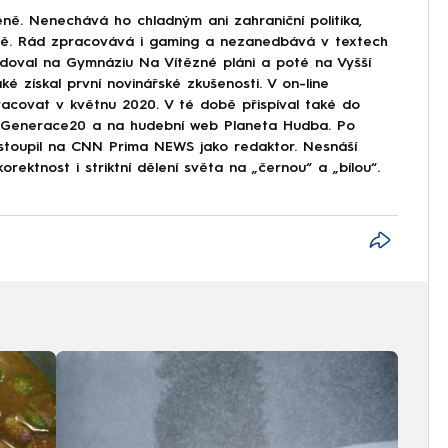
ně. Nenechává ho chladným ani zahraniční politika,
ině. Rád zpracovává i gaming a nezanedbává v textech
doval na Gymnáziu Na Vítězné pláni a poté na Vyšší
ké získal první novinářské zkušenosti. V on-line
covat v květnu 2020. V té době přispíval také do
Generace20 a na hudební web Planeta Hudba. Po
astoupil na CNN Prima NEWS jako redaktor. Nesnáší
korektnost i striktní dělení světa na „černou“ a „bílou“.