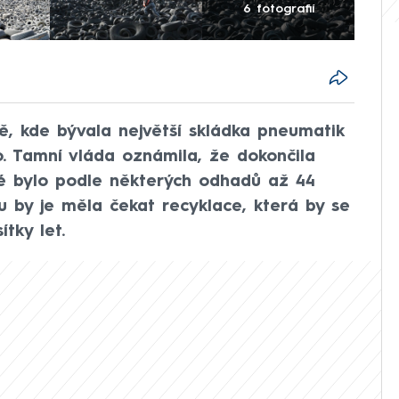
6 fotografií
tě, kde bývala největší skládka pneumatik
. Tamní vláda oznámila, že dokončila
eré bylo podle některých odhadů až 44
 by je měla čekat recyklace, která by se
tky let.