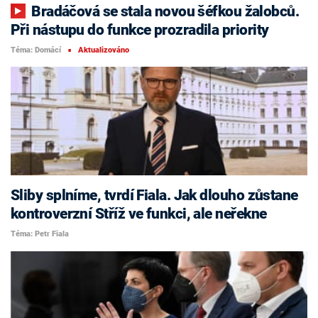
Bradáčová se stala novou šéfkou žalobců.
Při nástupu do funkce prozradila priority
Téma: Domácí
Aktualizováno
■
Sliby splníme, tvrdí Fiala. Jak dlouho zůstane
kontroverzní Stříž ve funkci, ale neřekne
Téma: Petr Fiala