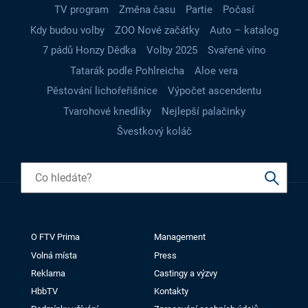
TV program
Změna času
Partie
Počasí
Kdy budou volby
ZOO Nové začátky
Auto – katalog
7 pádů Honzy Dědka
Volby 2025
Svařené víno
Tatarák podle Pohlreicha
Aloe vera
Pěstování lichořeřišnice
Výpočet ascendentu
Tvarohové knedlíky
Nejlepší palačinky
Švestkový koláč
O FTV Prima
Management
Volná místa
Press
Reklama
Castingy a výzvy
HbbTV
Kontakty