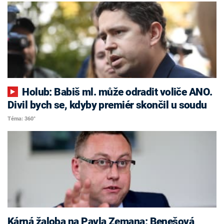
Holub: Babiš ml. může odradit voliče ANO.
Divil bych se, kdyby premiér skončil u soudu
Téma: 360°
Kárná žaloba na Pavla Zemana: Benešová