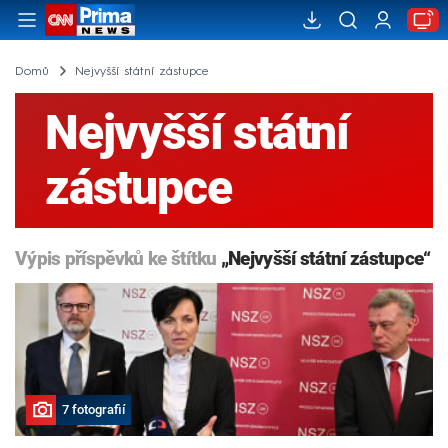
Domů
Nejvyšší státní zástupce
Nejvyšší státní
zástupce
Výpis příspěvků ke štítku
„Nejvyšší státní zástupce“
7 fotografií