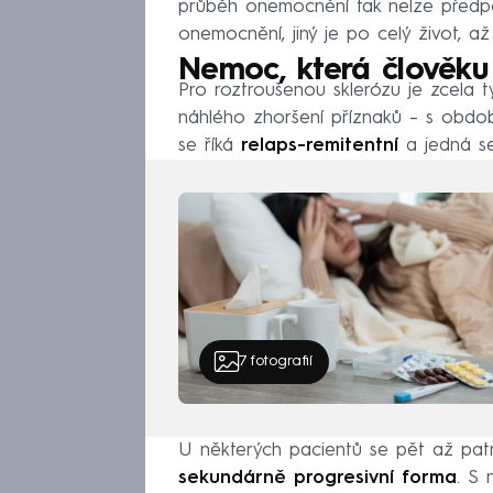
průběh onemocnění tak nelze předp
onemocnění, jiný je po celý život, až
Nemoc, která člověku
Pro roztroušenou sklerózu je zcela 
náhlého zhoršení příznaků – s obd
se říká
relaps-remitentní
a jedná s
7
fotografií
U některých pacientů se pět až pat
sekundárně progresivní forma
. S 