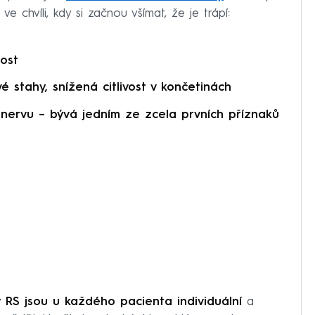
e chvíli, kdy si začnou všímat, že je trápí:
ost
é stahy, snížená citlivost v končetinách
 nervu – bývá jedním ze zcela prvních příznaků
y RS jsou u každého pacienta individuální
a