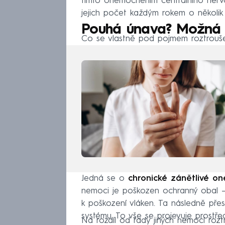
tímto onemocněním centrálního ner
jejich počet každým rokem o několik 
Pouhá únava? Možná 
Co se vlastně pod pojmem roztrouše
Jedná se o
chronické zánětlivé o
nemoci je poškozen ochranný obal – 
k poškození vláken. Ta následně přes
systému. To vše se projevuje prostře
Na rozdíl od řady jiných nemocí roz