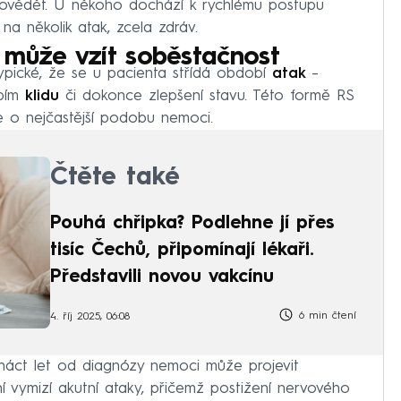
ovědět. U někoho dochází k rychlému postupu
 na několik atak, zcela zdráv.
 může vzít soběstačnost
typické, že se u pacienta střídá období
atak
–
obím
klidu
či dokonce zlepšení stavu. Této formě RS
e o nejčastější podobu nemoci.
Čtěte také
Pouhá chřipka? Podlehne jí přes
tisíc Čechů, připomínají lékaři.
Představili novou vakcínu
6 min čtení
4. říj 2025, 06:08
náct let od diagnózy nemoci může projevit
ní vymizí akutní ataky, přičemž postižení nervového