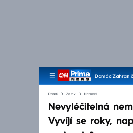
Domácí
Zahranič
Pořady
Domů
Zdraví
Nemoci
Nevyléčitelná nem
Vyvíjí se roky, na