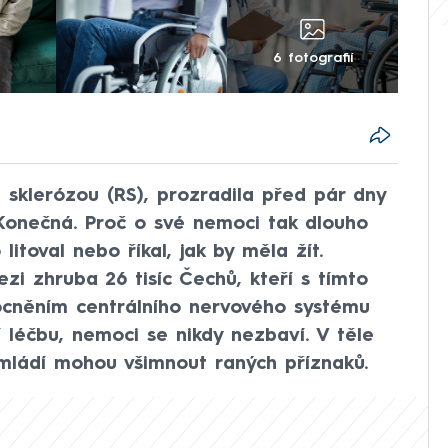
6 fotografií
u sklerózou (RS), prozradila před pár dny
onečná. Proč o své nemoci tak dlouho
litoval nebo říkal, jak by měla žít.
zi zhruba 26 tisíc Čechů, kteří s tímto
cněním centrálního nervového systému
jí léčbu, nemoci se nikdy nezbaví. V těle
 v mládí mohou všimnout raných příznaků.