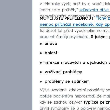
v těle roky vyvíjí, aniž by o sobě d
jedná se o průběh,“
zdůraznila dřív
demyelinizační onemocnění Neurologi
MOHLI JSTE PŘEHLÉDNOUT:
Tichý 
nemoc přichází nečekaně. Kdy zp
Již deset let před vypuknutím nemoci
Fa
procent častěji psychiatra.
S jakými 
únava
bolest
infekce močových a dýchacích 
zažívací problémy
problémy se spánkem
Výše uvedené zdravotní problémy s
obtíže pacientům neprozradí, že mají
kdy se začnou ozývat
typické příz
první symptomy se u poloviny nemo