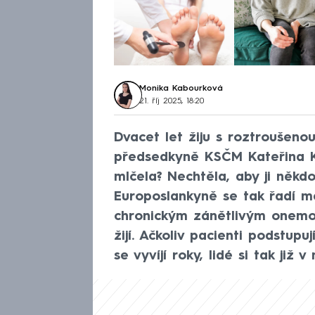
Monika Kabourková
21. říj 2025, 18:20
Dvacet let žiju s roztroušeno
předsedkyně KSČM Kateřina K
mlčela? Nechtěla, aby ji někdo 
Europoslankyně se tak řadí me
chronickým zánětlivým onemo
žijí. Ačkoliv pacienti podstupu
se vyvíjí roky, lidé si tak již