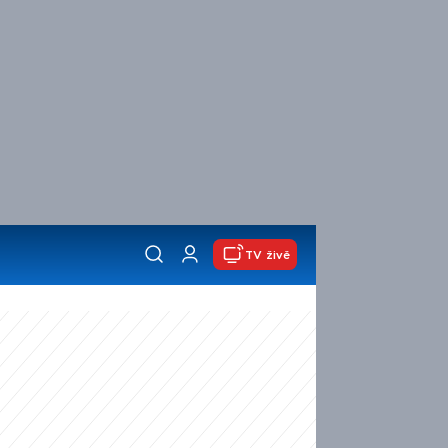
TV živě