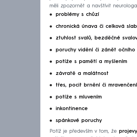
měli zpozornět a navštívit neurologa v
problémy s chůzí
chronická únava či celková slab
ztuhlost svalů, bezděčné svalov
poruchy vidění či zánět očního
potíže s pamětí a myšlením
závratě a malátnost
třes, pocit brnění či mravenčení
potíže s mluvením
inkontinence
spánkové poruchy
Potíž je především v tom, že
projev