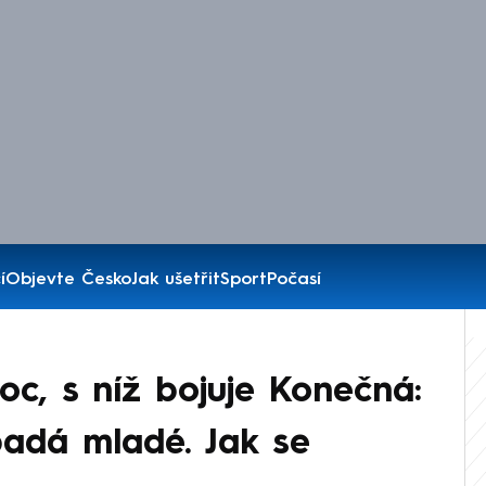
í
Objevte Česko
Jak ušetřit
Sport
Počasí
oc, s níž bojuje Konečná:
padá mladé. Jak se