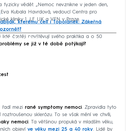
ala fyzicky vědět. „Nemoc nevznikne v jeden den,
e
Eva Kubala Havrdová, vedoucí Centra pro
cké kliniky 1. LF UK a VFN v Praze.
zabiják, kterému čelí i Topolánek: Zákeřná
ozornět?
 lidé častěji navštěvují svého praktika a o 50
iled to fetch
problémy se již v té době potýkají?
cest
e řadí mezi
rané symptomy nemoci
. Zpravidla tyto
 roztroušenou sklerózu. To se však mění ve chvíli,
naky nemoci
. Ta většinou propuká v mladším věku,
cných objeví
ve věku mezi 25 a 40 roky
. Lidé by