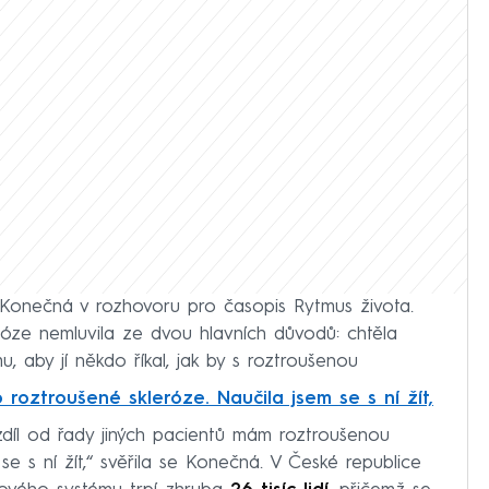
 Konečná v rozhovoru pro časopis Rytmus života.
nóze nemluvila ze dvou hlavních důvodů: chtěla
mu, aby jí někdo říkal, jak by s roztroušenou
roztroušené skleróze. Naučila jsem se s ní žít,
zdíl od řady jiných pacientů mám roztroušenou
 se s ní žít,“ svěřila se Konečná. V České republice