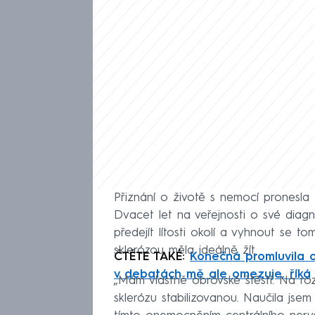
Přiznání o životě s nemocí pronesla
Dvacet let na veřejnosti o své diag
předejít lítosti okolí a vyhnout se to
sklerózou měla ideálně žít.
ČTĚTE TAKÉ:
Konečná promluvila o 
v debatách mě ale omezuje, říká
„Mám vlastně obrovské štěstí. Na ro
sklerózu stabilizovanou. Naučila jsem