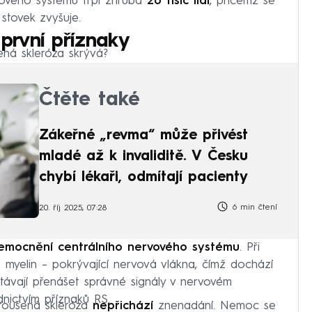
vového systému trpí zhruba
26 tisíc lidí
, přičemž se
stovek zvyšuje.
první příznaky
ná skleróza skrývá?
Čtěte také
Zákeřné „revma“ může přivést
mladé až k invaliditě. V Česku
chybí lékaři, odmítají pacienty
6 min čtení
20. říj 2025, 07:28
nemocnění centrálního nervového systému
. Při
myelin – pokrývající nervová vlákna, čímž dochází
távají přenášet správné signály v nervovém
dnictvím příznaků RS.
troušená skleróza
nepřichází
znenadání. Nemoc se