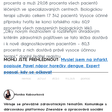
procenta a muži 29,08 procenta všech pacientů
léčených ve specializovaných centrech. Biologickou
terapii užívalo celkem 17 342 pacientů. Vysoce účinné
přípravky tvořily ke konci loňského roku 60,9
procenta všech nasazených biologických léků.
„Díky novým možnostem a rozšířeným úhradovým
kritériím zdravotních pojišťoven se tato léčba dostává
i k nově diagnostikovaným pacientům – 80,3
procenta z nich dostává právě vysoce účinnou
terapii,“ doplnil ředitel registru.
MOHLI JSTE PŘEHLÉDNOUT:
Myslel jsem na infarkt,
popisuje Pavel nápor horečky dengue. Expert
popsal, kdy se očkovat
Failed to fetch
nemoc
zdraví
léčba
mozek
pomoc
Monika Kabourková
Věnuje se převážně zdravotnickým tématům. Komunikuje s
dárcovskou platformou Znesnáze a zpracovává sociální