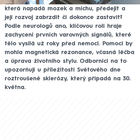
kterou nelze vyléčit. Šlo by však chorobě,
která napadá mozek a míchu, předejít a
její rozvoj zabrzdit či dokonce zastavit?
Podle neurologů ano, klíčovou roli hraje
zachycení prvních varovných signálů, které
tělo vysílá už roky před nemocí. Pomoci by
mohla magnetická rezonance, včasná léčba
a úprava životního stylu. Odborníci na to
upozorňují u příležitosti Světového dne
roztroušené sklerózy, který připadá na 30.
května.