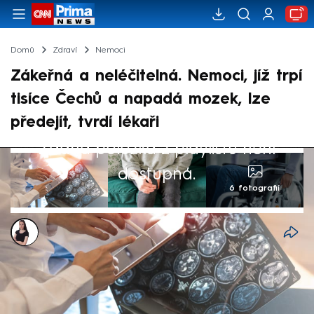
Domů
Zdraví
Nemoci
Zákeřná a neléčitelná. Nemoci, jíž trpí
tisíce Čechů a napadá mozek, lze
předejít, tvrdí lékaři
Žádná položka z playlistu není
dostupná.
6 fotografií
Monika Kabourková
2. čvn 2025, 05:57
V České republice trpí více než 26 tisíc lidí
roztroušenou sklerózou (RS), nemocí,