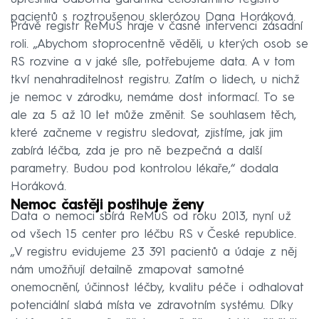
pacientů s roztroušenou sklerózou Dana Horáková.
Právě registr ReMuS hraje v časné intervenci zásadní
roli. „Abychom stoprocentně věděli, u kterých osob se
RS rozvine a v jaké síle, potřebujeme data. A v tom
tkví nenahraditelnost registru. Zatím o lidech, u nichž
je nemoc v zárodku, nemáme dost informací. To se
ale za 5 až 10 let může změnit. Se souhlasem těch,
které začneme v registru sledovat, zjistíme, jak jim
zabírá léčba, zda je pro ně bezpečná a další
parametry. Budou pod kontrolou lékaře,“ dodala
Horáková.
Nemoc častěji postihuje ženy
Data o nemoci sbírá ReMuS od roku 2013, nyní už
od všech 15 center pro léčbu RS v České republice.
„V registru evidujeme 23 391 pacientů a údaje z něj
nám umožňují detailně zmapovat samotné
onemocnění, účinnost léčby, kvalitu péče i odhalovat
potenciální slabá místa ve zdravotním systému. Díky