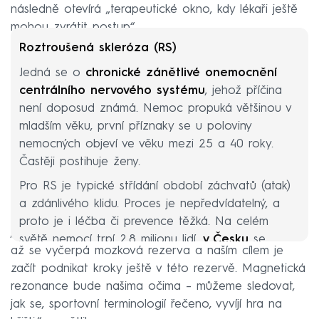
následně otevírá „terapeutické okno, kdy lékaři ještě
mohou zvrátit postup“.
Roztroušená skleróza (RS)
Jedná se o
chronické zánětlivé onemocnění
centrálního nervového systému
, jehož příčina
není doposud známá. Nemoc propuká většinou v
mladším věku, první příznaky se u poloviny
nemocných objeví ve věku mezi 25 a 40 roky.
Častěji postihuje ženy.
Pro RS je typické střídání období záchvatů (atak)
a zdánlivého klidu. Proces je nepředvídatelný, a
proto je i léčba či prevence těžká. Na celém
„Naprosto zásadní je rychlost. Onemocnění se projeví,
světě nemocí trpí 2,8 milionu lidí,
v Česku
se
až se vyčerpá mozková rezerva a naším cílem je
odhaduje počet pacientů na
26 tisíc
. Každý rok
začít podnikat kroky ještě v této rezervě. Magnetická
v Česku přibude 700 až 800 nemocných.
rezonance bude našima očima – můžeme sledovat,
Rizikovými faktory
nemoci jsou kromě genetické
jak se, sportovní terminologií řečeno, vyvíjí hra na
dispozice EB virus (virus Epsteina-Barrové), kouření