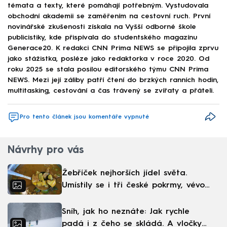
témata a texty, které pomáhají potřebným. Vystudovala
obchodní akademii se zaměřením na cestovní ruch. První
novinářské zkušenosti získala na Vyšší odborné škole
publicistiky, kde přispívala do studentského magazínu
Generace20. K redakci CNN Prima NEWS se připojila zprvu
jako stážistka, posléze jako redaktorka v roce 2020. Od
roku 2025 se stala posilou editorského týmu CNN Prima
NEWS. Mezi její záliby patří čtení do brzkých ranních hodin,
multitasking, cestování a čas trávený se zvířaty a přáteli.
Pro tento článek jsou komentáře vypnuté
Návrhy pro vás
Žebříček nejhorších jídel světa.
Umístily se i tři české pokrmy, vévodí
skandinávská kuchyně
Sníh, jak ho neznáte: Jak rychle
padá i z čeho se skládá. A vločky