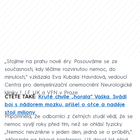
„Stojíme na prahu nové éry. Posouváme se ze
současnosti, kdy léčíme rozvinutou nemoc, do
minulosti,“ vzkázala Eva Kubala Havrdová, vedoucí
Centra pro demyelinizační onemocnění Neurologické
kliniky 1. LF UK a VFN v Praze.
ČTĚTE TAKÉ:
Kruté chvíle „horala“ Vaška. Svádí
boj s nádorem mozku, přišel o otce a naděje
stojí miliony
Připomněla, že odborníci z četných studií vědí, že se
nemoc vyvíjí roky před tím, než se ohlásí fyzicky.
„Nemoc nevznikne v jeden den, jedná se o průběh,“