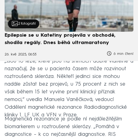
2
fotografií
Epilepsie se u Kateřiny projevila v obchodě,
shodila regály. Dnes běhá ultramaratony
6 min čtení
26. kvě 2025, 06:53
„Jsou to léze, které jsou na snímcích dobře viditelné a
naznačují, že se u pacienta časem může rozvinout
roztroušená skleróza. Někteří jedinci sice mohou
nadále zůstat bez projevů, u 75 procent z nich se
však během 15 let vyvine první klinický příznak
nemoci,“ uvedla Manuela Vaněčková, vedoucí
Oddělení magnetické rezonance Radiodiagnostické
kliniky 1. LF UK a VFN v Praze.
Magnetická rezonance je podle ní nejdůležitějším
biomarkerem u roztroušené sklerózy. „Pomáhá v
diagnostice – k co nejčasnější diagnostice. RIS