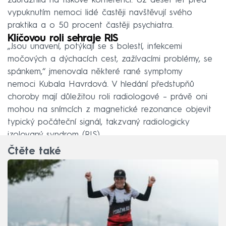
zdůraznila na tiskové konferenci. Už deset let před
vypuknutím nemoci lidé častěji navštěvují svého
praktika a o 50 procent častěji psychiatra.
Klíčovou roli sehraje RIS
„Jsou unavení, potýkají se s bolestí, infekcemi
močových a dýchacích cest, zažívacími problémy, se
spánkem,“ jmenovala některé rané symptomy
nemoci Kubala Havrdová. V hledání předstupňů
choroby mají důležitou roli radiologové – právě oni
mohou na snímcích z magnetické rezonance objevit
typický počáteční signál, takzvaný radiologicky
izolovaný syndrom (RIS).
Čtěte také