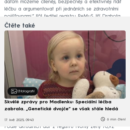
datům můžeme cíleněji, bezpečněji a efektivněji řídit
léčbu a argumentovat při jednáních se zdravotními
pojišťovnami,“ líčil ředitel registru ReMuS Jiří Drahota.
Čtěte také
13
fotografií
Skvělé zprávy pro Madlenku: Speciální léčba
zabrala. „Genetické dvojče“ se však stále hledá
6 min čtení
17. kvě 2025, 09:40
Podle aktuálních dat z registru tvořily ženy 70,92