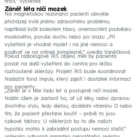
hřišti,“ vysvětlila.
a nedostatek vitaminu D.
Zánět léta ničí mozek
Na magnetickou rezonanci pacienti obvykle
přicházejí kvůli jinému zdravotnímu problému,
například kvůli bolestem hlavy, onemocnění podvěsku
mozkového, poruše sluchu nebo po úrazu. „Při
vyšetření je vhodné myslet i na jiné nemoci a
podívat se na snímek komplexně,“ uvedla Vaněčková.
Pokud radiologové RIS objeví, měli by pacienta
poslat na další vyšetření do centra pro léčbu
roztroušené sklerózy. Projekt RIS bude koordinovat
Nadační fond Impuls, který zajistí i dostatek informací
pro pacienty.
„Zánět je v těle řadu let a postupně ničí mozek.
Naším cílem je zastavit ho, ať už léky, nebo úpravou
životního stylu, tedy dietou, dodáním vitaminu D nebo
tím, že pacient přestane kouřit – právě to jsou
rizikové faktory. U některých by to dle našich
hypotéz mohlo k zabrzdění postupu nemoci stačit,“
upřesnila odborná garantka celostátního registru