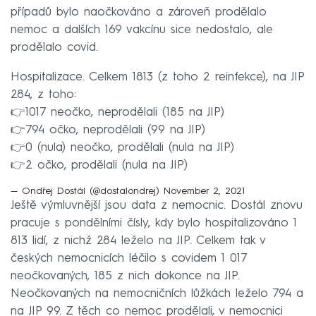
případů bylo naočkováno a zároveň prodělalo
nemoc a dalších 169 vakcínu sice nedostalo, ale
prodělalo covid.
Hospitalizace. Celkem 1813 (z toho 2 reinfekce), na JIP
284, z toho:
👉1017 neočko, neprodělali (185 na JIP)
👉794 očko, neprodělali (99 na JIP)
👉0 (nula) neočko, prodělali (nula na JIP)
👉2 očko, prodělali (nula na JIP)
— Ondřej Dostál (@dostalondrej)
November 2, 2021
Ještě výmluvnější jsou data z nemocnic. Dostál znovu
pracuje s pondělními čísly, kdy bylo hospitalizováno 1
813 lidí, z nichž 284 leželo na JIP. Celkem tak v
českých nemocnicích léčilo s covidem 1 017
neočkovaných, 185 z nich dokonce na JIP.
Neočkovaných na nemocničních lůžkách leželo 794 a
na JIP 99. Z těch co nemoc prodělali, v nemocnici