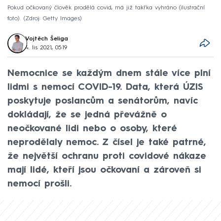
Pokud očkovaný člověk prodělá covid, má již takřka vyhráno (ilustrační
foto).
Zdroj: Getty Images
Vojtěch Šeliga
4. lis 2021, 05:19
Nemocnice se každým dnem stále více plní
lidmi s nemocí COVID-19. Data, která ÚZIS
poskytuje poslancům a senátorům, navíc
dokládají, že se jedná převážně o
neočkované lidi nebo o osoby, které
neprodělaly nemoc. Z čísel je také patrné,
že největší ochranu proti covidové nákaze
mají lidé, kteří jsou očkovaní a zároveň si
nemocí prošli.