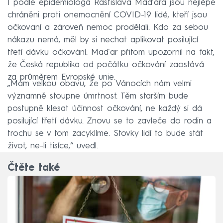
I podle epidemiologa Rastislava Maďara jsou nejlépe
chráněni proti onemocnění COVID-19 lidé, kteří jsou
očkovaní a zároveň nemoc prodělali. Kdo za sebou
nákazu nemá, měl by si nechat aplikovat posilující
třetí dávku očkování. Maďar přitom upozornil na fakt,
že Česká republika od počátku očkování zaostává
za průměrem Evropské unie.
„Mám velkou obavu, že po Vánocích nám velmi
významně stoupne úmrtnost. Těm starším bude
postupně klesat účinnost očkování, ne každý si dá
posilující třetí dávku. Znovu se to zavleče do rodin a
trochu se v tom zacyklíme. Stovky lidí to bude stát
život, ne-li tisíce,“ uvedl.
Čtěte také