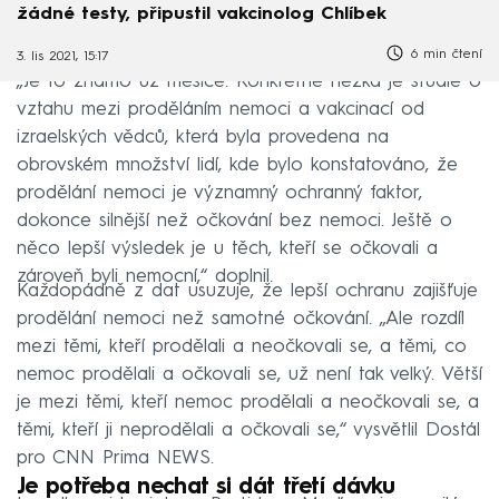
žádné testy, připustil vakcinolog Chlíbek
6 min čtení
3. lis 2021, 15:17
„Je to známo už měsíce. Konkrétně hezká je studie o
vztahu mezi proděláním nemoci a vakcinací od
izraelských vědců, která byla provedena na
obrovském množství lidí, kde bylo konstatováno, že
prodělání nemoci je významný ochranný faktor,
dokonce silnější než očkování bez nemoci. Ještě o
něco lepší výsledek je u těch, kteří se očkovali a
zároveň byli nemocní,“ doplnil.
Každopádně z dat usuzuje, že lepší ochranu zajišťuje
prodělání nemoci než samotné očkování. „Ale rozdíl
mezi těmi, kteří prodělali a neočkovali se, a těmi, co
nemoc prodělali a očkovali se, už není tak velký. Větší
je mezi těmi, kteří nemoc prodělali a neočkovali se, a
těmi, kteří ji neprodělali a očkovali se,“ vysvětlil Dostál
pro CNN Prima NEWS.
Je potřeba nechat si dát třetí dávku