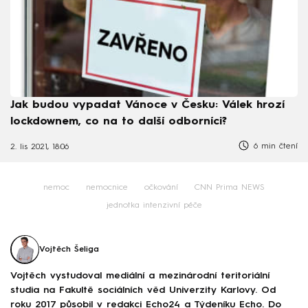
Jak budou vypadat Vánoce v Česku: Válek hrozí
lockdownem, co na to další odborníci?
6 min čtení
2. lis 2021, 18:06
nemoc
nemocnice
očkování
CNN Prima NEWS
jednotka intenzivní péče
Vojtěch Šeliga
Vojtěch vystudoval mediální a mezinárodní teritoriální
studia na Fakultě sociálních věd Univerzity Karlovy. Od
roku 2017 působil v redakci Echo24 a Týdeníku Echo. Do