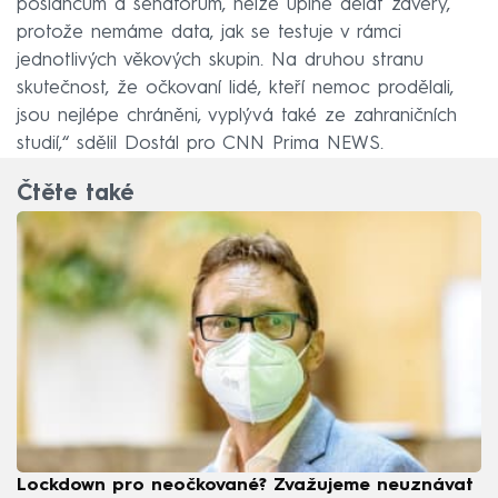
poslancům a senátorům, nelze úplně dělat závěry,
protože nemáme data, jak se testuje v rámci
jednotlivých věkových skupin. Na druhou stranu
skutečnost, že očkovaní lidé, kteří nemoc prodělali,
jsou nejlépe chráněni, vyplývá také ze zahraničních
studií,“ sdělil Dostál pro CNN Prima NEWS.
Čtěte také
Lockdown pro neočkované? Zvažujeme neuznávat