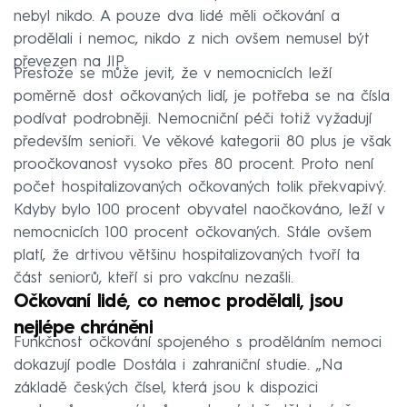
nebyl nikdo. A pouze dva lidé měli očkování a
prodělali i nemoc, nikdo z nich ovšem nemusel být
převezen na JIP.
Přestože se může jevit, že v nemocnicích leží
poměrně dost očkovaných lidí, je potřeba se na čísla
podívat podrobněji. Nemocniční péči totiž vyžadují
především senioři. Ve věkové kategorii 80 plus je však
proočkovanost vysoko přes 80 procent. Proto není
počet hospitalizovaných očkovaných tolik překvapivý.
Kdyby bylo 100 procent obyvatel naočkováno, leží v
nemocnicích 100 procent očkovaných. Stále ovšem
platí, že drtivou většinu hospitalizovaných tvoří ta
část seniorů, kteří si pro vakcínu nezašli.
Očkovaní lidé, co nemoc prodělali, jsou
nejlépe chráněni
Funkčnost očkování spojeného s proděláním nemoci
dokazují podle Dostála i zahraniční studie. „Na
základě českých čísel, která jsou k dispozici