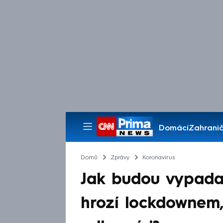
Domácí
Zahranič
Pořady
Domů
Zprávy
Koronavirus
Jak budou vypada
hrozí lockdownem,