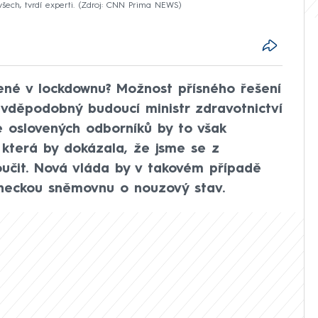
ech, tvrdí experti.
Zdroj: CNN Prima NEWS
ené v lockdownu? Možnost přísného řešení
ravděpodobný budoucí ministr zdravotnictví
le oslovených odborníků by to však
která by dokázala, že jsme se z
oučit. Nová vláda by v takovém případě
neckou sněmovnu o nouzový stav.