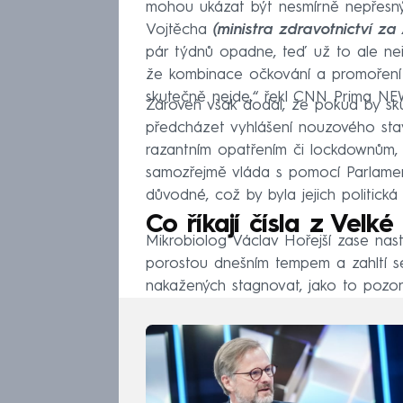
mohou ukázat být nesmírně nepřesným
Vojtěcha
(ministra zdravotnictví z
pár týdnů opadne, teď už to ale neřík
že kombinace očkování a promoření d
skutečně nejde,“ řekl CNN Prima NE
Zároveň však dodal, že pokud by sk
předcházet vyhlášení nouzového stav
razantním opatřením či lockdownům, 
samozřejmě vláda s pomocí Parlamentu
důvodné, což by byla jejich politická
Co říkají čísla z Velké
Mikrobiolog Václav Hořejší zase nas
porostou dnešním tempem a zahltí 
nakažených stagnovat, jako to pozor