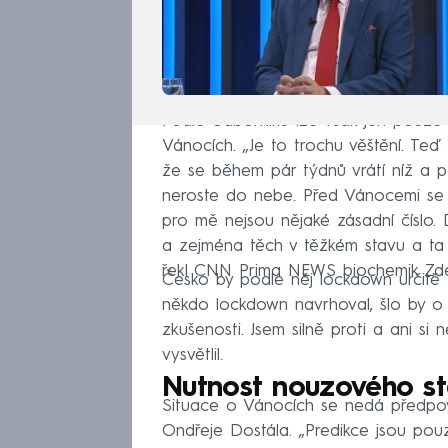
Podle odborníků lze však jen pouze 
Vánocích. „Je to trochu věštění. Teď
že se během pár týdnů vrátí níž a p
neroste do nebe. Před Vánocemi se s
pro mě nejsou nějaké zásadní číslo. D
a zejména těch v těžkém stavu a ta 
řekl CNN Prima NEWS biochemik Zd
Česko by podle něj lockdown určitě 
někdo lockdown navrhoval, šlo by o
zkušenosti. Jsem silně proti a ani si
vysvětlil.
Nutnost nouzového s
Situace o Vánocích se nedá předpov
Ondřeje Dostála. „Predikce jsou pou