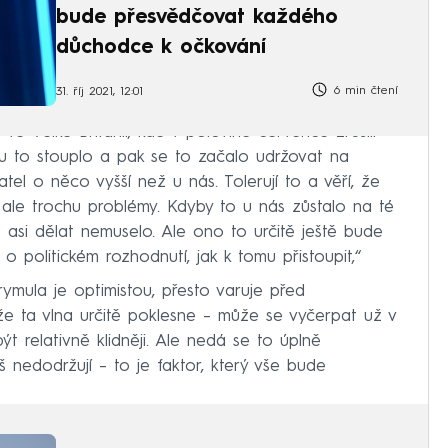
bude přesvědčovat každého
důchodce k očkování
6 min čtení
31. říj 2021, 12:01
e Velké Británii, kde v polovině července zrušili
hu to stouplo a pak se to začalo udržovat na
tel o něco vyšší než u nás. Tolerují to a věří, že
m ale trochu problémy. Kdyby to u nás zůstalo na té
 asi dělat nemuselo. Ale ono to určitě ještě bude
 politickém rozhodnutí, jak k tomu přistoupit,“
rymula je optimistou, přesto varuje před
že ta vlna určitě poklesne – může se vyčerpat už v
t relativně klidněji. Ale nedá se to úplně
iš nedodržují – to je faktor, který vše bude