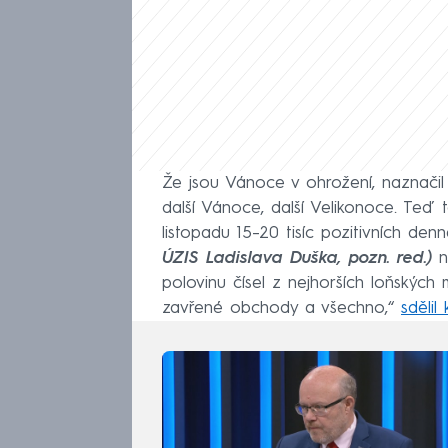
Že jsou Vánoce v ohrožení, naznačil 
další Vánoce, další Velikonoce. Teď
listopadu 15–20 tisíc pozitivních d
ÚZIS Ladislava Duška, pozn. red.)
ne
polovinu čísel z nejhorších loňskýc
zavřené obchody a všechno,“
sdělil