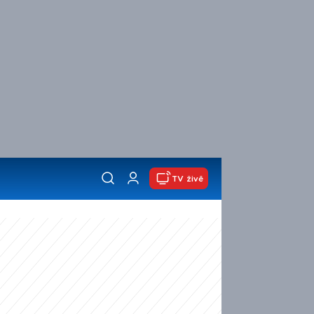
TV živě