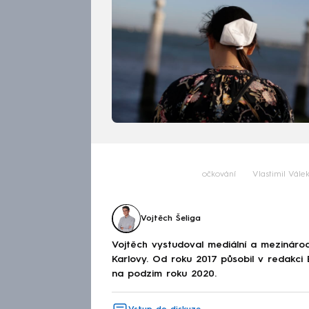
očkování
Vlastimil Vále
Vojtěch Šeliga
Vojtěch vystudoval mediální a mezinárodní
Karlovy. Od roku 2017 působil v redakc
na podzim roku 2020.