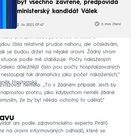
být všechno zavřené, předpovídá
ministerský kandidát Válek
6 min čtení
2. lis 2021, 07:47
těžko předpokládat, jaká bude situace o
 jdou čísla relativně prudce nahoru, ale očekávám,
ak se budou držet na nějaké úrovni. Žádný strom
ituace podle mě stabilizuje. Počty nakažených
aleko důležitější číslo jsou počty hospitalizovaných
nestoupají tak dramaticky jako počet nakažených,“
eněk Hostomský.
zvažovat nemělo. „To v žádném případě. Jestli by
 naprostou prohru, jako kdybychom neměli žádné
 nemyslím, že by byl někdo ochotný to udělat,“
tavu
ídat ani podle zdravotnického experta Pirátů
ze na úrovni informovaných odhadů, které se