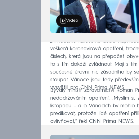
Video
„K něčemu takovému došlo například v
veškerá koronavirová opatření, troc
číslech, která jsou na přepočet obyva
to s tím dokáží zvládnout. Mají s tí
současné úrovni, nic zásadního by se
stoupat. Vánoce jsou tedy především o
vysvětlil pro CNN Prima NEWS.
Bývalý ministr zdravotnictví Roman P
nedodržováním opatření. „Myslím si, 
listopadu – a o Vánocích by mohlo bý
predikovat, protože lidé opatření příl
ovlivňovat,“ řekl CNN Prima NEWS.