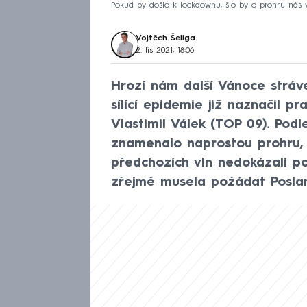
Pokud by došlo k lockdownu, šlo by o prohru nás vš
Vojtěch Šeliga
2. lis 2021, 18:06
Hrozí nám další Vánoce stráv
sílící epidemie již naznačil p
Vlastimil Válek (TOP 09). Pod
znamenalo naprostou prohru, 
předchozích vln nedokázali p
zřejmě musela požádat Posla