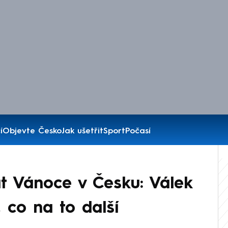
í
Objevte Česko
Jak ušetřit
Sport
Počasí
t Vánoce v Česku: Válek
 co na to další