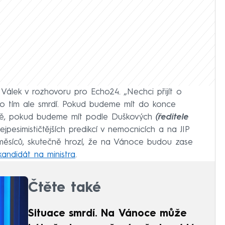
Válek v rozhovoru pro Echo24. „Nechci přijít o
 to tím ale smrdí. Pokud budeme mít do konce
enně, pokud budeme mít podle Duškových
(ředitele
jpesimističtějších predikcí v nemocnicích a na JIP
h měsíců, skutečně hrozí, že na Vánoce budou zase
 kandidát na ministra
.
Čtěte také
Situace smrdí. Na Vánoce může