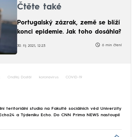
Čtěte také
Portugalský zázrak, země se blíží
konci epidemie. Jak toho dosáhla?
6 min čtení
30. říj 2021, 12:23
k
Ondřej Dostál
koronavirus
COVID-19
 teritoriální studia na Fakultě sociálních věd Univerzity
i Echo24 a Týdeníku Echo. Do CNN Prima NEWS nastoupil