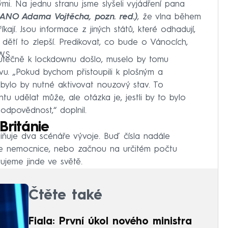
i. Na jednu stranu jsme slyšeli vyjádření pana
a ANO Adama Vojtěcha, pozn. red.)
, že vlna během
ají. Jsou informace z jiných států, které odhadují,
ětí to zlepší. Predikovat, co bude o Vánocích,
WS.
utečně k lockdownu došlo, muselo by tomu
u. „Pokud bychom přistoupili k plošným a
bylo by nutné aktivovat nouzový stav. To
 udělat může, ale otázka je, jestli by to bylo
 odpovědnost,“ doplnil.
 Británie
tiňuje dva scénáře vývoje. Buď čísla nadále
se nemocnice, nebo začnou na určitém počtu
ujeme jinde ve světě.
Čtěte také
Fiala: První úkol nového ministra