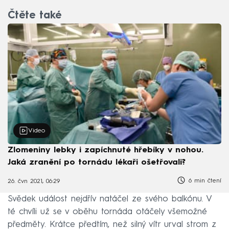
Čtěte také
Video
Zlomeniny lebky i zapíchnuté hřebíky v nohou.
Jaká zranění po tornádu lékaři ošetřovali?
6 min čtení
26. čvn 2021, 06:29
Svědek událost nejdřív natáčel ze svého balkónu. V
té chvíli už se v oběhu tornáda otáčely všemožné
předměty. Krátce předtím, než silný vítr urval strom z