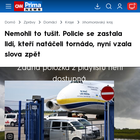
Domů
Zprávy
Domácí
Kraje
Jihomoravský kraj
Nemohli to tušit. Policie se zastala
lidí, kteří natáčeli tornádo, nyní vzala
slova zpět
Žádná položka z playlistu není
Výběr redakce
dostupná.