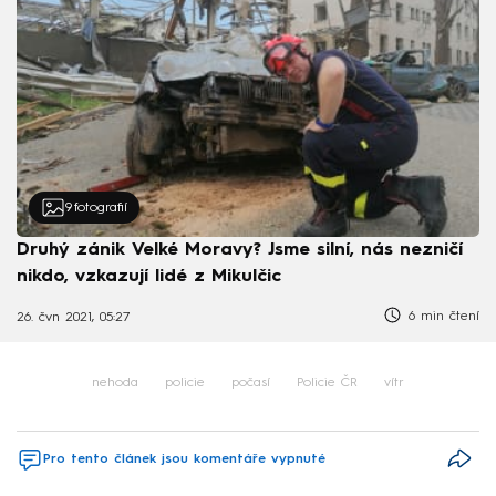
9
fotografií
Druhý zánik Velké Moravy? Jsme silní, nás nezničí
nikdo, vzkazují lidé z Mikulčic
6 min čtení
26. čvn 2021, 05:27
nehoda
policie
počasí
Policie ČR
vítr
Pro tento článek jsou komentáře vypnuté