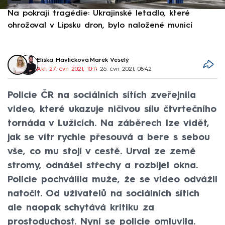
Na pokraji tragédie: Ukrajinské letadlo, které
P
ohrožoval v Lipsku dron, bylo naložené municí
e
Eliška Havlíčková
,
Marek Veselý
Akt. 27. čvn 2021, 10:11
• 26. čvn 2021, 08:42
Policie ČR na sociálních sítích zveřejnila
video, které ukazuje ničivou sílu čtvrtečního
tornáda v Lužicích. Na záběrech lze vidět,
jak se vítr rychle přesouvá a bere s sebou
vše, co mu stojí v cestě. Urval ze země
stromy, odnášel střechy a rozbíjel okna.
Policie pochválila muže, že se video odvážil
natočit. Od uživatelů na sociálních sítích
ale naopak schytává kritiku za
prostoduchost. Nyní se policie omluvila.