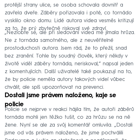
protější strany ulice, se osoba schovala dovnitř a
zavřela dveře. Záběry pořizovala i poté, co tornádo
vysklilo okno domu. Lidé autora videa vesměs kritizují
za to, že prý zbytečně riskoval své zdraví.
„Nezlobte se, ale při sledování videa mě jímala hrůza.
Ne z tornáda samotného, ale z neuvěřitelné
prostoduchosti autora. Jsem rád, že to přežil, snad
bez zranění. Tohle by soudný člověk, který někdy v
životě viděl záběry tornáda, neriskoval,“ napsal jeden
z komentujících. Další uživatelé také poukazují na to,
že by policie neměla autory takových videí vůbec
chválit, ale spíš upozorňovat na prevenci.
Dostali jsme právem naloženo, kaje se
policie
Policie se nejprve v reakci hájila tím, že autoři záběrů
tornáda mohli jen těžko tušit, co za hrůzu se na ně
žene. Nyní se ale za svůj komentář omluvila. „Dostali
jsme od vás právem naloženo, že jsme pochválili