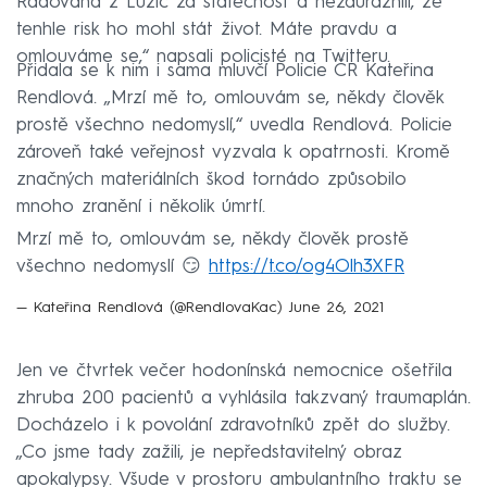
Radovana z Lužic za statečnost a nezdůraznili, že
tenhle risk ho mohl stát život. Máte pravdu a
omlouváme se,“ napsali policisté na Twitteru.
Přidala se k nim i sama mluvčí Policie ČR Kateřina
Rendlová. „Mrzí mě to, omlouvám se, někdy člověk
prostě všechno nedomyslí,“ uvedla Rendlová. Policie
zároveň také veřejnost vyzvala k opatrnosti. Kromě
značných materiálních škod tornádo způsobilo
mnoho zranění i několik úmrtí.
Mrzí mě to, omlouvám se, někdy člověk prostě
všechno nedomyslí 😏
https://t.co/og4Olh3XFR
— Kateřina Rendlová (@RendlovaKac)
June 26, 2021
Jen ve čtvrtek večer hodonínská nemocnice ošetřila
zhruba 200 pacientů a vyhlásila takzvaný traumaplán.
Docházelo i k povolání zdravotníků zpět do služby.
„Co jsme tady zažili, je nepředstavitelný obraz
apokalypsy. Všude v prostoru ambulantního traktu se