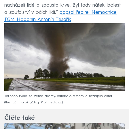
nacházeli lidé a spousta krve. Byl tady nářek, bolest
a zoufalství v očích lidí,“
popsal ředitel Nemocnice
TGM Hodonín Antonín Tesařík
.
Tornádo rvalo ze země stromy, odnášelo střechy a rozbíjelo okna.
(Ilustrační foto)
Zdroj: Profimedia.cz
Čtěte také