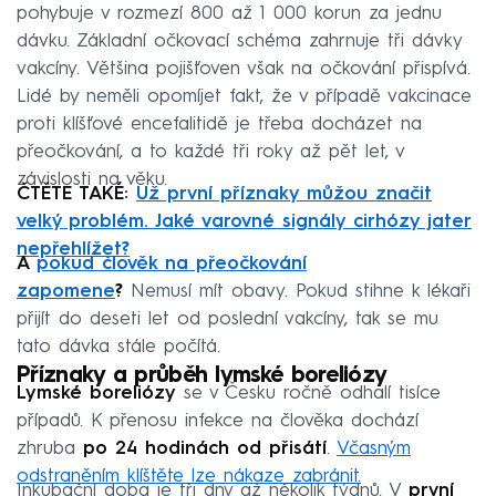
pohybuje v rozmezí 800 až 1 000 korun za jednu
dávku. Základní očkovací schéma zahrnuje tři dávky
vakcíny. Většina pojišťoven však na očkování přispívá.
Lidé by neměli opomíjet fakt, že v případě vakcinace
proti klíšťové encefalitidě je třeba docházet na
přeočkování, a to každé tři roky až pět let, v
závislosti na věku.
ČTĚTE TAKÉ:
Už první příznaky můžou značit
velký problém. Jaké varovné signály cirhózy jater
nepřehlížet?
A
pokud člověk na přeočkování
zapomene
?
Nemusí mít obavy. Pokud stihne k lékaři
přijít do deseti let od poslední vakcíny, tak se mu
tato dávka stále počítá.
Příznaky a průběh lymské boreliózy
Lymské boreliózy
se v Česku ročně odhalí tisíce
případů. K přenosu infekce na člověka dochází
zhruba
po 24 hodinách od přisátí
.
Včasným
odstraněním klíštěte lze nákaze zabránit.
Inkubační doba je tři dny až několik týdnů. V
první