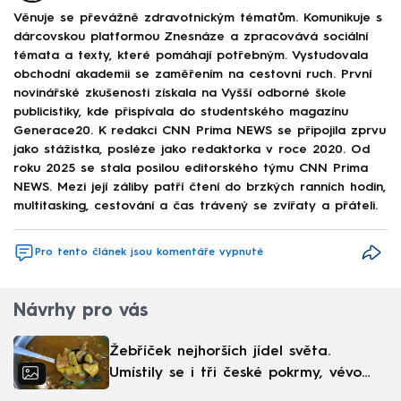
Věnuje se převážně zdravotnickým tématům. Komunikuje s
dárcovskou platformou Znesnáze a zpracovává sociální
témata a texty, které pomáhají potřebným. Vystudovala
obchodní akademii se zaměřením na cestovní ruch. První
novinářské zkušenosti získala na Vyšší odborné škole
publicistiky, kde přispívala do studentského magazínu
Generace20. K redakci CNN Prima NEWS se připojila zprvu
jako stážistka, posléze jako redaktorka v roce 2020. Od
roku 2025 se stala posilou editorského týmu CNN Prima
NEWS. Mezi její záliby patří čtení do brzkých ranních hodin,
multitasking, cestování a čas trávený se zvířaty a přáteli.
Pro tento článek jsou komentáře vypnuté
Návrhy pro vás
Žebříček nejhorších jídel světa.
Umístily se i tři české pokrmy, vévodí
skandinávská kuchyně