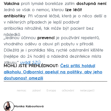
Vakcína
proti lymské borelióze zatím
dostupná není
.
Jedná se však o nemoc, kterou
lze léčit
antibiotiky
. Při včasné léčbě, která je o něco delší a
v některých případech je lepší podávat
antibiotika nitrožilně, tak může být pacient bez
následků.
„Jedinou účinnou
prevencí
je používání repelentů,
vhodného oděvu a obuvi při pobytu v přírodě.
Důležitá je i prohlídka těla, rychlé odstranění klíštěte
(nejlépe do 24 hodin) a následná dezinfekce místa
zákusu,“
uvádí SZÚ
.
MOHLI JSTE PŘEHLÉDNOUT:
Češi příliš holdují
alkoholu. Odborníci apelují na politiky, aby jeho
dostupnost omezili
Failed to fetch
nemoc
zdraví
Evropa
očkování
nebezpečí
Monika Kabourková