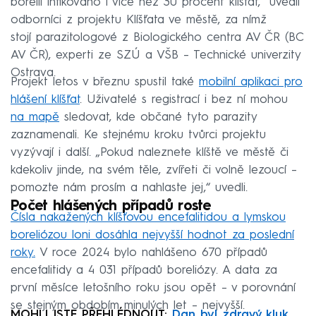
borelií infikováno i více než 30 procent klíšťat,“ uvedli
odborníci z projektu Klíšťata ve městě, za nímž
stojí parazitologové z Biologického centra AV ČR (BC
AV ČR), experti ze SZÚ a VŠB – Technické univerzity
Ostrava.
Projekt letos v březnu spustil také
mobilní aplikaci pro
hlášení klíšťat
. Uživatelé s registrací i bez ní mohou
na mapě
sledovat, kde občané tyto parazity
zaznamenali. Ke stejnému kroku tvůrci projektu
vyzývají i další. „Pokud naleznete klíště ve městě či
kdekoliv jinde, na svém těle, zvířeti či volně lezoucí –
pomozte nám prosím a nahlaste jej,“ uvedli.
Počet hlášených případů roste
Čísla nakažených klíšťovou encefalitidou a lymskou
boreliózou loni dosáhla nejvyšší hodnot za poslední
roky.
V roce 2024 bylo nahlášeno 670 případů
encefalitidy a 4 031 případů boreliózy. A data za
první měsíce letošního roku jsou opět – v porovnání
se stejným obdobím minulých let – nejvyšší.
MOHLI JSTE PŘEHLÉDNOUT:
Dan byl zdravý kluk,