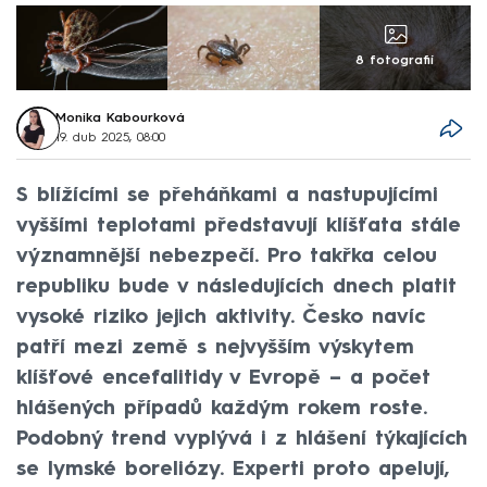
8 fotografií
Monika Kabourková
19. dub 2025, 08:00
S blížícími se přeháňkami a nastupujícími
vyššími teplotami představují klíšťata stále
významnější nebezpečí. Pro takřka celou
republiku bude v následujících dnech platit
vysoké riziko jejich aktivity. Česko navíc
patří mezi země s nejvyšším výskytem
klíšťové encefalitidy v Evropě – a počet
hlášených případů každým rokem roste.
Podobný trend vyplývá i z hlášení týkajících
se lymské boreliózy. Experti proto apelují,