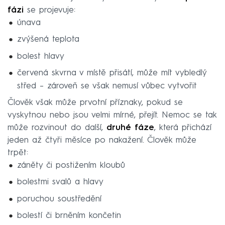
fázi
se projevuje:
únava
zvýšená teplota
bolest hlavy
červená skvrna v místě přisátí, může mít vybledlý
střed – zároveň se však nemusí vůbec vytvořit
Člověk však může prvotní příznaky, pokud se
vyskytnou nebo jsou velmi mírné, přejít. Nemoc se tak
může rozvinout do další,
druhé fáze
, která přichází
jeden až čtyři měsíce po nakažení. Člověk může
trpět:
záněty či postižením kloubů
bolestmi svalů a hlavy
poruchou soustředění
bolestí či brněním končetin