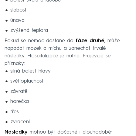
bolest svalů a kloubů
slabost
únava
zvýšená teplota
Pokud se nemoc dostane do
fáze druhé
, může
napadat mozek a míchu a zanechat trvalé
následky. Hospitalizace je nutná. Projevuje se
příznaky:
silná bolest hlavy
světloplachost
závratě
horečka
třes
zvracení
Následky
mohou být dočasné i dlouhodobé: