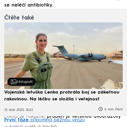
se neléčí antibiotiky.
Čtěte také
6
fotografií
Vojenská letuška Lenka prohrála boj se zákeřnou
rakovinou. Na léčbu se složila i veřejnost
6 min čtení
13. dub 2025, 18:22
Pokud se nakazíte,
průběh je většinou dvoufázový
.
První fáze
připomíná běžnou virózu
: