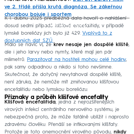
ve 2. třídě přišla krutá diagnóza. Se zákeřnou
chorobou bojuje i sportem
K 1. dubnu 2025 předběžná data hovoří o nahlášení
Failed to fetch
dosud sedmi případů klíšťové encefalitidy, v případě
lymské boreliózy jich bylo již 429.
Vyplývá to z
dostupných dat SZÚ.
Málo se navíc ví, že
krev nesaje jen dospělé klíště
,
ale i jeho larvy nebo nymfy, které mají jen pár
milimetrů.
Parazitovat na hostiteli mohou celé hodiny
,
pak samy odpadnou a nikdo si toho nevšimne.
Skutečnost, že dotyčný nevytahoval dospělé klíště,
není záruka, že nemůže mít zmiňovanou klíšťovou
encefalitidu nebo lymskou boreliózu.
Příznaky a průběh klíšťové encefality
Klíšťová encefalitida
, jedna z nejrozšířenějších
virových infekcí centrálního nervového systému, je
nebezpečná proto, že může fatálně ublížit i naprosto
zdravému člověku. Přenáší se infikovanými klíšťaty.
Protože je toto onemocnění virového původu,
nikdy