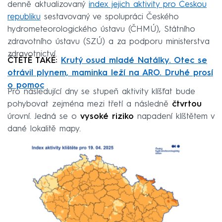
denně aktualizovaný
index jejich aktivity pro Českou
republiku
sestavovaný ve spolupráci Českého
hydrometeorologického ústavu (ČHMÚ), Státního
zdravotního ústavu (SZÚ) a za podporu ministerstva
zdravotnictví.
ČTĚTĚ TAKÉ:
Krutý osud mladé Natálky. Otec se
otrávil plynem, maminka leží na ARO. Druhé prosí
o pomoc
Pro následující dny se stupeň aktivity klíšťat bude
pohybovat zejména mezi třetí a následně
čtvrtou
úrovní. Jedná se o
vysoké riziko
napadení klíštětem v
dané lokalitě mapy.