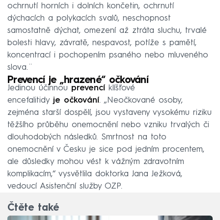
ochrnutí horních i dolních končetin, ochrnutí
dýchacích a polykacích svalů, neschopnost
samostatně dýchat, omezení až ztráta sluchu, trvalé
bolesti hlavy, závratě, nespavost, potíže s pamětí,
koncentrací i pochopením psaného nebo mluveného
slova.¨
Prevencí je „hrazené“ očkování
Jedinou účinnou
prevencí
klíšťové
encefalitidy
je
očkování
. „Neočkované osoby,
zejména starší dospělí, jsou vystaveny vysokému riziku
těžšího průběhu onemocnění nebo vzniku trvalých či
dlouhodobých následků. Smrtnost na toto
onemocnění v Česku je sice pod jedním procentem,
ale důsledky mohou vést k vážným zdravotním
komplikacím,“ vysvětlila doktorka Jana Ježková,
vedoucí Asistenční služby OZP.
Čtěte také