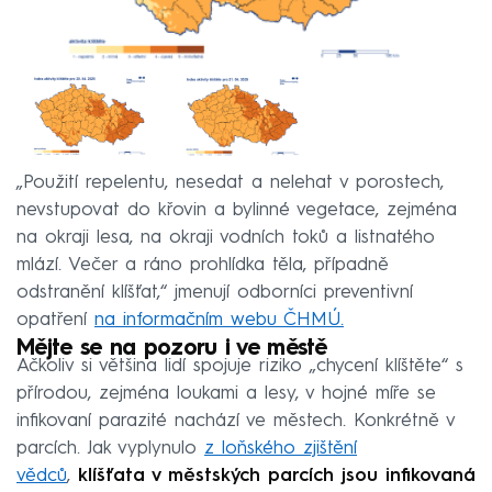
„Použití repelentu, nesedat a nelehat v porostech,
nevstupovat do křovin a bylinné vegetace, zejména
na okraji lesa, na okraji vodních toků a listnatého
mlází. Večer a ráno prohlídka těla, případně
odstranění klíšťat,“ jmenují odborníci preventivní
opatření
na informačním webu ČHMÚ.
Mějte se na pozoru i ve městě
Ačkoliv si většina lidí spojuje riziko „chycení klíštěte“ s
přírodou, zejména loukami a lesy, v hojné míře se
infikovaní parazité nachází ve městech. Konkrétně v
parcích. Jak vyplynulo
z loňského zjištění
vědců
,
klíšťata v městských parcích jsou infikovaná