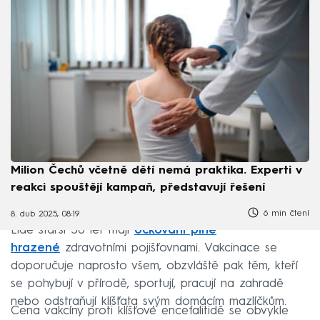
Milion Čechů včetně dětí nemá praktika. Experti v
reakci spouštějí kampaň, představují řešení
6 min čtení
8. dub 2025, 08:19
Lidé starší 50 let mají
očkování plně
hrazené
zdravotními pojišťovnami. Vakcinace se
doporučuje naprosto všem, obzvláště pak těm, kteří
se pohybují v přírodě, sportují, pracují na zahradě
nebo odstraňují klíšťata svým domácím mazlíčkům.
Cena vakcíny proti klíšťové encefalitidě se obvykle