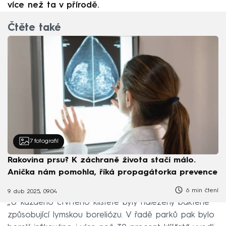
více než ta v přírodě.
Čtěte také
7
fotografií
Rakovina prsu? K záchraně života stačí málo.
Anička nám pomohla, říká propagátorka prevence
6 min čtení
9. dub 2025, 09:04
„U každého čtvrtého klíštěte byly nalezeny bakterie
způsobující lymskou boreliózu. V řadě parků pak bylo