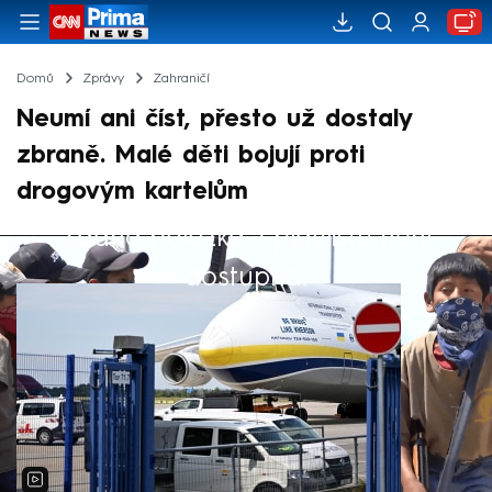
Domů
Zprávy
Zahraničí
Neumí ani číst, přesto už dostaly
zbraně. Malé děti bojují proti
drogovým kartelům
Žádná položka z playlistu není
Výběr redakce
dostupná.