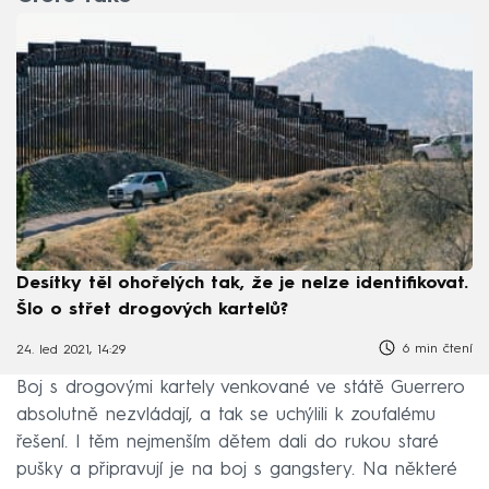
Desítky těl ohořelých tak, že je nelze identifikovat.
Šlo o střet drogových kartelů?
6 min čtení
24. led 2021, 14:29
Boj s drogovými kartely venkované ve státě Guerrero
absolutně nezvládají, a tak se uchýlili k zoufalému
řešení. I těm nejmenším dětem dali do rukou staré
pušky a připravují je na boj s gangstery. Na některé