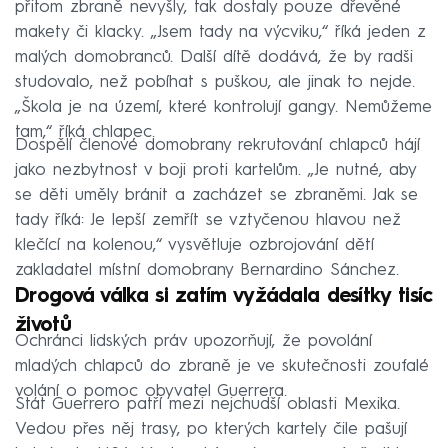
přitom zbraně nevyšly, tak dostaly pouze dřevěné
makety či klacky. „Jsem tady na výcviku,“ říká jeden z
malých domobranců. Další dítě dodává, že by radši
studovalo, než pobíhat s puškou, ale jinak to nejde.
„Škola je na území, které kontrolují gangy. Nemůžeme
tam,“ říká chlapec.
Dospělí členové domobrany rekrutování chlapců hájí
jako nezbytnost v boji proti kartelům. „Je nutné, aby
se děti uměly bránit a zacházet se zbraněmi. Jak se
tady říká: Je lepší zemřít se vztyčenou hlavou než
klečící na kolenou,“ vysvětluje ozbrojování dětí
zakladatel místní domobrany Bernardino Sánchez.
Drogová válka si zatím vyžádala desítky tisíc
životů
Ochránci lidských práv upozorňují, že povolání
mladých chlapců do zbraně je ve skutečnosti zoufalé
volání o pomoc obyvatel Guerrera.
Stát Guerrero patří mezi nejchudší oblasti Mexika.
Vedou přes něj trasy, po kterých kartely čile pašují