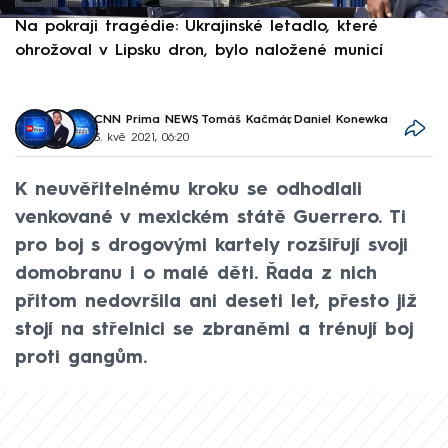
Na pokraji tragédie: Ukrajinské letadlo, které
P
ohrožoval v Lipsku dron, bylo naložené municí
e
CNN Prima NEWS
,
Tomáš Kačmár
,
Daniel Konewka
3. kvě 2021, 06:20
K neuvěřitelnému kroku se odhodlali
venkované v mexickém státě Guerrero. Ti
pro boj s drogovými kartely rozšiřují svoji
domobranu i o malé děti. Řada z nich
přitom nedovršila ani deseti let, přesto již
stojí na střelnici se zbraněmi a trénují boj
proti gangům.