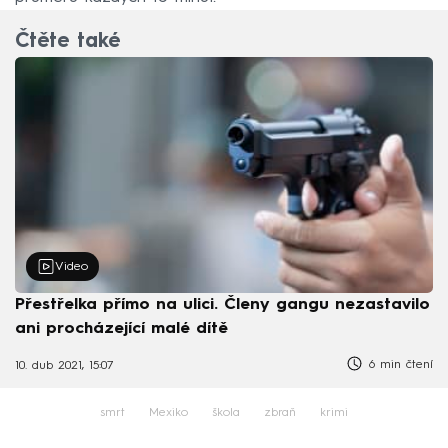
Čtěte také
Video
Přestřelka přímo na ulici. Členy gangu nezastavilo
ani procházející malé dítě
6 min čtení
10. dub 2021, 15:07
smrt
Mexiko
škola
zbraň
krimi