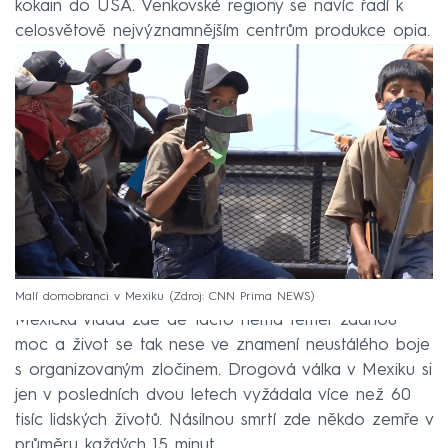
kokain do USA. Venkovské regiony se navíc řadí k
celosvětově nejvýznamnějším centrům produkce opia.
Malí domobranci v Mexiku
Zdroj: CNN Prima NEWS
Mexická vláda zde de facto nemá téměř žádnou
moc a život se tak nese ve znamení neustálého boje
s organizovaným zločinem. Drogová válka v Mexiku si
jen v posledních dvou letech vyžádala více než 60
tisíc lidských životů. Násilnou smrtí zde někdo zemře v
průměru každých 15 minut.