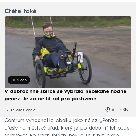
Čtěte také
Video
V dobročinné sbírce se vybralo nečekaně hodně
peněz. Je za ně 13 kol pro postižené
6 min čtení
22. lis 2020, 22:49
Centrum vyhodnotilo obálku jako nález. „Peníze
přešly na městský úřad, který je po dobu tří let bude
spravovat. Po třech letech, pokud se k nim nikdo