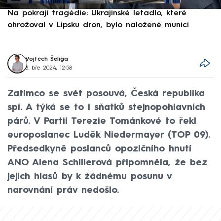
Na pokraji tragédie: Ukrajinské letadlo, které
P
ohrožoval v Lipsku dron, bylo naložené municí
e
Vojtěch Šeliga
3. bře 2024, 12:58
Zatímco se svět posouvá, Česká republika
spí. A týká se to i sňatků stejnopohlavních
párů. V Partii Terezie Tománkové to řekl
europoslanec Luděk Niedermayer (TOP 09).
Předsedkyně poslanců opozičního hnutí
ANO Alena Schillerová připomněla, že bez
jejich hlasů by k žádnému posunu v
narovnání práv nedošlo.