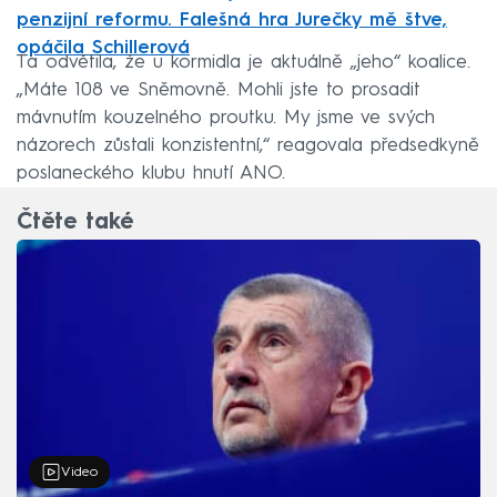
penzijní reformu. Falešná hra Jurečky mě štve,
opáčila Schillerová
Ta odvětila, že u kormidla je aktuálně „jeho“ koalice.
„Máte 108 ve Sněmovně. Mohli jste to prosadit
mávnutím kouzelného proutku. My jsme ve svých
názorech zůstali konzistentní,“ reagovala předsedkyně
poslaneckého klubu hnutí ANO.
Čtěte také
Video