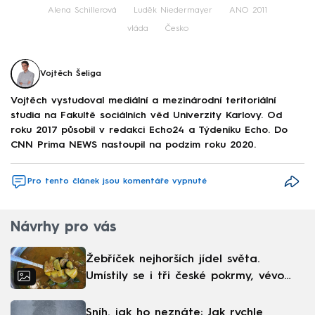
Alena Schillerová
Luděk Niedermayer
ANO 2011
vláda
Česko
Vojtěch Šeliga
Vojtěch vystudoval mediální a mezinárodní teritoriální
studia na Fakultě sociálních věd Univerzity Karlovy. Od
roku 2017 působil v redakci Echo24 a Týdeníku Echo. Do
CNN Prima NEWS nastoupil na podzim roku 2020.
Pro tento článek jsou komentáře vypnuté
Návrhy pro vás
Žebříček nejhorších jídel světa.
Umístily se i tři české pokrmy, vévodí
skandinávská kuchyně
Sníh, jak ho neznáte: Jak rychle