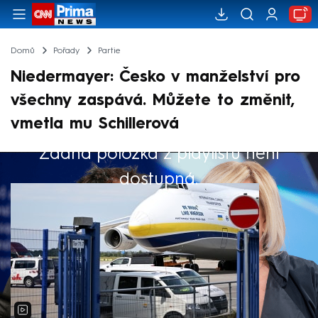
Domů
Pořady
Partie
Niedermayer: Česko v manželství pro
všechny zaspává. Můžete to změnit,
vmetla mu Schillerová
Žádná položka z playlistu není
Výběr redakce
dostupná.