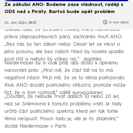
Ze zákulisí ANO: Budeme zase vládnout, raději s
ODS než s Piráty. Bartoš bude opět problém
6 min čtení
24. úno 2024, 08:35
Uvedla také, že schválení novely, která narovnává
práva stejnopohlavních párů, zachránilo hnutí ANO.
„Bez nás by ten zákon nebyl. Deset let se mluví o
jeho posunu, ale bez našich hlasů by novela spadla
pod stůl a nebylo by vůbec nic,“ doplnila.
Niedermayer by si však přál, aby došlo k úplnému
narovnání práv. „Mrzí mě, že část lidí na to má
negativní názor. Mrzí mě, že se to téma politizovalo.
Klub ANO dosáhl politického vítězství, protože může
říct, že o tom rozhodl,“ sdělil europoslanec.
„Doufám, že nebude trvat dalších 10 nebo 20 let,
než se Sněmovna k tomuto problému vrátí. Je tady
určitá část politického spektra, která jen tak tohle
téma neopustí. Posun tady je, ale je to zklamání,“
dodal Niedermayer v Partii.