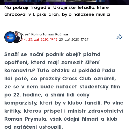
Na pokraji tragédie: Ukrajinské letadlo, které
P
ohrožoval v Lipsku dron, bylo naložené municí
e
Josef Kolina
,
Tomáš Kačmár
Akt. 25. zář 2020, 19:43
• 25. zář 2020, 17:27
Snaží se noční podnik obejít platná
opatření, která mají zamezit šíření
koronaviru? Tuto otázku si pokládá řada
lidí poté, co pražský Cross Club oznámil,
že se v něm bude natáčet studentský film
po 22. hodině, a shání lidi coby
komparzisty, kteří by v klubu tančili. Po vlně
kritiky, kterou přispěl i ministr zdravotnictví
Roman Prymula, však údajní filmaři a klub
od natáčení ustoupili.