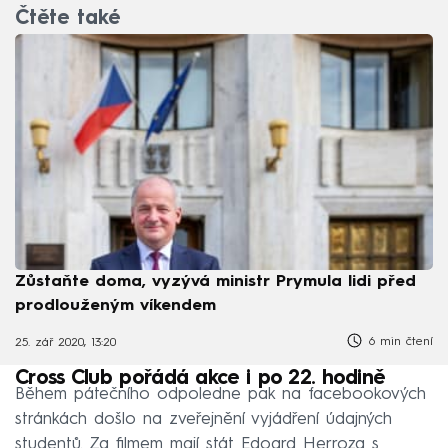
Čtěte také
Zůstaňte doma, vyzývá ministr Prymula lidi před
prodlouženým víkendem
6 min čtení
25. zář 2020, 13:20
Cross Club pořádá akce i po 22. hodině
Během pátečního odpoledne pak na facebookových
stránkách došlo na zveřejnění vyjádření údajných
studentů. Za filmem mají stát Edoard Herroza s