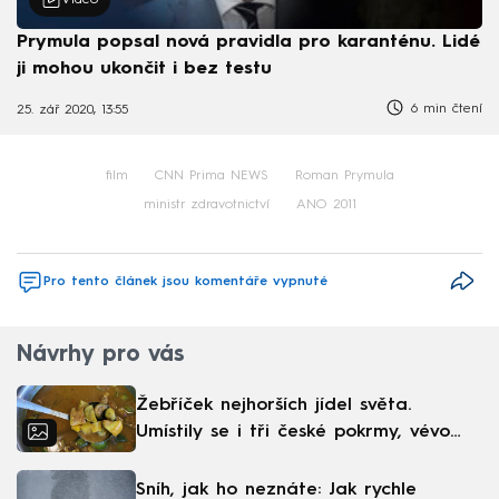
Prymula popsal nová pravidla pro karanténu. Lidé
ji mohou ukončit i bez testu
6 min čtení
25. zář 2020, 13:55
film
CNN Prima NEWS
Roman Prymula
ministr zdravotnictví
ANO 2011
Pro tento článek jsou komentáře vypnuté
Návrhy pro vás
Žebříček nejhorších jídel světa.
Umístily se i tři české pokrmy, vévodí
skandinávská kuchyně
Sníh, jak ho neznáte: Jak rychle