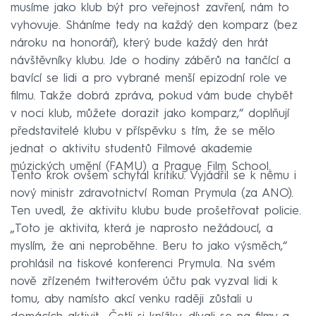
musíme jako klub být pro veřejnost zavření, nám to
vyhovuje. Sháníme tedy na každý den komparz (bez
nároku na honorář), který bude každý den hrát
návštěvníky klubu. Jde o hodiny záběrů na tančící a
bavící se lidi a pro vybrané menší epizodní role ve
filmu. Takže dobrá zpráva, pokud vám bude chybět
v noci klub, můžete dorazit jako komparz,“ doplňují
představitelé klubu v příspěvku s tím, že se mělo
jednat o aktivitu studentů Filmové akademie
múzických umění (FAMU) a Prague Film School.
Tento krok ovšem schytal kritiku. Vyjádřil se k němu i
nový ministr zdravotnictví Roman Prymula (za ANO).
Ten uvedl, že aktivitu klubu bude prošetřovat policie.
„Toto je aktivita, která je naprosto nežádoucí, a
myslím, že ani neproběhne. Beru to jako výsměch,“
prohlásil na tiskové konferenci Prymula. Na svém
nově zřízeném twitterovém účtu pak vyzval lidi k
tomu, aby namísto akcí venku raději zůstali u