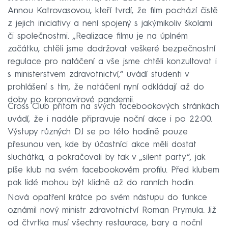
Annou Katrovasovou, kteří tvrdí, že film pochází čistě
z jejich iniciativy a není spojený s jakýmikoliv školami
či společnostmi. „Realizace filmu je na úplném
začátku, chtěli jsme dodržovat veškeré bezpečnostní
regulace pro natáčení a vše jsme chtěli konzultovat i
s ministerstvem zdravotnictví,“ uvádí studenti v
prohlášení s tím, že natáčení nyní odkládají až do
doby po koronavirové pandemii.
Cross Club přitom na svých facebookových stránkách
uvádí, že i nadále připravuje noční akce i po 22:00.
Výstupy různých DJ se po této hodině pouze
přesunou ven, kde by účastníci akce měli dostat
sluchátka, a pokračovali by tak v „silent party“, jak
píše klub na svém facebookovém profilu. Před klubem
pak lidé mohou být klidně až do ranních hodin.
Nová opatření krátce po svém nástupu do funkce
oznámil nový ministr zdravotnictví Roman Prymula. Již
od čtvrtka musí všechny restaurace, bary a noční