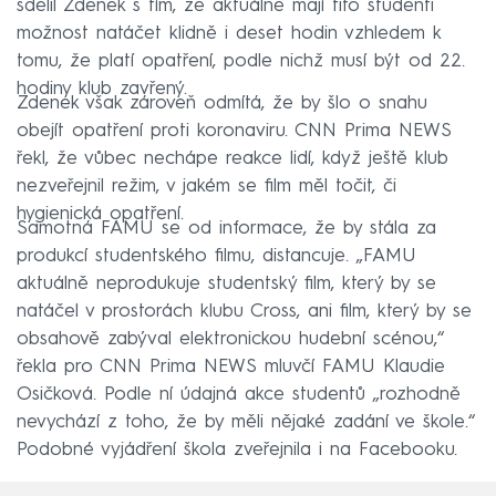
sdělil Zdenek s tím, že aktuálně mají tito studenti
možnost natáčet klidně i deset hodin vzhledem k
tomu, že platí opatření, podle nichž musí být od 22.
hodiny klub zavřený.
Zdenek však zároveň odmítá, že by šlo o snahu
obejít opatření proti koronaviru. CNN Prima NEWS
řekl, že vůbec nechápe reakce lidí, když ještě klub
nezveřejnil režim, v jakém se film měl točit, či
hygienická opatření.
Samotná FAMU se od informace, že by stála za
produkcí studentského filmu, distancuje. „FAMU
aktuálně neprodukuje studentský film, který by se
natáčel v prostorách klubu Cross, ani film, který by se
obsahově zabýval elektronickou hudební scénou,“
řekla pro CNN Prima NEWS mluvčí FAMU Klaudie
Osičková. Podle ní údajná akce studentů „rozhodně
nevychází z toho, že by měli nějaké zadání ve škole.“
Podobné vyjádření škola zveřejnila i na Facebooku.