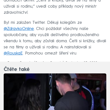
domácích aktivit. „Četli si knížky, dívali se na filmy a
užívali si rodinu,“ uvedl coby příklady nový ministr
zdravotnictví.
Byl mi založen Twitter. Děkuji kolegům ze
@ZdravkoOnline
. Chci požádat všechny naše
spoluobčany, aby využili deštivého prodlouženého
víkendu k tomu, aby zůstali doma. Četli si knížky, dívali
se na filmy a užívali si rodinu. A nainstalovali si
@RouskaE
. Pomohou omezit šíření viru.
— Roman Prymula (@profesorPrymula)
September 25, 2020
Čtěte také