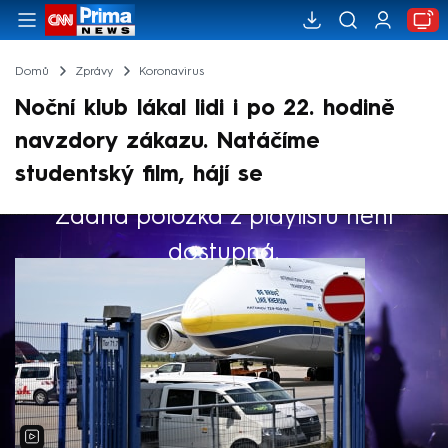
Domů
Zprávy
Koronavirus
Noční klub lákal lidi i po 22. hodině
navzdory zákazu. Natáčíme
studentský film, hájí se
Žádná položka z playlistu není
Výběr redakce
dostupná.