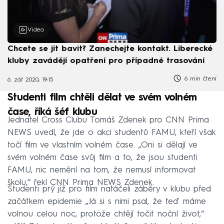
Video
Chcete se jít bavit? Zanechejte kontakt. Liberecké
kluby zavádějí opatření pro případné trasování
6 min čtení
6. zář 2020, 19:15
Studenti film chtěli dělat ve svém volném
čase, říká šéf klubu
Jednatel Cross Clubu Tomáš Zdenek pro CNN Prima
NEWS uvedl, že jde o akci studentů FAMU, kteří však
točí film ve vlastním volném čase. „Oni si dělají ve
svém volném čase svůj film a to, že jsou studenti
FAMU, nic nemění na tom, že nemusí informovat
školu,“ řekl CNN Prima NEWS Zdenek.
Studenti prý již pro film natáčeli záběry v klubu před
začátkem epidemie „Já si s nimi psal, že teď máme
volnou celou noc, protože chtějí točit noční život,“