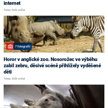
internet
Téma: Svět zvířat
7 fotografií
Horor v anglické zoo. Nosorožec ve výběhu
zabil zebru, děsivé scéně přihlížely vyděšené
děti
Téma: Svět zvířat