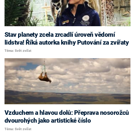
Stav planety zcela zrcadlí úroveň vědomí
lidstva! Říká autorka knihy Putování za zvířaty
Téma: Svět zvířat
Vzduchem a hlavou dolů: Přeprava nosorožců
dvourohých jako artistické číslo
Téma: Svět zvířat