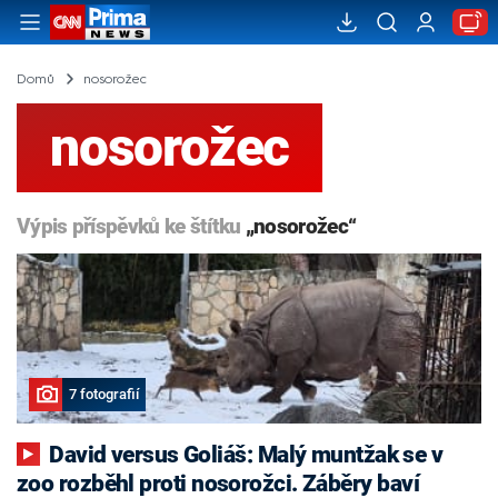
Domů
nosorožec
nosorožec
Výpis příspěvků ke štítku
„nosorožec“
7 fotografií
David versus Goliáš: Malý muntžak se v
zoo rozběhl proti nosorožci. Záběry baví