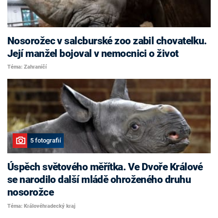
Nosorožec v salcburské zoo zabil chovatelku.
Její manžel bojoval v nemocnici o život
Téma: Zahraničí
5 fotografií
Úspěch světového měřítka. Ve Dvoře Králové
se narodilo další mládě ohroženého druhu
nosorožce
Téma: Královéhradecký kraj