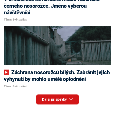
černého nosorožce. Jméno vyberou
návštěvníci
Téma: Svět zvířat
Záchrana nosorožců bílých. Zabránit jejich
vyhynutí by mohlo umělé oplodnění
Téma: Svět zvířat
Další příspěvky