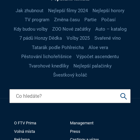
Jak zhubnout
Nejlepší filmy 2024
Nejlepší horory
TV program
Změna času
Partie
Počasí
Kdy budou volby
ZOO Nové začátky
Auto – katalog
7 pádů Honzy Dědka
Volby 2025
Svařené víno
Tatarák podle Pohlreicha
Aloe vera
Pěstování lichořeřišnice
Výpočet ascendentu
Tvarohové knedlíky
Nejlepší palačinky
Švestkový koláč
O FTV Prima
Management
Volná místa
Press
Reklama
Castingy a výzvy