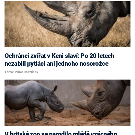
Ochránci zvířat v Keni slaví: Po 20 letech
nezabili pytláci ani jednoho nosorožce
Téma: Prima Mazlíček
V britské zoo se narodilo mládě vzácného