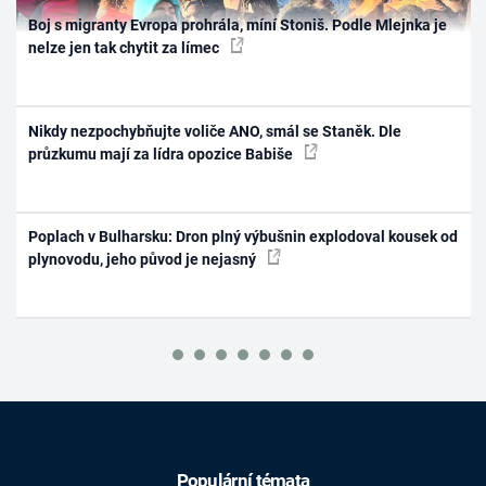
Boj s migranty Evropa prohrála, míní Stoniš. Podle Mlejnka je
nelze jen tak chytit za límec
Nikdy nezpochybňujte voliče ANO, smál se Staněk. Dle
průzkumu mají za lídra opozice Babiše
Poplach v Bulharsku: Dron plný výbušnin explodoval kousek od
plynovodu, jeho původ je nejasný
Populární témata