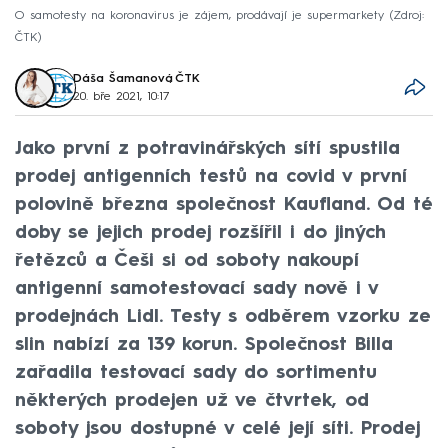
O samotesty na koronavirus je zájem, prodávají je supermarkety
Zdroj:
ČTK
Dáša Šamanová
,
ČTK
20. bře 2021, 10:17
Jako první z potravinářských sítí spustila
prodej antigenních testů na covid v první
polovině března společnost Kaufland. Od té
doby se jejich prodej rozšířil i do jiných
řetězců a Češi si od soboty nakoupí
antigenní samotestovací sady nově i v
prodejnách Lidl. Testy s odběrem vzorku ze
slin nabízí za 139 korun. Společnost Billa
zařadila testovací sady do sortimentu
některých prodejen už ve čtvrtek, od
soboty jsou dostupné v celé její síti. Prodej