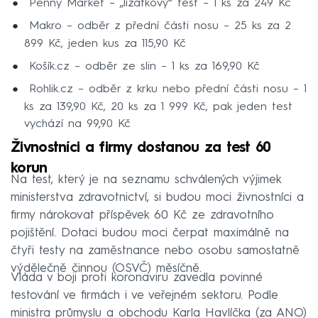
Penny Market – „lízátkový“ test – 1 ks za 249 Kč
Makro – odběr z přední části nosu – 25 ks za 2
899 Kč, jeden kus za 115,90 Kč
Košík.cz – odběr ze slin – 1 ks za 169,90 Kč
Rohlik.cz – odběr z krku nebo přední části nosu – 1
ks za 139,90 Kč, 20 ks za 1 999 Kč, pak jeden test
vychází na 99,90 Kč
Živnostníci a firmy dostanou za test 60
korun
Na test, který je na seznamu schválených výjimek
ministerstva zdravotnictví, si budou moci živnostníci a
firmy nárokovat příspěvek 60 Kč ze zdravotního
pojištění. Dotaci budou moci čerpat maximálně na
čtyři testy na zaměstnance nebo osobu samostatně
výdělečně činnou (OSVČ) měsíčně.
Vláda v boji proti koronaviru zavedla povinné
testování ve firmách i ve veřejném sektoru. Podle
ministra průmyslu a obchodu Karla Havlíčka (za ANO)