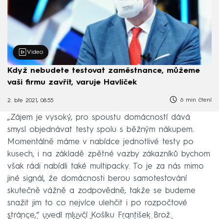
Video
Když nebudete testovat zaměstnance, můžeme
vaši firmu zavřít, varuje Havlíček
6 min čtení
2. bře 2021, 08:55
„Zájem je vysoký, pro spoustu domácností dává
smysl objednávat testy spolu s běžným nákupem.
Momentálně máme v nabídce jednotlivé testy po
kusech, i na základě zpětné vazby zákazníků bychom
však rádi nabídli také multipacky. To je za nás mimo
jiné signál, že domácnosti berou samotestování
skutečně vážně a zodpovědně, takže se budeme
snažit jim to co nejvíce ulehčit i po rozpočtové
stránce,“ uvedl mluvčí Košíku František Brož.