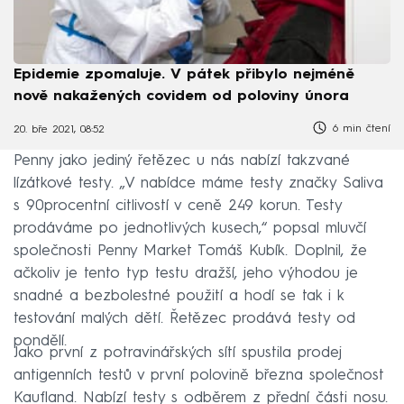
Epidemie zpomaluje. V pátek přibylo nejméně
nově nakažených covidem od poloviny února
6 min čtení
20. bře 2021, 08:52
Penny jako jediný řetězec u nás nabízí takzvané
lízátkové testy. „V nabídce máme testy značky Saliva
s 90procentní citlivostí v ceně 249 korun. Testy
prodáváme po jednotlivých kusech,“ popsal mluvčí
společnosti Penny Market Tomáš Kubík. Doplnil, že
ačkoliv je tento typ testu dražší, jeho výhodou je
snadné a bezbolestné použití a hodí se tak i k
testování malých dětí. Řetězec prodává testy od
pondělí.
Jako první z potravinářských sítí spustila prodej
antigenních testů v první polovině března společnost
Kaufland. Nabízí testy s odběrem z přední části nosu.