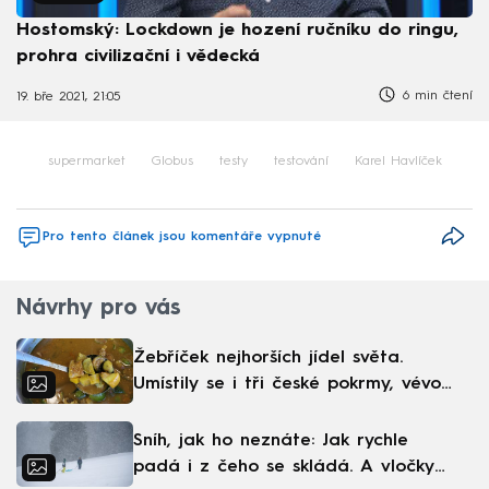
Hostomský: Lockdown je hození ručníku do ringu,
prohra civilizační i vědecká
6 min čtení
19. bře 2021, 21:05
supermarket
Globus
testy
testování
Karel Havlíček
Pro tento článek jsou komentáře vypnuté
Návrhy pro vás
Žebříček nejhorších jídel světa.
Umístily se i tři české pokrmy, vévodí
skandinávská kuchyně
Sníh, jak ho neznáte: Jak rychle
padá i z čeho se skládá. A vločky