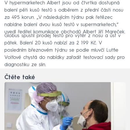
V hypermarketech Albert jsou od čtvrtka dostupná
balení pěti kusů testů s odběrem z přední části nosu
za 495 korun. „V následujícím týdnu pak řetězec
nabídne balení dvou kusů testů v supermarketech,“
uvedl ředitel komunikace obchodů Albert Jiří Mareček.
Globus spustil prodej testů pro výtěr z nosu a úst v
pátek. Balení 20 kusů nabízí za 2 199 Kč. V
posledním březnovém týdnu se podle mluvčí Lutfie
Volfové chystá do nabídky zařadit testovací sady pro
diagnostiku ze slin.
Čtěte také