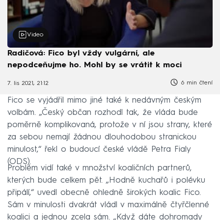
Video
Radičová: Fico byl vždy vulgární, ale
nepodceňujme ho. Mohl by se vrátit k moci
6 min čtení
7. lis 2021, 21:12
Fico se vyjádřil mimo jiné také k nedávným českým
volbám. „Český občan rozhodl tak, že vláda bude
poměrně komplikovaná, protože v ní jsou strany, které
za sebou nemají žádnou dlouhodobou stranickou
minulost,“ řekl o budoucí české vládě Petra Fialy
(ODS).
Problém vidí také v množství koaličních partnerů,
kterých bude celkem pět. „Hodně kuchařů i polévku
připálí,“ uvedl obecně ohledně širokých koalic Fico.
Sám v minulosti dvakrát vládl v maximálně čtyřčlenné
koalici a jednou zcela sám. „Když dáte dohromady