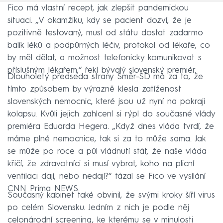
Fico má vlastní recept, jak zlepšit pandemickou
situaci. „V okamžiku, kdy se pacient dozví, že je
pozitivně testovaný, musí od státu dostat zadarmo
balík léků a podpůrných léčiv, protokol od lékaře, co
by měl dělat, a možnost telefonicky komunikovat s
příslušným lékařem,“ řekl bývalý slovenský premiér.
Dlouholetý předseda strany Směr-SD má za to, že
tímto způsobem by výrazně klesla zatíženost
slovenských nemocnic, které jsou už nyní na pokraji
kolapsu. Kvůli jejich zahlcení si rýpl do současné vlády
premiéra Eduarda Hegera. „Když dnes vláda tvrdí, že
máme plné nemocnice, tak si za to může sama. Jak
se může po roce a půl vládnutí stát, že naše vláda
křičí, že zdravotníci si musí vybrat, koho na plicní
ventilaci dají, nebo nedají?“ tázal se Fico ve vysílání
CNN Prima NEWS.
Současný kabinet také obvinil, že svými kroky šíří virus
po celém Slovensku. Jedním z nich je podle něj
celonárodní screening, ke kterému se v minulosti