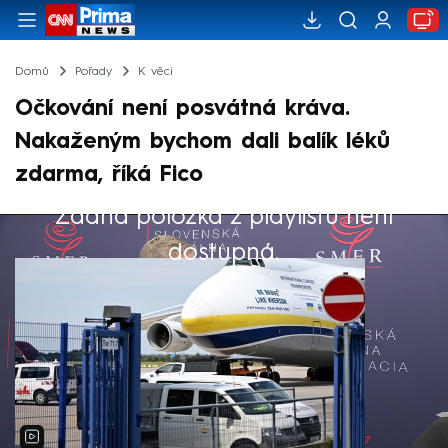
Domů
Pořady
K věci
Očkování není posvátná kráva.
Nakaženým bychom dali balík léků
zdarma, říká Fico
Žádná položka z playlistu není
Výběr redakce
dostupná.