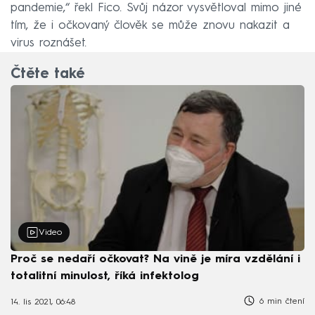
pandemie,“ řekl Fico. Svůj názor vysvětloval mimo jiné
tím, že i očkovaný člověk se může znovu nakazit a
virus roznášet.
Čtěte také
Video
Proč se nedaří očkovat? Na vině je míra vzdělání i
totalitní minulost, říká infektolog
6 min čtení
14. lis 2021, 06:48