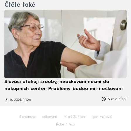
Čtěte také
Slováci utahují šrouby, neočkovaní nesmí do
nákupních center. Problémy budou mít i očkovaní
6 min čtení
18. lis 2021, 14:26
Slovensko
očkování
Miloš Zeman
Igor Matovič
Robert Fico