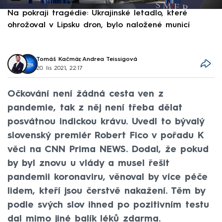
Na pokraji tragédie: Ukrajinské letadlo, které
P
ohrožoval v Lipsku dron, bylo naložené municí
e
Tomáš Kačmár
,
Andrea Teissigová
20. lis 2021, 22:17
Očkování není žádná cesta ven z
pandemie, tak z něj není třeba dělat
posvátnou indickou krávu. Uvedl to bývalý
slovenský premiér Robert Fico v pořadu K
věci na CNN Prima NEWS. Dodal, že pokud
by byl znovu u vlády a musel řešit
pandemii koronaviru, věnoval by více péče
lidem, kteří jsou čerstvě nakažení. Těm by
podle svých slov ihned po pozitivním testu
dal mimo jiné balík léků zdarma.