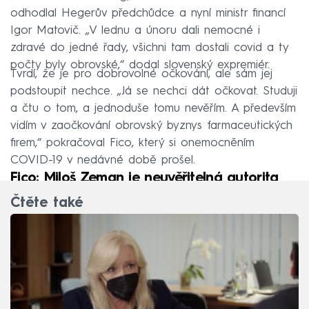
odhodlal Hegerův předchůdce a nyní ministr financí
Igor Matovič. „V lednu a únoru dali nemocné i
zdravé do jedné řady, všichni tam dostali covid a ty
počty byly obrovské,“ dodal slovenský expremiér.
Tvrdí, že je pro dobrovolné očkování, ale sám jej
podstoupit nechce. „Já se nechci dát očkovat. Studuji
a čtu o tom, a jednoduše tomu nevěřím. A především
vidím v zaočkování obrovský byznys farmaceutických
firem,“ pokračoval Fico, který si onemocněním
COVID-19 v nedávné době prošel.
Fico: Miloš Zeman je neuvěřitelná autorita
Čtěte také