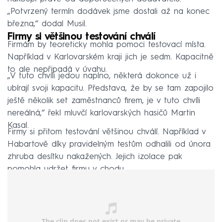
„Potvrzený termín dodávek jsme dostali až na konec
března,“ dodal Musil.
Firmy si většinou testování chválí
Firmám by teoreticky mohla pomoci testovací místa.
Například v Karlovarském kraji jich je sedm. Kapacitně
to ale nepřipadá v úvahu.
„V tuto chvíli jedou naplno, některá dokonce už i
ubírají svoji kapacitu. Představa, že by se tam zapojilo
ještě několik set zaměstnanců firem, je v tuto chvíli
nereálná,“ řekl mluvčí karlovarských hasičů Martin
Kasal.
Firmy si přitom testování většinou chválí. Například v
Habartově díky pravidelným testům odhalili od února
zhruba desítku nakažených. Jejich izolace pak
pomohla udržet firmu v chodu.