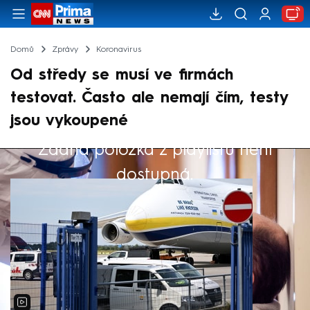
Domů
Zprávy
Koronavirus
Od středy se musí ve firmách
testovat. Často ale nemají čím, testy
jsou vykoupené
Žádná položka z playlistu není
Výběr redakce
dostupná.