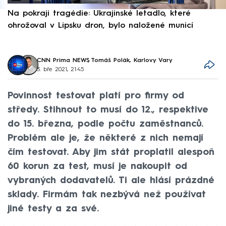
Na pokraji tragédie: Ukrajinské letadlo, které
P
ohrožoval v Lipsku dron, bylo naložené municí
e
CNN Prima NEWS
,
Tomáš Polák, Karlovy Vary
3. bře 2021, 21:45
Povinnost testovat platí pro firmy od
středy. Stihnout to musí do 12., respektive
do 15. března, podle počtu zaměstnanců.
Problém ale je, že některé z nich nemají
čím testovat. Aby jim stát proplatil alespoň
60 korun za test, musí je nakoupit od
vybraných dodavatelů. Ti ale hlásí prázdné
sklady. Firmám tak nezbývá než používat
jiné testy a za své.