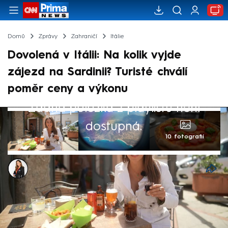
Domů
Zprávy
Zahraničí
Itálie
Dovolená v Itálii: Na kolik vyjde
zájezd na Sardinii? Turisté chválí
poměr ceny a výkonu
Žádná položka z playlistu není
dostupná.
10 fotografií
Alex Hrdinová
5. kvě 2024, 08:52
Čas letních dovolených se kvapem blíží. Jak
draho letos kde bude? Jedním z míst, kam