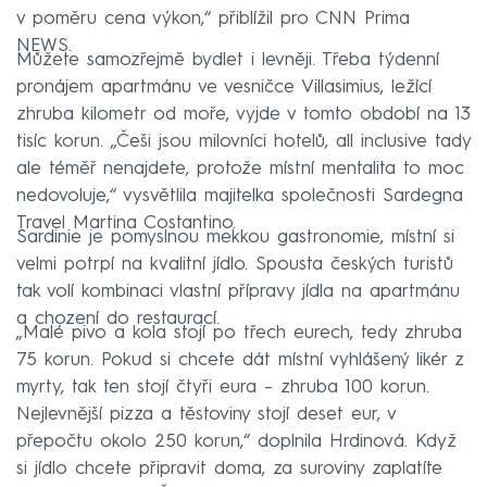
v poměru cena výkon,“ přiblížil pro CNN Prima
NEWS.
Můžete samozřejmě bydlet i levněji. Třeba týdenní
pronájem apartmánu ve vesničce Villasimius, ležící
zhruba kilometr od moře, vyjde v tomto období na 13
tisíc korun. „Češi jsou milovníci hotelů, all inclusive tady
ale téměř nenajdete, protože místní mentalita to moc
nedovoluje,“ vysvětlila majitelka společnosti Sardegna
Travel Martina Costantino.
Sardinie je pomyslnou mekkou gastronomie, místní si
velmi potrpí na kvalitní jídlo. Spousta českých turistů
tak volí kombinaci vlastní přípravy jídla na apartmánu
a chození do restaurací.
„Malé pivo a kola stojí po třech eurech, tedy zhruba
75 korun. Pokud si chcete dát místní vyhlášený likér z
myrty, tak ten stojí čtyři eura – zhruba 100 korun.
Nejlevnější pizza a těstoviny stojí deset eur, v
přepočtu okolo 250 korun,“ doplnila Hrdinová. Když
si jídlo chcete připravit doma, za suroviny zaplatíte