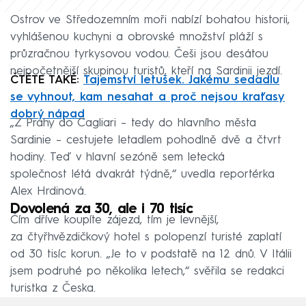
Ostrov ve Středozemním moři nabízí bohatou historii,
vyhlášenou kuchyni a obrovské množství pláží s
průzračnou tyrkysovou vodou. Češi jsou desátou
nejpočetnější skupinou turistů, kteří na Sardinii jezdí.
ČTĚTE TAKÉ:
Tajemství letušek. Jakému sedadlu
se vyhnout, kam nesahat a proč nejsou kraťasy
dobrý nápad
„Z Prahy do Cagliari – tedy do hlavního města
Sardinie – cestujete letadlem pohodlně dvě a čtvrt
hodiny. Teď v hlavní sezóně sem letecká
společnost létá dvakrát týdně,“ uvedla reportérka
Alex Hrdinová.
Dovolená za 30, ale i 70 tisíc
Čím dříve koupíte zájezd, tím je levnější,
za čtyřhvězdičkový hotel s polopenzí turisté zaplatí
od 30 tisíc korun. „Je to v podstatě na 12 dnů. V Itálii
jsem podruhé po několika letech,“ svěřila se redakci
turistka z Česka.