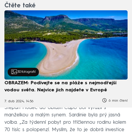
Čtěte také
30
fotografií
OBRAZEM: Podívejte se na pláže s nejmodřejší
vodou světa. Nejvíce jich najdete v Evropě
6 min čtení
7. dub 2024, 14:56
Štěpán Hudec do oblasti Capo Boi vyrazil s
manželkou a malým synem. Sardinie byla prý jasná
volba. „Za týdenní pobyt pro tříčlennou rodinu kolem
70 tisíc s polopenzí. Myslím, že to je dobrá investice