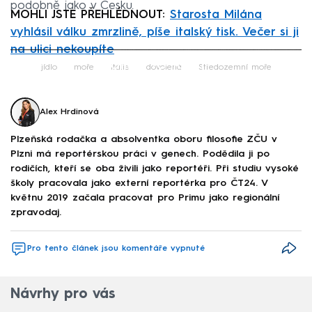
podobně jako v Česku.
MOHLI JSTE PŘEHLÉDNOUT:
Starosta Milána
vyhlásil válku zmrzlině, píše italský tisk. Večer si ji
na ulici nekoupíte
Failed to fetch
jídlo
moře
Itálie
dovolená
Středozemní moře
Alex Hrdinová
Plzeňská rodačka a absolventka oboru filosofie ZČU v
Plzni má reportérskou práci v genech. Podědila ji po
rodičích, kteří se oba živili jako reportéři. Při studiu vysoké
školy pracovala jako externí reportérka pro ČT24. V
květnu 2019 začala pracovat pro Primu jako regionální
zpravodaj.
Pro tento článek jsou komentáře vypnuté
Návrhy pro vás