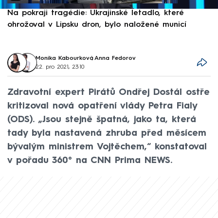
Na pokraji tragédie: Ukrajinské letadlo, které
P
ohrožoval v Lipsku dron, bylo naložené municí
e
Monika Kabourková
,
Anna Fedorov
22. pro 2021, 23:10
Zdravotní expert Pirátů Ondřej Dostál ostře
kritizoval nová opatření vlády Petra Fialy
(ODS). „Jsou stejně špatná, jako ta, která
tady byla nastavená zhruba před měsícem
bývalým ministrem Vojtěchem,“ konstatoval
v pořadu 360° na CNN Prima NEWS.