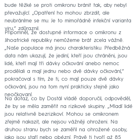
bude těžké se proti omikronu bránit tak, aby nebyl
převažující. „Opatření ho mohou zbrzdit, ale
neubráníme se mu. Je to mimořádně infekční varianta
viru,“ zdůraznil.
Připomněl, že dostupné informace o omikronu z
Jihoafrické republiky nemůžeme brát zcela vážně.
„Naše populace má jinou charakteristiku. Předběžná
data nám ukazují, že jediní, kteří jsou chráněni, jsou
lidé, kteří mají tři dávky očkování anebo nemoc
prodělali a mají jednu nebo dvě dávky očkování,“
pokračoval s tím, že ti, co mají pouze dvě dávky
očkování, jsou na tom nyní prakticky stejně jako
neočkovaní.
Na dotaz, co by Dostál vládě doporučil, odpověděl,
že by se měla zaměřit na rizikové skupiny. „Mladí lidé
jsou relativně bezrizikoví. Mohou se omikronem
zřejmě nakazit, ale nejsou vážněji ohroženi. Na
druhou stranu bych se zaměřil na ohrožené osoby,
jako jsou staří nebo obézní. Právě ti tvoří až 85