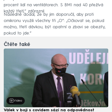
procent lidí na ventilátorech. S BMI nad 40 přežívá
každý třetí,“ zdůraznil.
Následně dodal, že by jim doporučil, aby proti
omikronu využili všechny tři „O“: „Očkovat se, pokud
možno, třetí dávkou, být opatrní a zbavi se obezity,
pokud to jde.“
Čtěte také
Video
Válek v boji s covidem sází na odpovědnost