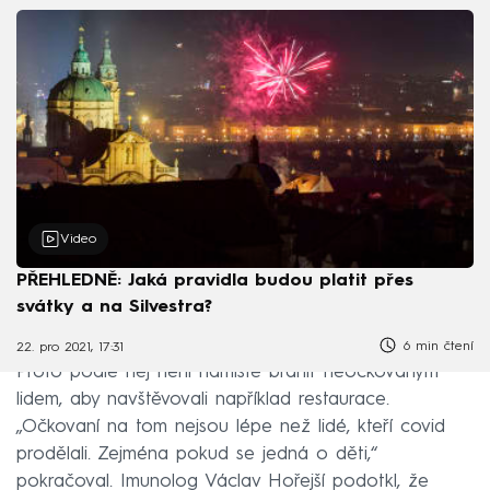
Video
PŘEHLEDNĚ: Jaká pravidla budou platit přes
svátky a na Silvestra?
6 min čtení
22. pro 2021, 17:31
Proto podle něj není namístě bránit neočkovaným
lidem, aby navštěvovali například restaurace.
„Očkovaní na tom nejsou lépe než lidé, kteří covid
prodělali. Zejména pokud se jedná o děti,“
pokračoval. Imunolog Václav Hořejší podotkl, že