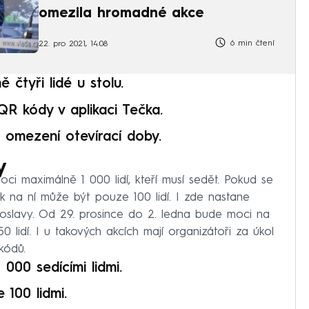
omezila hromadné akce
6 min čtení
22. pro 2021, 14:08
ě čtyři lidé u stolu.
QR kódy v aplikaci Tečka.
é omezení otevírací doby.
y
i maximálně 1 000 lidí, kteří musí sedět. Pokud se
ak na ní může být pouze 100 lidí. I zde nastane
é oslavy. Od 29. prosince do 2. ledna bude moci na
 lidí. I u takových akcích mají organizátoři za úkol
kódů.
 000 sedícími lidmi.
 100 lidmi.