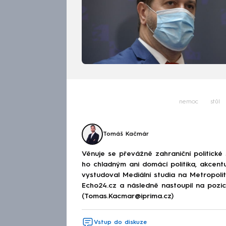
nemoc
stůl
Tomáš Kačmár
Věnuje se převážně zahraniční politické
ho chladným ani domácí politika, akcent
vystudoval Mediální studia na Metropolitn
Echo24.cz a následně nastoupil na poz
(Tomas.Kacmar@iprima.cz)
Vstup do diskuze