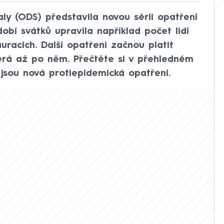
ly (ODS) představila novou sérii opatření
dobí svátků upravila například počet lidí
auracích. Další opatření začnou platit
erá až po něm. Přečtěte si v přehledném
jsou nová protiepidemická opatření.