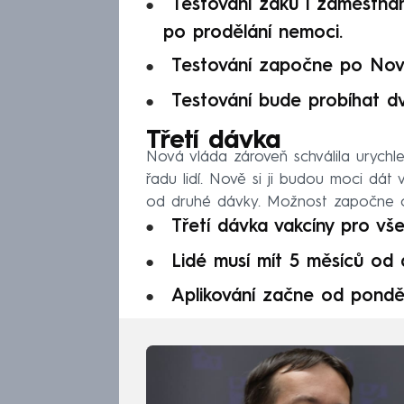
Testování žáků i zaměstnan
po prodělání nemoci.
Testování započne po Nové
Testování bude probíhat dv
Třetí dávka
Nová vláda zároveň schválila urychlen
řadu lidí. Nově si ji budou moci dát 
od druhé dávky. Možnost započne o
Třetí dávka vakcíny pro vše
Lidé musí mít 5 měsíců od 
Aplikování začne od pondělí