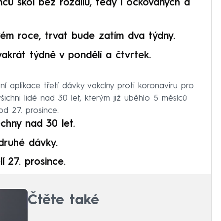
ců škol bez rozdílu, tedy i očkovaných a
m roce, trvat bude zatím dva týdny.
akrát týdně v pondělí a čtvrtek.
í aplikace třetí dávky vakcíny proti koronaviru pro
všichni lidé nad 30 let, kterým již uběhlo 5 měsíců
d 27. prosince.
chny nad 30 let.
druhé dávky.
 27. prosince.
Čtěte také