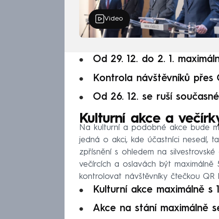
Video
Od 29. 12. do 2. 1. maximáln
Kontrola návštěvníků přes 
Od 26. 12. se ruší současn
Kulturní akce a večírk
Na kulturní a podobné akce bude moc
jedná o akci, kde účastníci nesedí, t
zpřísnění s ohledem na silvestrovsk
večírcích a oslavách být maximálně 50
kontrolovat návštěvníky čtečkou QR 
Kulturní akce maximálně s 1
Akce na stání maximálně se