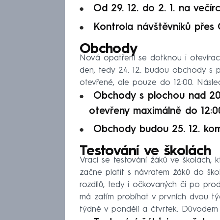
Od 29. 12. do 2. 1. na večír
Kontrola návštěvníků přes 
Obchody
Nová opatření se dotknou i otevíra
den, tedy 24. 12. budou obchody s 
otevřené, ale pouze do 12:00. Násle
Obchody s plochou nad 200
otevřeny maximálně do 12:0
Obchody budou 25. 12. kom
Testování ve školách
Vrací se testování žáků ve školách,
začne platit s návratem žáků do šk
rozdílů, tedy i očkovaných či po pr
má zatím probíhat v prvních dvou 
týdně v pondělí a čtvrtek. Důvodem 