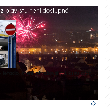
 playlistu není dostupná.
V
é letadlo, které ohrožoval v Lipsku dron,
Přilá
polit