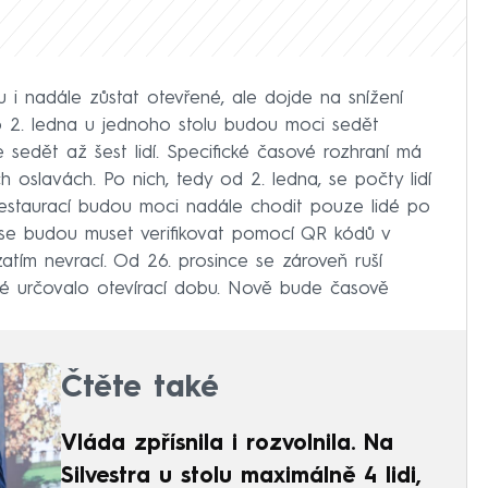
u i nadále zůstat otevřené, ale dojde na snížení
do 2. ledna u jednoho stolu budou moci sedět
e sedět až šest lidí. Specifické časové rozhraní má
h oslavách. Po nich, tedy od 2. ledna, se počty lidí
 restaurací budou moci nadále chodit pouze lidé po
 se budou muset verifikovat pomocí QR kódů v
zatím nevrací. Od 26. prosince se zároveň ruší
eré určovalo otevírací dobu. Nově bude časově
Čtěte také
Vláda zpřísnila i rozvolnila. Na
Silvestra u stolu maximálně 4 lidi,