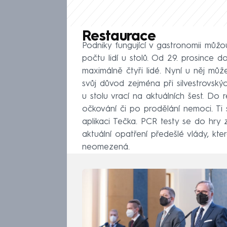
Restaurace
Podniky fungující v gastronomii můžo
počtu lidí u stolů. Od 29. prosince 
maximálně čtyři lidé. Nyní u něj můž
svůj důvod zejména při silvestrovskýc
u stolu vrací na aktuálních šest. Do
očkování či po prodělání nemoci. Ti
aplikaci Tečka. PCR testy se do hry 
aktuální opatření předešlé vlády, kt
neomezená.