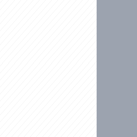
ideo
kat migranty do Česka? Sami by odešli, tvrdí exp
ické sebevraždě