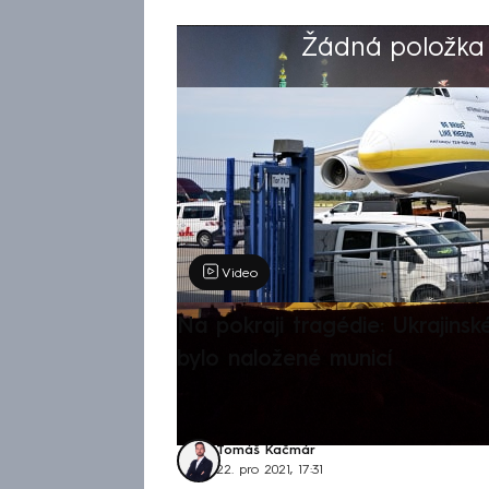
Žádná položka z
Výběr redakce
Video
Na pokraji tragédie: Ukrajinsk
bylo naložené municí
Tomáš Kačmár
22. pro 2021, 17:31