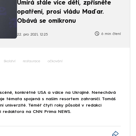
Umírá stále více dětí, zpřísněte
opatření, prosí vládu Maďar.
Obává se omikronu
6 min čtení
22. pro 2021, 12:25
školství
restaurace
očkování
 scéně, konkrétně USA a válce na Ukrajině. Nenechává
uje témata spojená s naším resortem zahraničí. Tomáš
í univerzitě. Téměř čtyři roky působil v redakci
ici redaktora na CNN Prima NEWS.