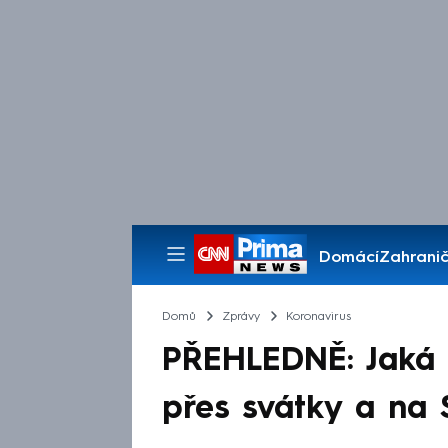
Domácí
Zahranič
Pořady
Domů
Zprávy
Koronavirus
PŘEHLEDNĚ: Jaká p
přes svátky a na S