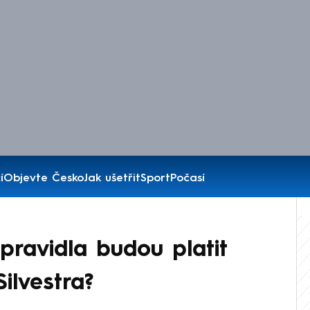
í
Objevte Česko
Jak ušetřit
Sport
Počasí
ravidla budou platit
ilvestra?