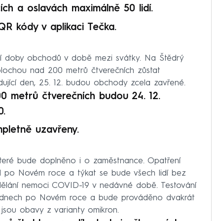
cích a oslavách maximálně 50 lidí.
QR kódy v aplikaci Tečka.
cí doby obchodů v době mezi svátky. Na Štědrý
plochou nad 200 metrů čtverečních zůstat
dující den, 25. 12. budou obchody zcela zavřené.
 metrů čtverečních budou 24. 12.
0.
pletně uzavřeny.
 které bude doplněno i o zaměstnance. Opatření
ol po Novém roce a týkat se bude všech lidí bez
odělání nemoci COVID-19 v nedávné době. Testování
týdnech po Novém roce a bude prováděno dvakrát
jsou obavy z varianty omikron.