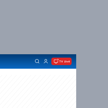
TV živě