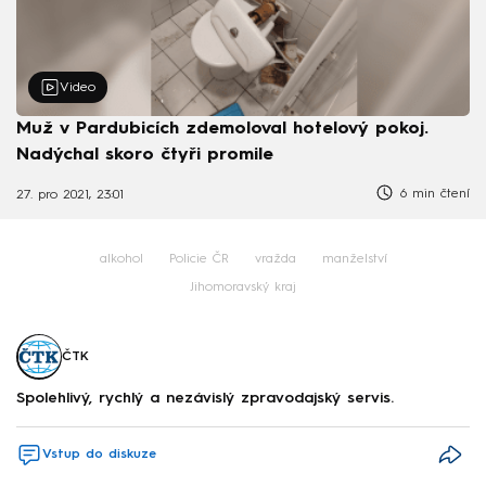
Video
Muž v Pardubicích zdemoloval hotelový pokoj.
Nadýchal skoro čtyři promile
6 min čtení
27. pro 2021, 23:01
alkohol
Policie ČR
vražda
manželství
Jihomoravský kraj
ČTK
Spolehlivý, rychlý a nezávislý zpravodajský servis.
Vstup do diskuze