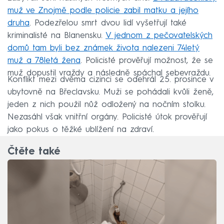
muž ve Znojmě podle policie zabil matku a jejího
druha
. Podezřelou smrt dvou lidí vyšetřují také
kriminalisté na Blanensku.
V jednom z pečovatelských
domů tam byli bez známek života nalezeni 74letý
muž a 78letá žena
. Policisté prověřují možnost, že se
muž dopustil vraždy a následně spáchal sebevraždu.
Konflikt mezi dvěma cizinci se odehrál 25. prosince v
ubytovně na Břeclavsku. Muži se pohádali kvůli ženě,
jeden z nich použil nůž odložený na nočním stolku.
Nezasáhl však vnitřní orgány. Policisté útok prověřují
jako pokus o těžké ublížení na zdraví.
Čtěte také