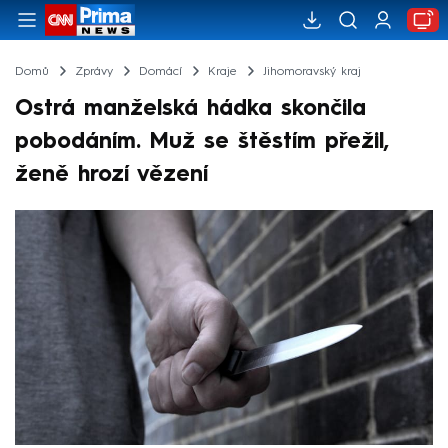
Domů
Zprávy
Domácí
Kraje
Jihomoravský kraj
Ostrá manželská hádka skončila
pobodáním. Muž se štěstím přežil,
ženě hrozí vězení