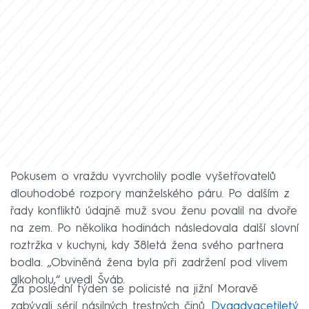
Pokusem o vraždu vyvrcholily podle vyšetřovatelů
dlouhodobé rozpory manželského páru. Po dalším z
řady konfliktů údajně muž svou ženu povalil na dvoře
na zem. Po několika hodinách následovala další slovní
roztržka v kuchyni, kdy 38letá žena svého partnera
bodla. „Obviněná žena byla při zadržení pod vlivem
alkoholu,“ uvedl Šváb.
Za poslední týden se policisté na jižní Moravě
zabývali sérií násilných trestných činů.
Dvaadvacetiletý