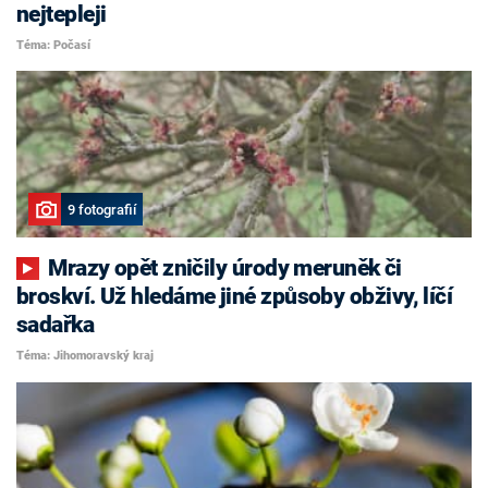
nejtepleji
Téma: Počasí
9 fotografií
Mrazy opět zničily úrody meruněk či
broskví. Už hledáme jiné způsoby obživy, líčí
sadařka
Téma: Jihomoravský kraj