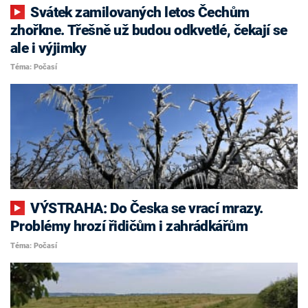
Svátek zamilovaných letos Čechům
zhořkne. Třešně už budou odkvetlé, čekají se
ale i výjimky
Téma: Počasí
VÝSTRAHA: Do Česka se vrací mrazy.
Problémy hrozí řidičům i zahrádkářům
Téma: Počasí