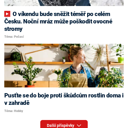
O víkendu bude sněžit téměř po celém
Česku. Noční mráz může poškodit ovocné
stromy
Téma: Počasí
Pusťte se do boje proti škůdcům rostlin doma i
v zahradě
Téma: Hobby
Další příspěvky