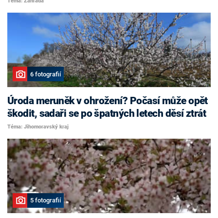
Téma: Zahrada
6 fotografií
Úroda meruněk v ohrožení? Počasí může opět
škodit, sadaři se po špatných letech děsí ztrát
Téma: Jihomoravský kraj
5 fotografií