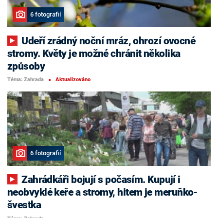
6 fotografií
Udeří zrádný noční mráz, ohrozí ovocné
stromy. Květy je možné chránit několika
způsoby
Téma: Zahrada
Aktualizováno
■
6 fotografií
Zahrádkáři bojují s počasím. Kupují i
neobvyklé keře a stromy, hitem je meruňko-
švestka