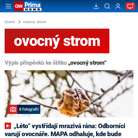
Domů
ovocný strom
ovocný strom
Výpis příspěvků ke štítku
„ovocný strom“
8 fotografií
„Léto“ vystřídají mrazivá rána: Odborníci
varují ovocnáře. MAPA odhaluje, kde bude