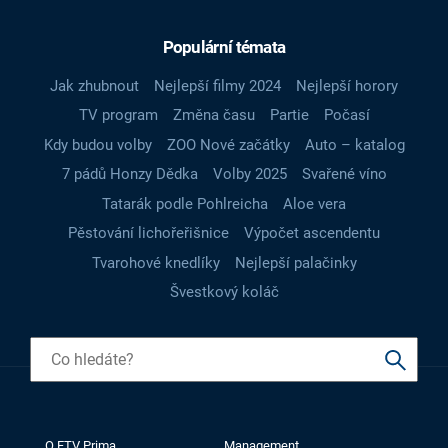
Populární témata
Jak zhubnout
Nejlepší filmy 2024
Nejlepší horory
TV program
Změna času
Partie
Počasí
Kdy budou volby
ZOO Nové začátky
Auto – katalog
7 pádů Honzy Dědka
Volby 2025
Svařené víno
Tatarák podle Pohlreicha
Aloe vera
Pěstování lichořeřišnice
Výpočet ascendentu
Tvarohové knedlíky
Nejlepší palačinky
Švestkový koláč
O FTV Prima
Management