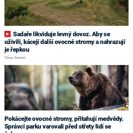
Sadaře likviduje levný dovoz. Aby se
uživili, kácejí další ovocné stromy a nahrazují
je řepkou
Téma: Domácí
Pokácejte ovocné stromy, přitahují medvědy.
Správci parku varovali před střety lidí se