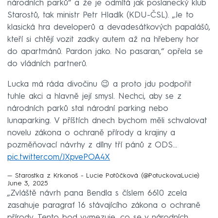
národních parků“ a že je odmítá jak poslanecký klub
Starostů, tak ministr Petr Hladík (KDU-ČSL). „Je to
klasická hra developerů a devadesátkových papalášů,
kteří si chtějí vozit zadky autem až na hřebeny hor
do apartmánů. Pardon jako. No pasaran,“ opřela se
do vládních partnerů.
Lucka má ráda divočinu 😉 a proto jdu podpořit
tuhle akci a hlavně její smysl. Nechci, aby se z
národních parků stal národní parking nebo
lunaparking. V příštích dnech bychom měli schvalovat
novelu zákona o ochraně přírody a krajiny a
pozměňovací návrhy z dílny tří pánů z ODS…
pic.twitter.com/JXpvePOA4X
— Starostka z Krkonoš - Lucie Potůčková (@PotuckovaLucie)
June 3, 2025
„Zvláště návrh pana Bendla s číslem 6610 zcela
zasahuje paragraf 16 stávajícího zákona o ochraně
přírody. Tento bod vymezuje, co se v národních