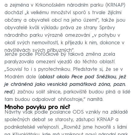
a zejména v Krkonošském národním parku (KRNAP)
dochází „k velkému množství sporů s trvale žijícími
občany a obyvateli obcí na jeho území“, takže jsou
obyvatelé kvůli výkladu práva ze strany Správy
národního parku výrazně omezováni „v pohybu v
okolí svých nemovitostí, k příjezdu k nim, dokonce v
návštěvách svých příbuzných“.
Jenže podle Potůčkové by taková změna zcela
paralyzovala omezení vjezdů do těchto oblastí.
„Souvisí to i s pyrotechnikou. Představte si, že se v
Modrém dole (
oblast okolo Pece pod Sněžkou, jež
je chráněná jako vesnická památková zóna, pozn.
red.
) začnou solit silnice, parkoviště budou plná a lidé
tam budou odpalovat ohňostroje,“ namítá.
Mnoho povyku pro nic?
Návrhy však podle poslance ODS vznikly na základě
společných debat se starosty, zástupci KRNAP a
podnikatelské veřejnosti. „Rovněž jsme hovořili s lidmi
na Křivoklátsku, kde má vzniknout nový národní park.