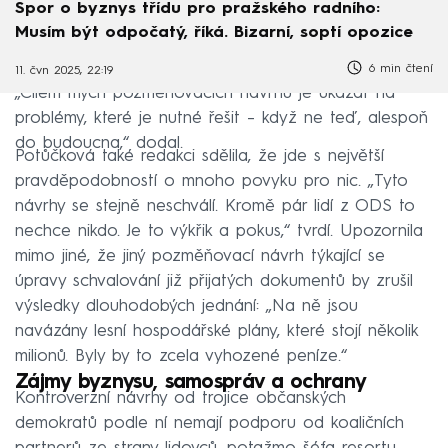
Spor o byznys třídu pro pražského radního:
Musím být odpočatý, říká. Bizarní, soptí opozice
6 min čtení
11. čvn 2025, 22:19
„Cílem mých pozměňovacích návrhů je ukázat na
problémy, které je nutné řešit – když ne teď, alespoň
do budoucna,“ dodal.
Potůčková také redakci sdělila, že jde s největší
pravděpodobností o mnoho povyku pro nic. „Tyto
návrhy se stejně neschválí. Kromě pár lidí z ODS to
nechce nikdo. Je to výkřik a pokus,“ tvrdí. Upozornila
mimo jiné, že jiný pozměňovací návrh týkající se
úpravy schvalování již přijatých dokumentů by zrušil
výsledky dlouhodobých jednání: „Na ně jsou
navázány lesní hospodářské plány, které stojí několik
milionů. Byly by to zcela vyhozené peníze.“
Zájmy byznysu, samospráv a ochrany
Kontroverzní návrhy od trojice občanských
demokratů podle ní nemají podporu od koaličních