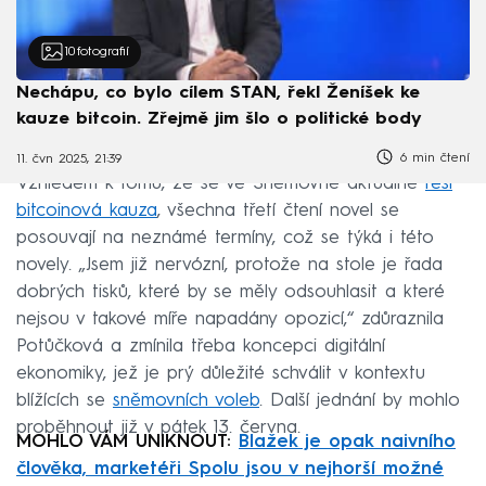
10
fotografií
Nechápu, co bylo cílem STAN, řekl Ženíšek ke
kauze bitcoin. Zřejmě jim šlo o politické body
6 min čtení
11. čvn 2025, 21:39
Vzhledem k tomu, že se ve Sněmovně aktuálně
řeší
bitcoinová kauza
, všechna třetí čtení novel se
posouvají na neznámé termíny, což se týká i této
novely. „Jsem již nervózní, protože na stole je řada
dobrých tisků, které by se měly odsouhlasit a které
nejsou v takové míře napadány opozicí,“ zdůraznila
Potůčková a zmínila třeba koncepci digitální
ekonomiky, jež je prý důležité schválit v kontextu
blížících se
sněmovních voleb
. Další jednání by mohlo
proběhnout již v pátek 13. června.
MOHLO VÁM UNIKNOUT:
Blažek je opak naivního
člověka, marketéři Spolu jsou v nejhorší možné