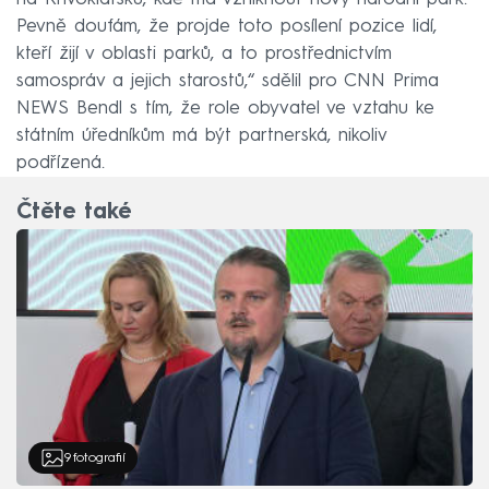
Pevně doufám, že projde toto posílení pozice lidí,
kteří žijí v oblasti parků, a to prostřednictvím
samospráv a jejich starostů,“ sdělil pro CNN Prima
NEWS Bendl s tím, že role obyvatel ve vztahu ke
státním úředníkům má být partnerská, nikoliv
podřízená.
Čtěte také
9
fotografií