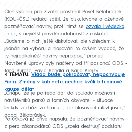
Člen výboru pro životní prostředí Pavel Bělobrádek
(KDU-ČSL) redakci sdělil, že diskutované a ožehavé
pozměňovací návrhy, proti nimž se
ozvala i vědecká
obec
, s největší pravděpodobností ztroskotají.
„Budeme o nich ještě diskutovat, ale vzhledem k
jednání na výboru a hlasování to ovšem vypadá, že
ty nejradikálnější návrhy neprojdou,“ pronesl.
Navržené úpravy byly načteny od tří poslanců ODS –
Jana Bureše, Pavla Bendla a Karla Krejzy.
K TÉMATU:
Vláda bude pokračovat, nepochybuje
Fiala. Změny v kabinetu nechce kvůli bitcoinové
kauze dělat
„Chápu, že je potřeba dát do souladu možnosti
návštěvníků parků a tamních obyvatel – situace
leckdy zachází za hranu –, ale hlasování mluví jasně,“
dodal Bělobrádek.
Potůčková již dříve napsala, že pozměňovací návrhy
z pera zákonodárců ODS „zcela destruují podstatu