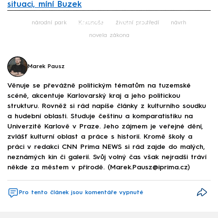
situaci, míní Buzek
Failed to fetch
národní park
Krkonoše
životní prostředí
návrh
novela zákona
Marek Pausz
Věnuje se převážně politickým tématům na tuzemské
scéně, akcentuje Karlovarský kraj a jeho politickou
strukturu. Rovněž si rád napíše články z kulturního soudku
a hudební oblasti. Studuje češtinu a komparatistiku na
Univerzitě Karlově v Praze. Jeho zájmem je veřejné dění,
zvlášť kulturní oblast a práce s historií. Kromě školy a
práci v redakci CNN Prima NEWS si rád zajde do malých,
neznámých kin či galerií. Svůj volný čas však nejradši tráví
někde za městem v přírodě. (Marek.Pausz@iprima.cz)
Pro tento článek jsou komentáře vypnuté