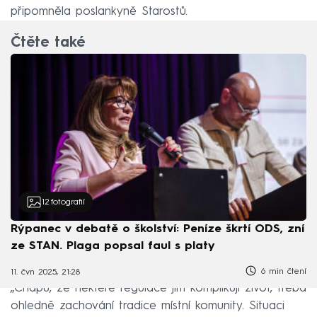
připomněla poslankyně Starostů.
Čtěte také
12
fotografií
Rýpanec v debatě o školství: Peníze škrtí ODS, zní
ze STAN. Plaga popsal faul s platy
6 min čtení
11. čvn 2025, 21:28
„Chápu, že některé regulace jim komplikují život, třeba
ohledně zachování tradice místní komunity. Situaci