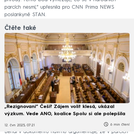
parcích nesmí,“ upřesnila pro CNN Prima NEWS
poslankyně STAN.
Čtěte také
„Rezignovaní“ Češi? Zájem volit klesá, ukázal
výzkum. Vede ANO, koalice Spolu si ale polepšila
6 min čtení
12. čvn 2025, 07:21
Bendl v dokumentu návrhu argumentuje, že v parcích