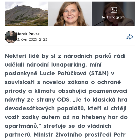
14 fotografií
Marek Pausz
13. čvn 2025, 21:23
Někteří lidé by si z národních parků rádi
udělali národní lunaparking, míní
poslankyně Lucie Potůčková (STAN) v
souvislosti s novelou zákona o ochraně
přírody a klimatu obsahující pozměňovací
návrhy ze strany ODS. „Je to klasická hra
devadesátkových papalášů, kteří si chtějí
vozit zadky autem až na hřebeny hor do
apartmánů,“ strefuje se do vládních
partnerů. Ministr životního prostředí Petr