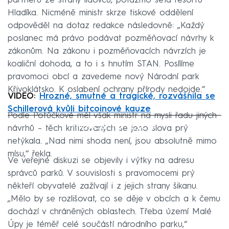
partnerů ze strany lidovců, potažmo šéfa resortu
Hladíka. Nicméně ministr skrze tiskové oddělení
odpověděl na dotaz redakce následovně: „Každý
poslanec má právo podávat pozměňovací návrhy k
zákonům. Na zákonu i pozměňovacích návrzích je
koaliční dohoda, a to i s hnutím STAN. Posílíme
pravomoci obcí a zavedeme nový Národní park
Křivoklátsko. K oslabení ochrany přírody nedojde.“
VIDEO:
Hrozné, smutné a tragické, rozvášnila se
Schillerová kvůli bitcoinové kauze
Podle Potůčkové měl však ministr na mysli řadu jiných
Failed to fetch
návrhů – těch kritizovaných se jeho slova prý
netýkala. „Nad nimi shoda není, jsou absolutně mimo
mísu,“ řekla.
Ve veřejné diskuzi se objevily i výtky na adresu
správců parků. V souvislosti s pravomocemi prý
někteří obyvatelé zažívají i z jejich strany šikanu.
„Mělo by se rozlišovat, co se děje v obcích a k čemu
dochází v chráněných oblastech. Třeba území Malé
Úpy je téměř celé součástí národního parku,“