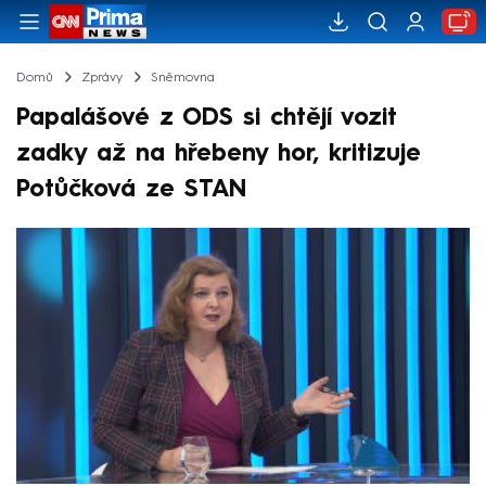
Domů
Zprávy
Sněmovna
Papalášové z ODS si chtějí vozit
zadky až na hřebeny hor, kritizuje
Potůčková ze STAN