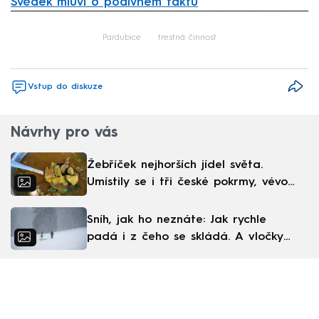
Svědek mluví o podivném faktu
Failed to fetch
Pardubice
trestná činnost
Vstup do diskuze
Návrhy pro vás
Žebříček nejhorších jídel světa.
Umístily se i tři české pokrmy, vévodí
skandinávská kuchyně
Sníh, jak ho neznáte: Jak rychle
padá i z čeho se skládá. A vločky
nejsou bílé