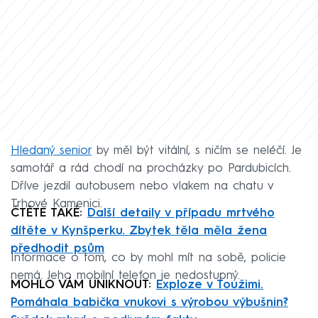
Hledaný senior
by měl být vitální, s ničím se neléčí. Je
samotář a rád chodí na procházky po Pardubicích.
Dříve jezdil autobusem nebo vlakem na chatu v
Trhové Kamenici.
ČTĚTE TAKÉ:
Další detaily v případu mrtvého
dítěte v Kynšperku. Zbytek těla měla žena
předhodit psům
Informace o tom, co by mohl mít na sobě, policie
nemá. Jeho mobilní telefon je nedostupný.
MOHLO VÁM UNIKNOUT:
Exploze v Toužimi.
Pomáhala babička vnukovi s výrobou výbušnin?