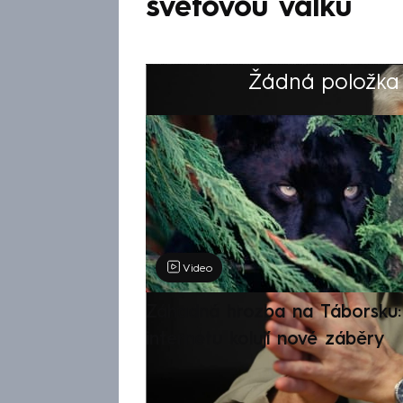
světovou válku
Žádná položka z
Výběr redakce
Video
Záhadná hrozba na Táborsku: 
internetu kolují nové záběry