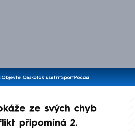
í
Objevte Česko
Jak ušetřit
Sport
Počasí
dokáže ze svých chyb
flikt připomíná 2.