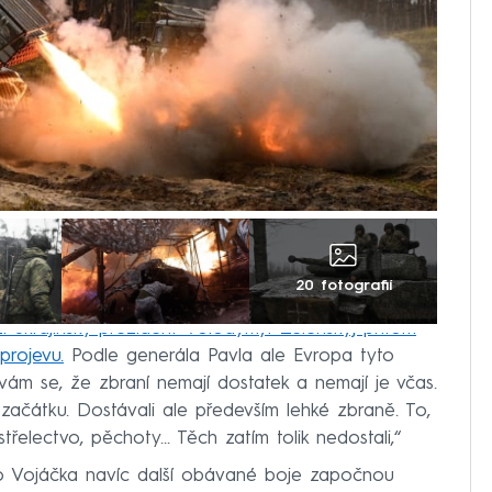
20 fotografií
 ukrajinský prezident Volodymyr Zelenskyj přitom
projevu.
Podle generála Pavla ale Evropa tyto
vám se, že zbraní nemají dostatek a nemají je včas.
začátku. Dostávali ale především lehké zbraně. To,
střelectvo, pěchoty… Těch zatím tolik nedostali,“
ho Vojáčka navíc další obávané boje započnou