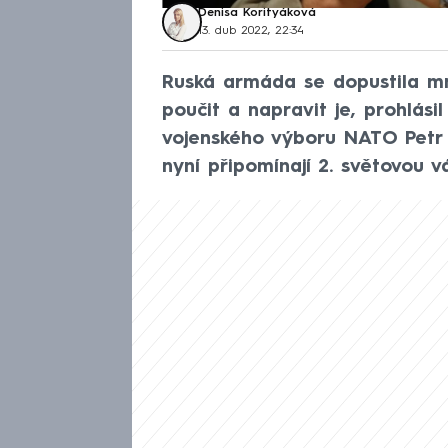
Denisa Korityáková
13. dub 2022, 22:34
Ruská armáda se dopustila mn
poučit a napravit je, prohlás
vojenského výboru NATO Petr P
nyní připomínají 2. světovou 