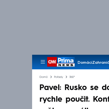
Domácí
Zahranič
Pořady
Domů
Pořady
360°
Pavel: Rusko se 
rychle poučit. Kon