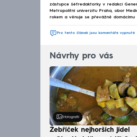
zástupce šéfredaktorky v redakci Genera
Metropolitní univerzitu Praha, obor Med
rokem a věnuje se převážně domácímu děn
Pro tento článek jsou komentáře vypnuté
Návrhy pro vás
5
fotografií
Žebříček nejhorších jídel