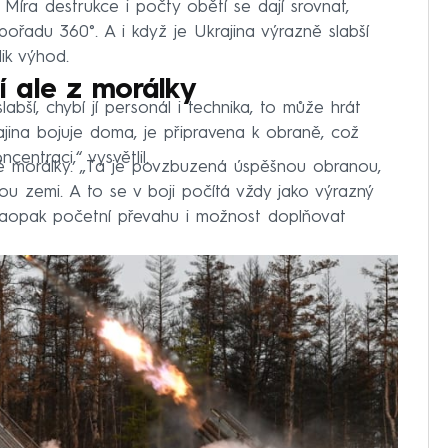
 Míra destrukce i počty obětí se dají srovnat,
pořadu 360°. A i když je Ukrajina výrazně slabší
lik výhod.
ží ale z morálky
abší, chybí jí personál i technika, to může hrát
rajina bojuje doma, je připravena k obraně, což
entraci,“ vysvětlil.
oké morálky. „Ta je povzbuzená úspěšnou obranou,
vou zemi. A to se v boji počítá vždy jako výrazný
 naopak početní převahu i možnost doplňovat