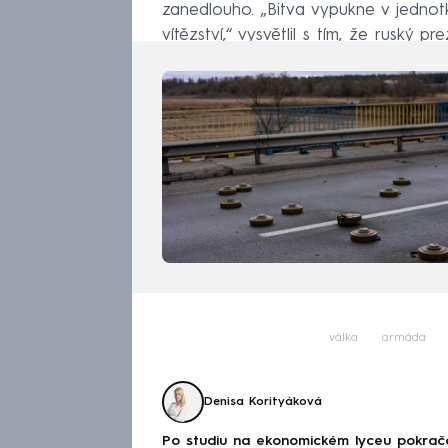
zanedlouho. „Bitva vypukne v jednotk
vítězství,“ vysvětlil s tím, že ruský 
května – oznámit konkrétní vítězství.
válka
armáda
Denisa Korityáková
Po studiu na ekonomickém lyceu pokračov