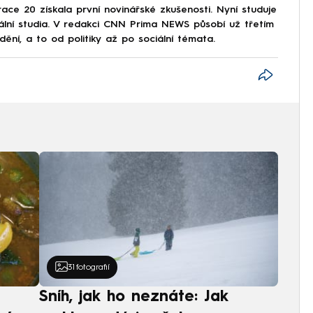
ce 20 získala první novinářské zkušenosti. Nyní studuje
iální studia. V redakci CNN Prima NEWS působí už třetím
í, a to od politiky až po sociální témata.
31
fotografií
Sníh, jak ho neznáte: Jak