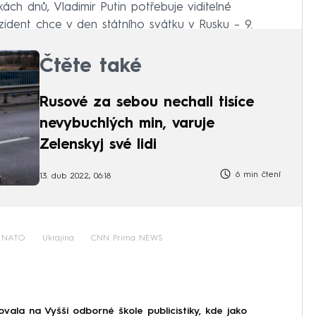
ách dnů, Vladimir Putin potřebuje viditelné
prezident chce v den státního svátku v Rusku – 9.
Čtěte také
Rusové za sebou nechali tisíce
nevybuchlých min, varuje
Zelenskyj své lidi
6 min čtení
13. dub 2022, 06:18
NATO
Ukrajina
CNN Prima NEWS
ala na Vyšší odborné škole publicistiky, kde jako