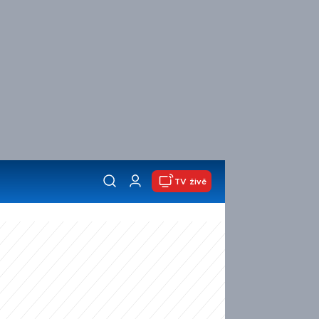
TV živě