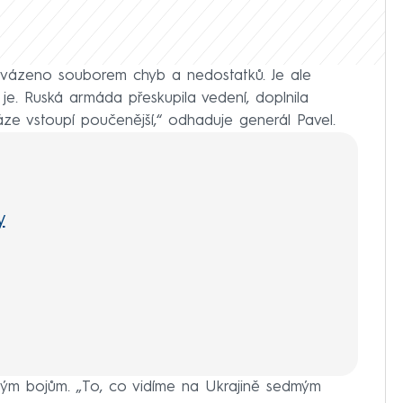
ovázeno souborem chyb a nedostatků. Je ale
je. Ruská armáda přeskupila vedení, doplnila
áze vstoupí poučenější,“ odhaduje generál Pavel.
y
dým bojům. „To, co vidíme na Ukrajině sedmým