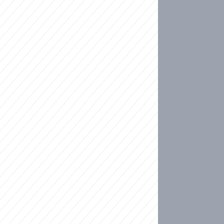
ideo
ní plné slz po 50 letech: Matku donutili dát d
ět spojil test DNA