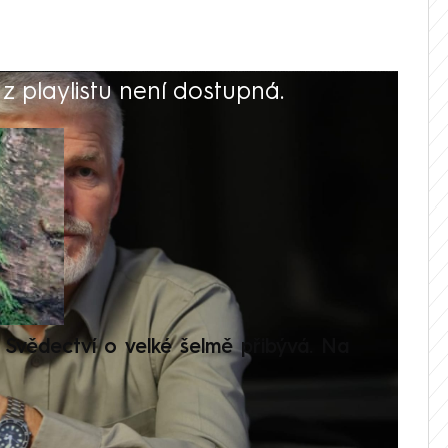
 playlistu není dostupná.
V
Svědectví o velké šelmě přibývá. Na
Setká
je op