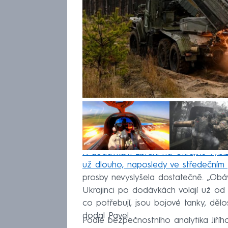
K dodávkám zbraní na Ukrajinu vybízí
už dlouho, naposledy ve středečním 
prosby nevyslyšela dostatečně. „Obá
Ukrajinci po dodávkách volají už od 
co potřebují, jsou bojové tanky, dělo
dodal Pavel.
Podle bezpečnostního analytika Jiří