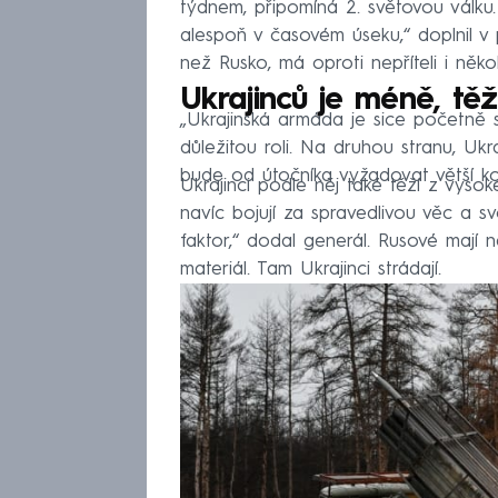
týdnem, připomíná 2. světovou válku.
alespoň v časovém úseku,“ doplnil v 
než Rusko, má oproti nepříteli i něko
Ukrajinců je méně, tě
„Ukrajinská armáda je sice početně sl
důležitou roli. Na druhou stranu, Uk
bude od útočníka vyžadovat větší konc
Ukrajinci podle něj také těží z vys
navíc bojují za spravedlivou věc a s
faktor,“ dodal generál. Rusové mají
materiál. Tam Ukrajinci strádají.