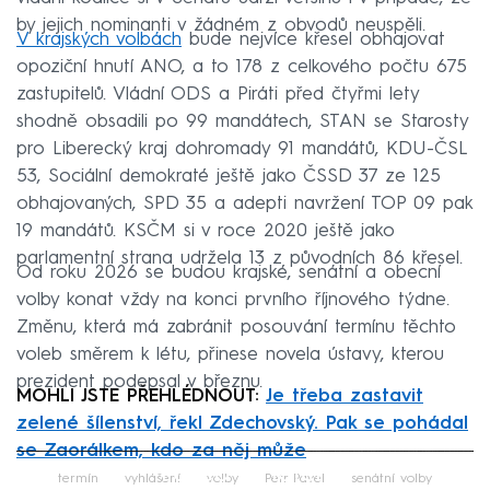
by jejich nominanti v žádném z obvodů neuspěli.
V krajských volbách
bude nejvíce křesel obhajovat
opoziční hnutí ANO, a to 178 z celkového počtu 675
zastupitelů. Vládní ODS a Piráti před čtyřmi lety
shodně obsadili po 99 mandátech, STAN se Starosty
pro Liberecký kraj dohromady 91 mandátů, KDU-ČSL
53, Sociální demokraté ještě jako ČSSD 37 ze 125
obhajovaných, SPD 35 a adepti navržení TOP 09 pak
19 mandátů. KSČM si v roce 2020 ještě jako
parlamentní strana udržela 13 z původních 86 křesel.
Od roku 2026 se budou krajské, senátní a obecní
volby konat vždy na konci prvního říjnového týdne.
Změnu, která má zabránit posouvání termínu těchto
voleb směrem k létu, přinese novela ústavy, kterou
prezident podepsal v březnu.
MOHLI JSTE PŘEHLÉDNOUT:
Je třeba zastavit
zelené šílenství, řekl Zdechovský. Pak se pohádal
se Zaorálkem, kdo za něj může
Failed to fetch
termín
vyhlášení
volby
Petr Pavel
senátní volby