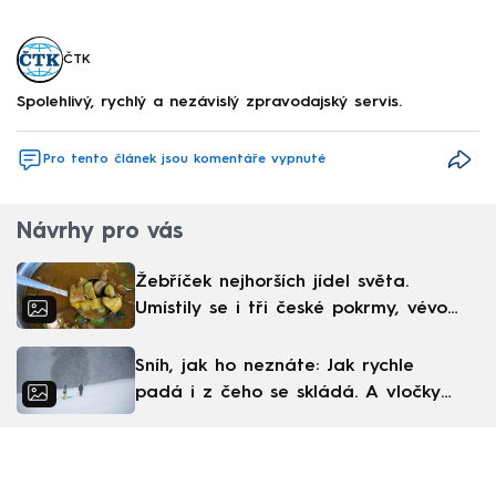
ČTK
Spolehlivý, rychlý a nezávislý zpravodajský servis.
Pro tento článek jsou komentáře vypnuté
Návrhy pro vás
Žebříček nejhorších jídel světa.
Umístily se i tři české pokrmy, vévodí
skandinávská kuchyně
Sníh, jak ho neznáte: Jak rychle
padá i z čeho se skládá. A vločky
nejsou bílé