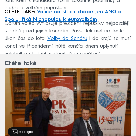
tom, kteří z kandidátů splnili zákonné podmínky a
budou k volbám připuštěni.
ČTĚTE TAKÉ:
Voliče na sítích chápe jen ANO a
Spolu, říká Michopulos k eurovolbám
Datum voleb vyhlašuje prezident republiky nejpozději
90 dnů před jejich konáním. Pavel tak měl na tento
úkon čas do léta.
Volby do Senátu
i do krajů se musí
konat ve třicetidenní lhůtě končící dnem uplynutí
volebního období zastupitelů či senátorů.
Čtěte také
13
fotografií