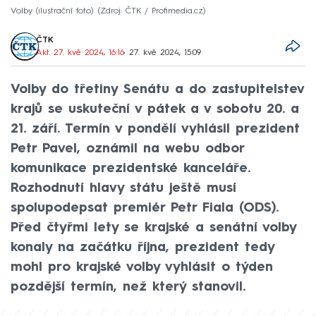
Volby (ilustrační foto)
Zdroj: ČTK / Profimedia.cz
ČTK
Akt. 27. kvě 2024, 16:16
• 27. kvě 2024, 15:09
Volby do třetiny Senátu a do zastupitelstev
krajů se uskuteční v pátek a v sobotu 20. a
21. září. Termín v pondělí vyhlásil prezident
Petr Pavel, oznámil na webu odbor
komunikace prezidentské kanceláře.
Rozhodnutí hlavy státu ještě musí
spolupodepsat premiér Petr Fiala (ODS).
Před čtyřmi lety se krajské a senátní volby
konaly na začátku října, prezident tedy
mohl pro krajské volby vyhlásit o týden
pozdější termín, než který stanovil.