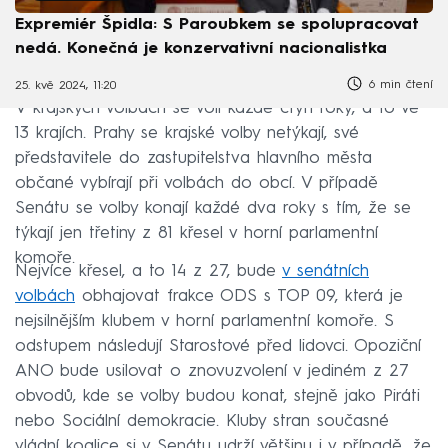
Expremiér Špidla: S Paroubkem se spolupracovat
nedá. Konečná je konzervativní nacionalistka
6 min čtení
25. kvě 2024, 11:20
V krajských volbách se volí každé čtyři roky, a to ve
13 krajích. Prahy se krajské volby netýkají, své
představitele do zastupitelstva hlavního města
občané vybírají při volbách do obcí. V případě
Senátu se volby konají každé dva roky s tím, že se
týkají jen třetiny z 81 křesel v horní parlamentní
komoře.
Nejvíce křesel, a to 14 z 27, bude
v senátních
volbách
obhajovat frakce ODS s TOP 09, která je
nejsilnějším klubem v horní parlamentní komoře. S
odstupem následují Starostové před lidovci. Opoziční
ANO bude usilovat o znovuzvolení v jediném z 27
obvodů, kde se volby budou konat, stejně jako Piráti
nebo Sociální demokracie. Kluby stran současné
vládní koalice si v Senátu udrží většinu i v případě, že