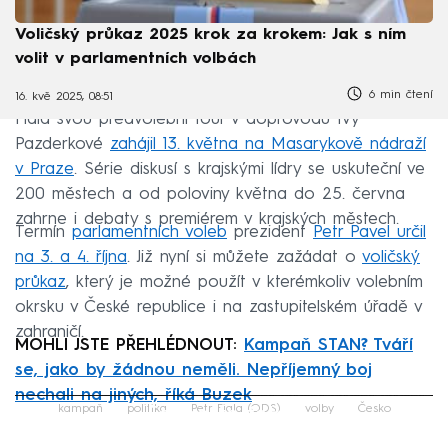
Voličský průkaz 2025 krok za krokem: Jak s ním
volit v parlamentních volbách
6 min čtení
16. kvě 2025, 08:51
Fiala svou předvolební tour v doprovodu Ivy
Pazderkové
zahájil 13. května na Masarykově nádraží
v Praze
. Série diskusí s krajskými lídry se uskuteční ve
200 městech a od poloviny května do 25. června
zahrne i debaty s premiérem v krajských městech.
Termín
parlamentních voleb
prezident
Petr Pavel určil
na 3. a 4. října
. Již nyní si můžete zažádat o
voličský
průkaz
, který je možné použít v kterémkoliv volebním
okrsku v České republice i na zastupitelském úřadě v
zahraničí.
MOHLI JSTE PŘEHLÉDNOUT:
Kampaň STAN? Tváří
se, jako by žádnou neměli. Nepříjemný boj
nechali na jiných, říká Buzek
Failed to fetch
kampaň
politika
Petr Fiala (ODS)
volby
Česko