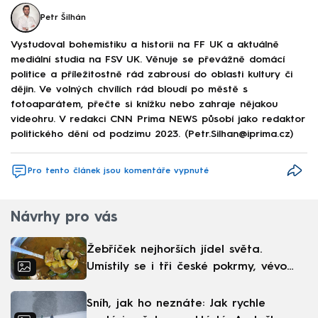
Petr Šilhán
Vystudoval bohemistiku a historii na FF UK a aktuálně
mediální studia na FSV UK. Věnuje se převážně domácí
politice a příležitostně rád zabrousí do oblasti kultury či
dějin. Ve volných chvílích rád bloudí po městě s
fotoaparátem, přečte si knížku nebo zahraje nějakou
videohru. V redakci CNN Prima NEWS působí jako redaktor
politického dění od podzimu 2023. (Petr.Silhan@iprima.cz)
Pro tento článek jsou komentáře vypnuté
Návrhy pro vás
Žebříček nejhorších jídel světa.
Umístily se i tři české pokrmy, vévodí
skandinávská kuchyně
Sníh, jak ho neznáte: Jak rychle