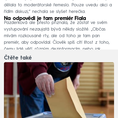
dělala to moderátorské řemeslo. Pouze uvedu akci a
řídím diskuzi,“ nechala se slyšet herečka.
Na odpovědi je tam premiér Fiala
Pazderková ale přesto přiznala, že zůstat ve svém
vystupování nezaujatá bývá někdy složité. „Občas
mívám rozkousané rty, ale od toho je tam pan
premiér, aby odpovídal. Člověk spíš cítí lítost z toho,
čemu lidé věří, různým dezinformacím, nebo jak
vytrhávají věci z kontextu,“ dodala Pazderková.
Čtěte také