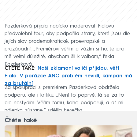
Pazderková přijala nabídku moderovat Fialovu
předvolební tour, aby podpořila strany, které jsou dle
jejích slov prodemokratické, proevropské a
prozápadní. „Premiérovi věřím a vážím si ho. Je pro
mě velmi důležité, abychom šli k volbám,“ řekla
Pazderková.
ČTĚTE TAKÉ:
Naši zklamaní voliči přijdou, věří
Fiala. V porážce ANO problém nevidí, kampaň má
za brutální
Za spolupráci s premiérem Pazderková obdržela
podporu, ale i kritiku. „Není to poprvé. Já se za to
ale nestydím. Věřím tomu, koho podporuji, a ať mi
nálepka zůstane,“ sdělila herečka.
Čtěte také