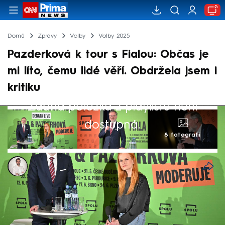
Domů
Zprávy
Volby
Volby 2025
Pazderková k tour s Fialou: Občas je
mi líto, čemu lidé věří. Obdržela jsem i
kritiku
Žádná položka z playlistu není
dostupná.
8 fotografií
Petr Šilhán
29. kvě 2025, 13:44
Premiérovi Petru Fialovi (ODS) věřím a
politických nálepek se nebojím. V pořadu