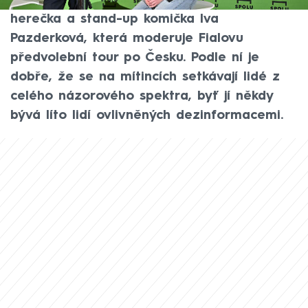
Nový den na CNN Prima NEWS to řekla
herečka a stand-up komička Iva
Pazderková, která moderuje Fialovu
předvolební tour po Česku. Podle ní je
dobře, že se na mítincích setkávají lidé z
celého názorového spektra, byť jí někdy
bývá líto lidí ovlivněných dezinformacemi.