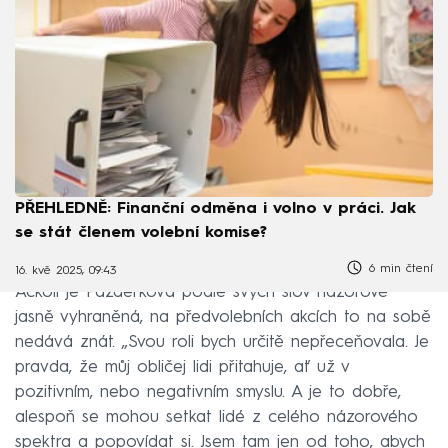
PŘEHLEDNĚ: Finanční odměna i volno v práci. Jak
se stát členem volební komise?
6 min čtení
16. kvě 2025, 09:43
Ačkoli je Pazderková podle svých slov názorově
jasně vyhraněná, na předvolebních akcích to na sobě
nedává znát. „Svou roli bych určitě nepřeceňovala. Je
pravda, že můj obličej lidi přitahuje, ať už v
pozitivním, nebo negativním smyslu. A je to dobře,
alespoň se mohou setkat lidé z celého názorového
spektra a popovídat si. Jsem tam jen od toho, abych