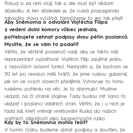
Pokud si za nimi stojí, tak si ale musí být vědom
důsledku. A ten důsledek je, že ruská propaganda
takováto slova využívá. Nemůžeme to jen tak přejít.
Aby Sněmovna o odvolání Vojtěcha Filipa
z vedení dolní komory vůbec jednala,
potřebujete sehnat podpisy dvou pětin poslanců.
Myslíte, že se vám to podaří?
Věřím, že většině poslanců vadí, aby se takto náš
reprezentant vyjadřoval. Vojtěch Filip zaujímá jednu
z nejvyšších ústavní funkcí. Nemyslím si, že bychom se
30 let po revoluci měli tvářit, že jsme ruskou gubernií,
jak on ve svých slovech předjímá. Vyhovuje to tomu
ruskému pohledu na věc. Je to alarmující. Musíme
ukázat, na čí straně stojíme. Tady budou mít šanci to
ukázat i poslanci vládních stran. Věřím, že i u nich je
řada lidí, kteří vnímají vměšování Ruska do našich
vnitřních záležitostí jako bezpečnostní riziko.
Kdy by to Sněmovna mohla řešit?
V tomto týdnu budeme sbírat podpisy a doufám, že