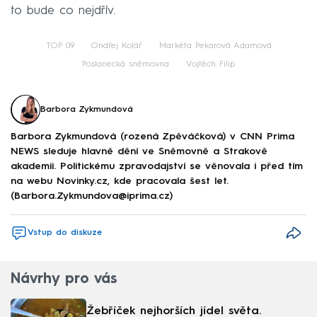
to bude co nejdřív.
TOP 09
Ondřej Kolář
Markéta Pekarová Adamová
Poslanecká sněmovna
Vojtěch Filip
Barbora Zykmundová
Barbora Zykmundová (rozená Zpěváčková) v CNN Prima
NEWS sleduje hlavně dění ve Sněmovně a Strakově
akademii. Politickému zpravodajství se věnovala i před tím
na webu Novinky.cz, kde pracovala šest let.
(Barbora.Zykmundova@iprima.cz)
Vstup do diskuze
Návrhy pro vás
Žebříček nejhorších jídel světa.