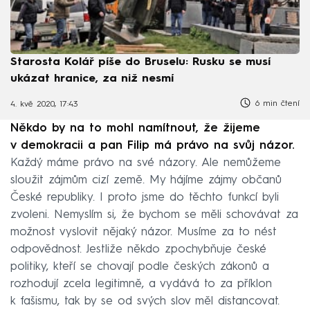
Starosta Kolář píše do Bruselu: Rusku se musí
ukázat hranice, za niž nesmí
6 min čtení
4. kvě 2020, 17:43
Někdo by na to mohl namítnout, že žijeme
v demokracii a pan Filip má právo na svůj názor.
Každý máme právo na své názory. Ale nemůžeme
sloužit zájmům cizí země. My hájíme zájmy občanů
České republiky. I proto jsme do těchto funkcí byli
zvoleni. Nemyslím si, že bychom se měli schovávat za
možnost vyslovit nějaký názor. Musíme za to nést
odpovědnost. Jestliže někdo zpochybňuje české
politiky, kteří se chovají podle českých zákonů a
rozhodují zcela legitimně, a vydává to za příklon
k fašismu, tak by se od svých slov měl distancovat.