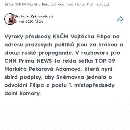
Šéfka TOP 09 Markéta Pekarová Adamová.
Zdroj: Profimedia.cz
Barbora Zykmundová
5. kvě 2020, 12:24
Výroky předsedy KSČM Vojtěcha Filipa na
adresu pražských politiků jsou za hranou a
slouží ruské propagandě. V rozhovoru pro
CNN Prima NEWS to řekla šéfka TOP 09
Markéta Pekarová Adamová, která nyní
sbírá podpisy, aby Sněmovna jednala o
odvolání Filipa z postu 1. místopředsedy
dolní komory.