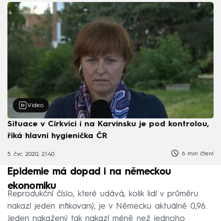
Video
Situace v Církvici i na Karvinsku je pod kontrolou,
říká hlavní hygienička ČR
6 min čtení
5. čvc 2020, 21:40
Epidemie má dopad i na německou
ekonomiku
Reprodukční číslo, které udává, kolik lidí v průměru
nakazí jeden infikovaný, je v Německu aktuálně 0,96.
Jeden nakažený tak nakazí méně než jednoho