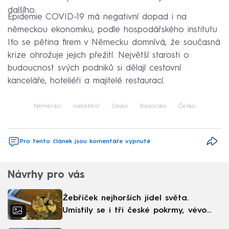
dalšího.
Epidemie COVID-19 má negativní dopad i na
německou ekonomiku, podle hospodářského institutu
Ifo se pětina firem v Německu domnívá, že současná
krize ohrožuje jejich přežití. Největší starosti o
budoucnost svých podniků si dělají cestovní
kanceláře, hoteliéři a majitelé restaurací.
Německo
nakažení
Sasko
Bavorsko
Česko
Pro tento článek jsou komentáře vypnuté
Návrhy pro vás
Žebříček nejhorších jídel světa.
Umístily se i tři české pokrmy, vévodí
skandinávská kuchyně