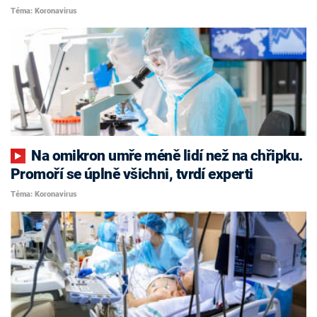
Téma: Koronavirus
Na omikron umře méně lidí než na chřipku.
Promoří se úplně všichni, tvrdí experti
Téma: Koronavirus