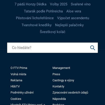
7 pádů Honzy Dědka
Volby 2025
Svařené víno
Tatarák podle Pohlreicha
Aloe vera
Pěstování lichořeřišnice
Výpočet ascendentu
Tvarohové knedlíky
Nejlepší palačinky
Švestkový koláč
O FTV Prima
Management
Volná místa
Press
Reklama
Castingy a výzvy
HbbTV
Kontakty
Podmínky užívání
Zpracování osobních údajů
Cookies
Nápověda
Vlastník FTV Prima spol. s
Redakce