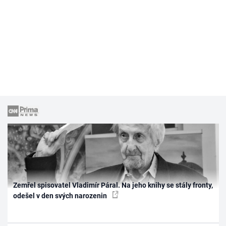
Zemřel spisovatel Vladimír Páral. Na jeho knihy se stály fronty,
odešel v den svých narozenin