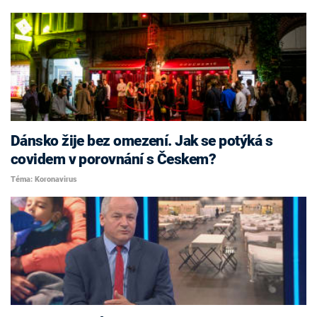
Dánsko žije bez omezení. Jak se potýká s
covidem v porovnání s Českem?
Téma: Koronavirus