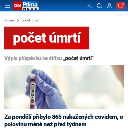
Domů
počet úmrtí
počet úmrtí
Výpis příspěvků ke štítku
„počet úmrtí“
Za pondělí přibylo 865 nakažených covidem, o
polovinu méně než před týdnem