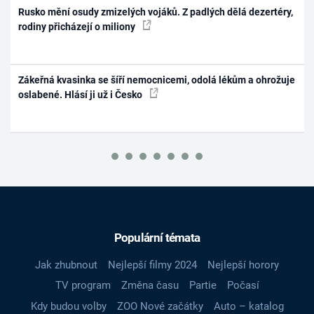
Rusko mění osudy zmizelých vojáků. Z padlých dělá dezertéry,
rodiny přicházejí o miliony
Zákeřná kvasinka se šíří nemocnicemi, odolá lékům a ohrožuje
oslabené. Hlásí ji už i Česko
Populární témata
Jak zhubnout
Nejlepší filmy 2024
Nejlepší horory
TV program
Změna času
Partie
Počasí
Kdy budou volby
ZOO Nové začátky
Auto – katalog