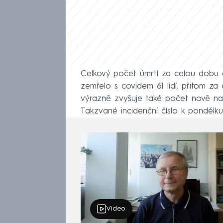
Celkový počet úmrtí za celou dobu e
zemřelo s covidem 61 lidí, přitom za 
výrazně zvyšuje také počet nově nak
Takzvané incidenční číslo k pondělku
Video