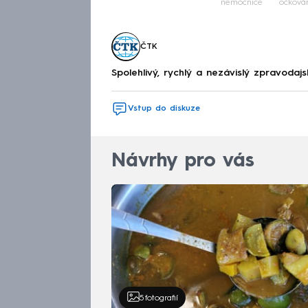
nemocnice
očková
ČTK
Spolehlivý, rychlý a nezávislý zpravodajs
Vstup do diskuze
Návrhy pro vás
5
fotografií