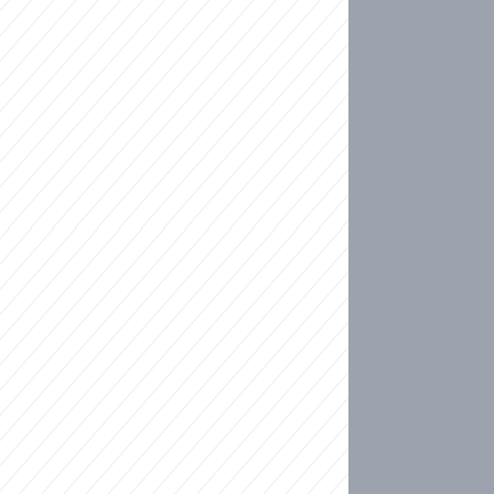
ideo
 přinese další krok Sparty v boji o LM. Fanoušci
tu v Lyonu