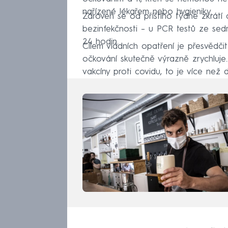
nařízené lékařem nebo hygieniky.
Zároveň se od příštího týdne zkrátí 
bezinfekčnosti – u PCR testů ze sedm
24 hodin.
Cílem vládních opatření je přesvědči
očkování skutečně výrazně zrychluje
vakcíny proti covidu, to je více než 