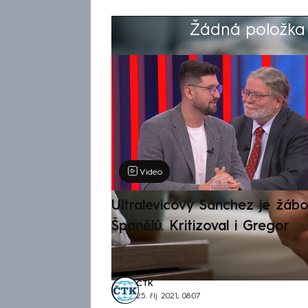
Žádná položka z
Výběr redakce
Video
Ultralevicový Sánchez je žábo
Španělů. Kritizoval i Gregor
ČTK
25. říj 2021, 08:07