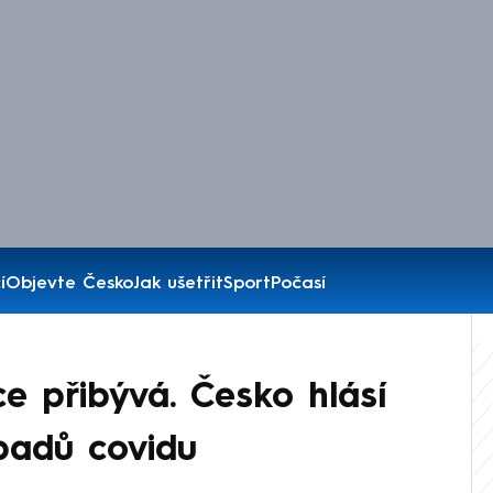
í
Objevte Česko
Jak ušetřit
Sport
Počasí
 přibývá. Česko hlásí
ípadů covidu