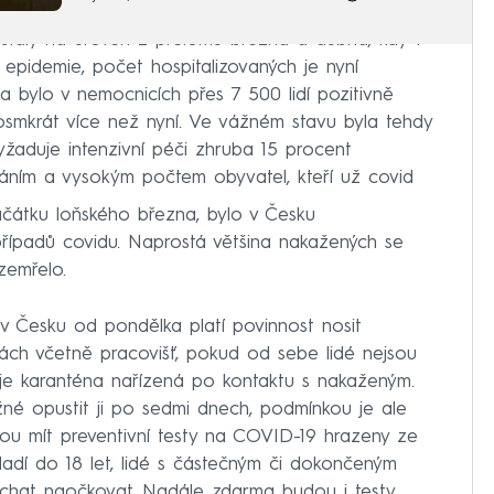
staly na úroveň z přelomu března a dubna, kdy v
a epidemie, počet hospitalizovaných je nyní
 bylo v nemocnicích přes 7 500 lidí pozitivně
osmkrát více než nyní. Ve vážném stavu byla tehdy
vyžaduje intenzivní péči zhruba 15 procent
ováním a vysokým počtem obyvatel, kteří už covid
čátku loňského března, bylo v Česku
řípadů covidu. Naprostá většina nakažených se
zemřelo.
i v Česku od pondělka platí povinnost nosit
orách včetně pracovišť, pokud od sebe lidé nejsou
uje karanténa nařízená po kontaktu s nakaženým.
né opustit ji po sedmi dnech, podmínkou je ale
dou mít preventivní testy na COVID-19 hrazeny ze
mladí do 18 let, lidé s částečným či dokončeným
echat naočkovat. Nadále zdarma budou i testy