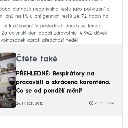
doba platnosti negativního testu jako potvrzení o
i dnů na tři, u antigenních testů ze 72 hodin na
t lidi k očkování. V posledních dnech se tempo
. Za uplynulý den podali zdravotníci 4 942 dávek
dvojnásobek oproti předchozí neděli.
Čtěte také
PŘEHLEDNĚ: Respirátory na
pracovišti a zkrácená karanténa.
Co se od pondělí mění?
6 min čtení
24. říj 2021, 20:12