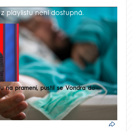
 playlistu není dostupná.
V
u na prameni, pustil se Vondra do
Prima
odve