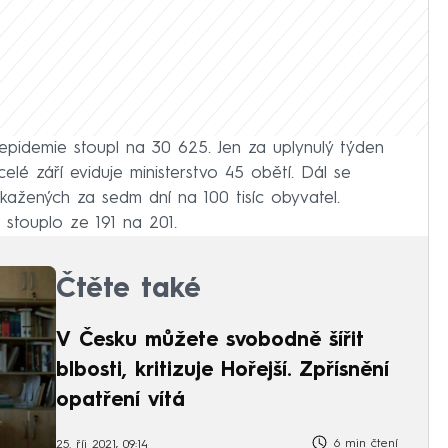
pidemie stoupl na 30 625. Jen za uplynulý týden
celé září eviduje ministerstvo 45 obětí. Dál se
ažených za sedm dní na 100 tisíc obyvatel.
 stouplo ze 191 na 201.
Čtěte také
V Česku můžete svobodně šířit
blbosti, kritizuje Hořejší. Zpřísnění
opatření vítá
6 min čtení
25. říj 2021, 09:14