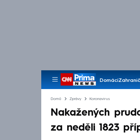
Domácí
Zahranič
Pořady
Domů
Zprávy
Koronavirus
Nakažených prudce
za neděli 1823 př