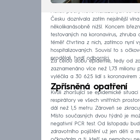
Ačkoli počty nově nakažených se do
Česku doznívala zatím nejsilnější vln
několikanásobně nižší. Koncem března
testovaných na koronavirus, zhruba 
téměř čtvrtina z nich, zatímco nyní 
hospitalizovaných. Souvisí to s očk
prodělali, tvrdí odborníci.
Za celou dobu epidemie, tedy od za
zaznamenáno více než 1,73 milionu p
vyléčila a 30 625 lidí s koronavirem 
Zpřísněná opatření
Kvůli zhoršující se epidemické situac
respirátory ve všech vnitřních prost
dál než 1,5 metru. Zároveň se zkrac
Místo současných dvou týdnů je mož
negativní PCR test. Od listopadu bu
zdravotního pojištění už jen děti a 
očkováním a ti, kteří se nemohou n