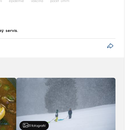
ní
epidemie
vakcína
počet úmrtí
ký servis.
31
fotografií