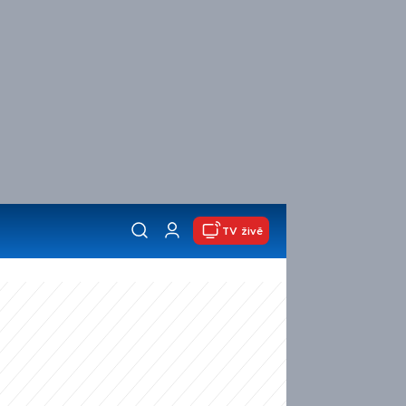
TV živě