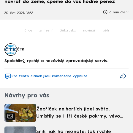
návrat do země, cpeme do vás hodně peněz
6 min čtení
30. čvc 2021, 18:38
únos
zmizení
Bělorusko
novinář
běh
ČTK
Spolehlivý, rychlý a nezávislý zpravodajský servis.
Pro tento článek jsou komentáře vypnuté
Návrhy pro vás
Žebříček nejhorších jídel světa.
Umístily se i tři české pokrmy, vévodí
skandinávská kuchyně
Sníh, jak ho neznáte: Jak rychle