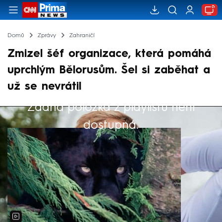
Domů
Zprávy
Zahraničí
Zmizel šéf organizace, která pomáhá
uprchlým Bělorusům. Šel si zaběhat a
už se nevrátil
Žádná položka z playlistu není
Výběr redakce
dostupná.