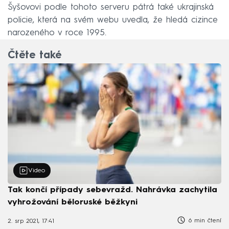
Šyšovovi podle tohoto serveru pátrá také ukrajinská
policie, která na svém webu uvedla, že hledá cizince
narozeného v roce 1995.
Čtěte také
Video
Tak končí případy sebevražd. Nahrávka zachytila
vyhrožování běloruské běžkyni
6 min čtení
2. srp 2021, 17:41