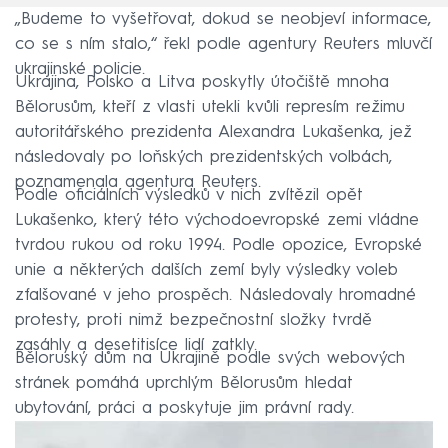
„Budeme to vyšetřovat, dokud se neobjeví informace,
co se s ním stalo,“ řekl podle agentury Reuters mluvčí
ukrajinské policie.
Ukrajina, Polsko a Litva poskytly útočiště mnoha
Bělorusům, kteří z vlasti utekli kvůli represím režimu
autoritářského prezidenta Alexandra Lukašenka, jež
následovaly po loňských prezidentských volbách,
poznamenala agentura Reuters.
Podle oficiálních výsledků v nich zvítězil opět
Lukašenko, který této východoevropské zemi vládne
tvrdou rukou od roku 1994. Podle opozice, Evropské
unie a některých dalších zemí byly výsledky voleb
zfalšované v jeho prospěch. Následovaly hromadné
protesty, proti nimž bezpečnostní složky tvrdě
zasáhly a desetitisíce lidí zatkly.
Běloruský dům na Ukrajině podle svých webových
stránek pomáhá uprchlým Bělorusům hledat
ubytování, práci a poskytuje jim právní rady.