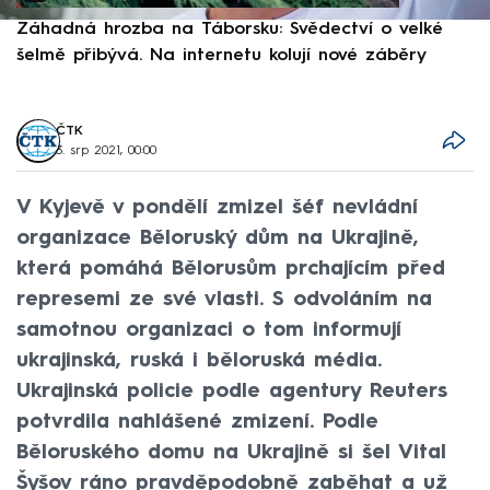
Záhadná hrozba na Táborsku: Svědectví o velké
S
šelmě přibývá. Na internetu kolují nové záběry
d
ČTK
3. srp 2021, 00:00
V Kyjevě v pondělí zmizel šéf nevládní
organizace Běloruský dům na Ukrajině,
která pomáhá Bělorusům prchajícím před
represemi ze své vlasti. S odvoláním na
samotnou organizaci o tom informují
ukrajinská, ruská i běloruská média.
Ukrajinská policie podle agentury Reuters
potvrdila nahlášené zmizení. Podle
Běloruského domu na Ukrajině si šel Vital
Šyšov ráno pravděpodobně zaběhat a už