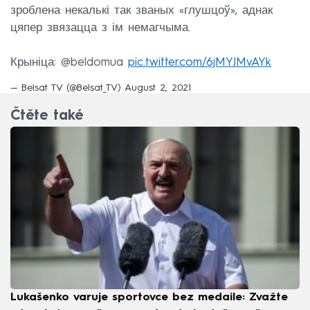
зроблена некалькі так званых «глушцоў», аднак
цяпер звязацца з ім немагчыма.
Крыніца: @beldomua
pic.twitter.com/6jMYJMvAYk
— Belsat TV (@Belsat_TV)
August 2, 2021
Čtěte také
Lukašenko varuje sportovce bez medaile: Zvažte