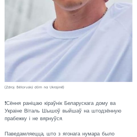
Zdroj: Běloruský dům na Ukrajině
❗️Сёння раніцаю кіраўнік Беларускага дому ва
Украіне Віталь Шышоў выйшаў на штодзённую
прабежку і не вярнуўся.
Паведамляецца, што з ягонага нумара было