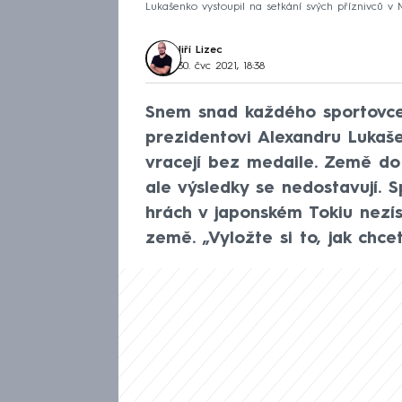
Lukašenko vystoupil na setkání svých příznivců v
Jiří Lizec
30. čvc 2021, 18:38
Snem snad každého sportovce 
prezidentovi Alexandru Lukaše
vracejí bez medaile. Země do
ale výsledky se nedostavují. 
hrách v japonském Tokiu nezís
země. „Vyložte si to, jak chce