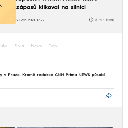
zápasů klikoval na silnici
6 min čtení
30. čvc 2021, 17:22
nsko
iPhone
Norsko
Tokio
tiky v Praze. Kromě redakce CNN Prima NEWS působí