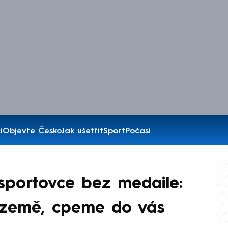
í
Objevte Česko
Jak ušetřit
Sport
Počasí
sportovce bez medaile:
 země, cpeme do vás