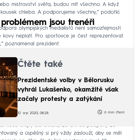
 nebo mistrovství světa, budou mít všechno. A když
í kousek chleba. A podporujeme všechny,“ podotkl.
 problémem jsou trenéři
dpora olympijských medailistů není samozřejmostí.
 kovy neplatí. Pro sportovce je čest reprezentovat.
,“ poznamenal prezident.
Čtěte také
Prezidentské volby v Bělorusku
vyhrál Lukašenko, okamžitě však
začaly protesty a zatýkání
6 min čtení
10. srp 2020, 08:28
a něco stojí“, ale uklidnil, že oni se podpory ze
entovaný a úspěšný si prý vždy zaslouží, aby se měl