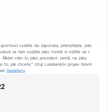
a sportovci vydáte do Japonska, přemýšlejte, zda
pokud se tam vydáte jako turisté a vrátíte se s
c. Říkám vám to jako prezident země, ne jako
 to, jak chcete,“ citují Lukašenkův projev hlavní
web
Gazeta.ru
.
22