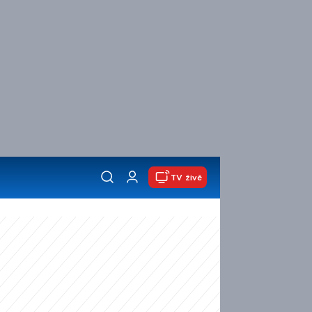
TV živě