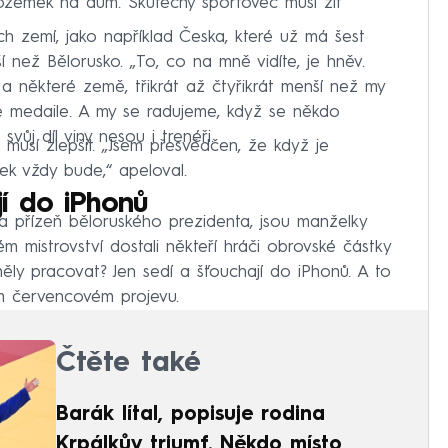
ozemek na dům. Skutečný sportovec musí žít
ých zemí, jako například Česka, které už má šest
í než Bělorusko. „To, co na mně vidíte, je hněv.
a některé země, třikrát až čtyřikrát menší než my
é medaile. A my se radujeme, když se někdo
svůj díl viny nesou i trenéři.
se musí zlepšit. „Jsem přesvědčen, že když je
ek vždy bude,“ apeloval.
í do iPhonů
ala přízeň běloruského prezidenta, jsou manželky
m mistrovství dostali někteří hráči obrovské částky
ěly pracovat? Jen sedí a šťouchají do iPhonů. A to
ém červencovém projevu.
Čtěte také
Barák lítal, popisuje rodina
Krpálkův triumf. Někdo místo