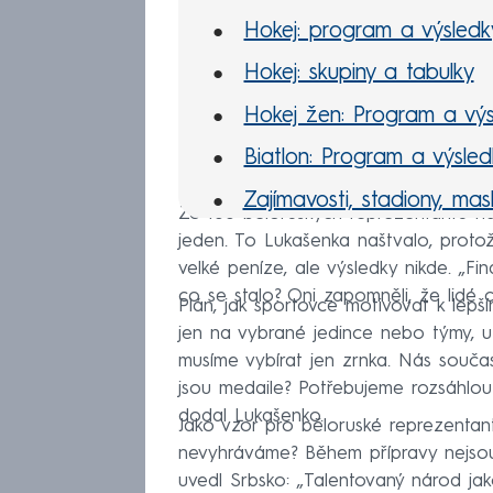
Hokej: program a výsledk
Hokej: skupiny a tabulky
Hokej žen: Program a výs
Biatlon: Program a výsled
Zajímavosti, stadiony, mas
Ze 108 běloruských reprezentantů na 
jeden. To Lukašenka naštvalo, prot
Olympijské symboly
velké peníze, ale výsledky nikde. „Fi
MS hokej 2022
co se stalo? Oni zapomněli, že lidé ch
Plán, jak sportovce motivovat k lepš
jen na vybrané jedince nebo týmy, u
musíme vybírat jen zrnka. Nás souča
jsou medaile? Potřebujeme rozsáhlou
dodal Lukašenko.
Jako vzor pro běloruské reprezentant
nevyhráváme? Během přípravy nejsou s
uvedl Srbsko: „Talentovaný národ jako