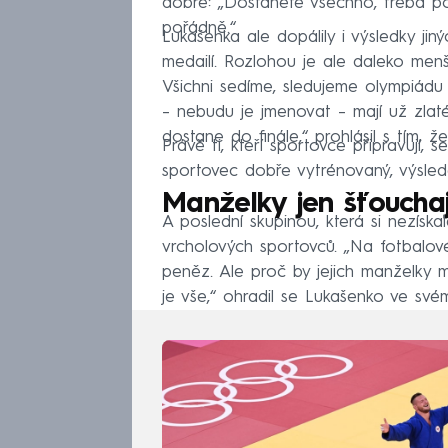
dobře: „Dostanete všechno, třeba p
pořádně.“
Lukašenka ale dopálily i výsledky jin
medailí. Rozlohou je ale daleko menš
Všichni sedíme, sledujeme olympiádu 
– nebudu je jmenovat – mají už zlat
dostane do finále,“ prohlásil s tím, že 
Právě ti, kteří sportovce připravují, 
sportovec dobře vytrénovaný, výsled
Manželky jen šťouchaj
A poslední skupinou, která si nezísk
vrcholových sportovců. „Na fotbalové
peněz. Ale proč by jejich manželky m
je vše,“ ohradil se Lukašenko ve sv