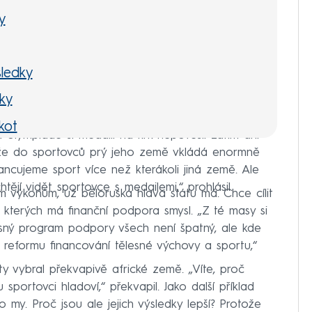
y
ledky
ky
kot
olympiádě si medaili na krk nepověsil zatím ani
ože do sportovců prý jeho země vkládá enormně
nancujeme sport více než kterákoli jiná země. Ale
tějí vidět sportovce s medailemi,“ prohlásil.
ím výkonům, už běloruská hlava státu má. Chce cílit
 kterých má finanční podpora smysl. „Z té masy si
sný program podpory všech není špatný, ale kde
 reformu financování tělesné výchovy a sportu,“
y vybral překvapivě africké země. „Víte, proč
portovci hladoví,“ překvapil. Jako další příklad
 my. Proč jsou ale jejich výsledky lepší? Protože