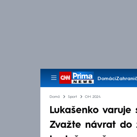
Domácí
Zahranič
Pořady
Domů
Sport
OH 2024
Lukašenko varuje 
Zvažte návrat do