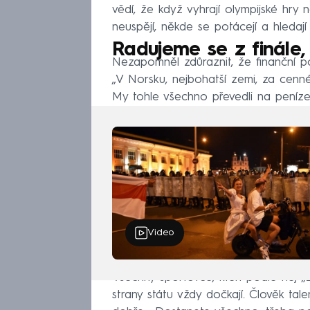
vědí, že když vyhrají olympijské hry
neuspějí, někde se potácejí a hledaj
Radujeme se z finále,
Nezapomněl zdůraznit, že finanční po
„V Norsku, nejbohatší zemi, za cenné
My tohle všechno převedli na peníze
Video
Všechny sportovce, kteří podle něj „z
strany státu vždy dočkají. Člověk tal