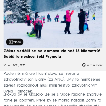
Video
Zákaz vzdálit se od domova víc než 15 kilometrů?
Babiš to nechce, řekl Prymula
6 min čtení
10. led 2021, 11:35
Podle něj má ale hlavní slovo šéf resortu
zdravotnictví Jan Blatný (za ANO). „My to nemůžeme
zavést, rozhodnout musí ministerstvo zdravotnictví,“
uvedl Hamáček.
„Pokud by se ukázalo, že se situace rapidně zhoršuje,
tohle je opatření, které by se mohlo nasadit. Zatím to